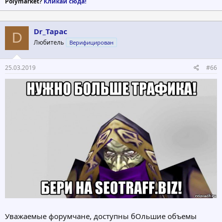
Polymarket?
Кликай сюда!
Dr_Tapac
D
Любитель
Верифицирован
25.03.2019
#66
Уважаемые форумчане, доступны бОльшие объемы