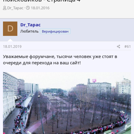
А
Д
Dr_Tapac
18.01.2016
в
а
т
т
о
а
Dr_Tapac
D
р
н
Любитель
Верифицирован
т
а
е
ч
м
а
18.01.2019
#61
ы
л
а
Уважаемые форумчане, тысячи человек уже стоят в
очереди для перехода на ваш сайт!