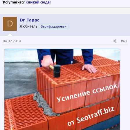
Polymarket?
Кликай сюда!
Dr_Tapac
D
Любитель
Верифицирован
04.02.2019
#63