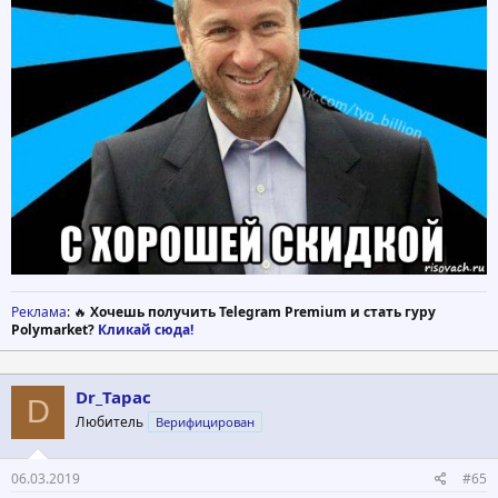
Реклама
: 🔥
Хочешь получить Telegram Premium и стать гуру
Polymarket?
Кликай сюда!
Dr_Tapac
D
Любитель
Верифицирован
06.03.2019
#65