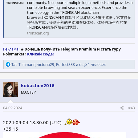
community. It supports multiple login methods and provides a
complete browsing and search experience. Experience the
tron-ecology in the TRONSCAN blockchain
browser.TRONSCAN是首款社区型波场区块链浏览器，它支持多
种登录方式，提供完善的浏览和查找体验。体验波场生态尽在
TRONSCAN波场区块链浏览器。
tronscan.org
Реклама
: 🔥
Хочешь получить Telegram Premium и стать гуру
Polymarket?
Кликай сюда!
Р
Tati Tishmann
,
victoria29
,
Perfect888
и ещё 1 человек
е
а
к
ц
kobachev2016
и
МАСТЕР
и
:
04.09.2024
#43
2024-09-04 18:30:00 (UTC)
+35.15