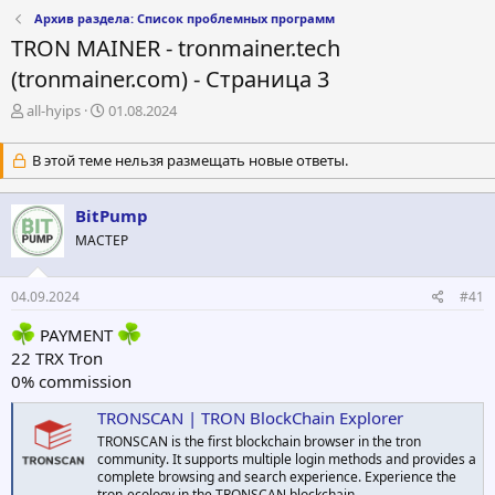
Архив раздела: Список проблемных программ
TRON MAINER - tronmainer.tech
(tronmainer.com) - Страница 3
А
Д
all-hyips
01.08.2024
в
а
т
т
В этой теме нельзя размещать новые ответы.
о
а
р
н
т
а
BitPump
е
ч
МАСТЕР
м
а
ы
л
а
04.09.2024
#41
PAYMENT
22 TRX Tron
0% commission
TRONSCAN | TRON BlockChain Explorer
TRONSCAN is the first blockchain browser in the tron
community. It supports multiple login methods and provides a
complete browsing and search experience. Experience the
tron-ecology in the TRONSCAN blockchain