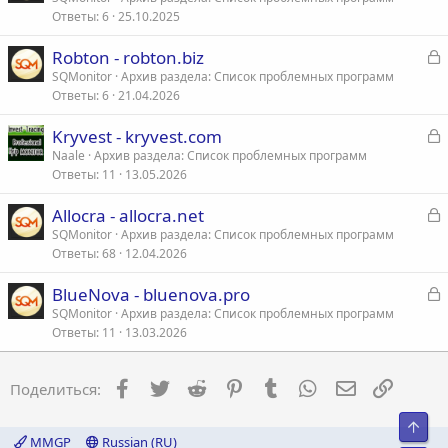
Ответы
6
25.10.2025
к
р
З
Robton - robton.biz
а
SQMonitor
Архив раздела: Список проблемных программ
т
Ответы
6
21.04.2026
к
а
р
З
Kryvest - kryvest.com
а
Naale
Архив раздела: Список проблемных программ
т
Ответы
11
13.05.2026
к
а
р
З
Allocra - allocra.net
а
SQMonitor
Архив раздела: Список проблемных программ
т
Ответы
68
12.04.2026
к
а
р
З
BlueNova - bluenova.pro
а
SQMonitor
Архив раздела: Список проблемных программ
т
Ответы
11
13.03.2026
к
а
р
Facebook
Twitter
Reddit
Pinterest
Tumblr
WhatsApp
Электронна
Ссылка
Поделиться:
т
а
Свер
MMGP
Russian (RU)