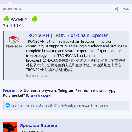
05.09.2024
#46
PAYMENT
25.9 TRX
TRONSCAN | TRON BlockChain Explorer
TRONSCAN is the first blockchain browser in the tron
community. It supports multiple login methods and provides a
complete browsing and search experience. Experience the
tron-ecology in the TRONSCAN blockchain
browser.TRONSCAN是首款社区型波场区块链浏览器，它支持多
种登录方式，提供完善的浏览和查找体验。体验波场生态尽在
TRONSCAN波场区块链浏览器。
tronscan.org
Реклама
: 🔥
Хочешь получить Telegram Premium и стать гуру
Polymarket?
Кликай сюда!
Р
Tati Tishmann
,
victoria29
,
HYIPs-Analysis
и ещё 1 человек
е
а
к
ц
Ярослав Яценко
и
ТОП-МАСТЕР