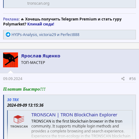
tronscan.org
Реклама
: 🔥
Хочешь получить Telegram Premium и стать гуру
Polymarket?
Кликай сюда!
Р
HYIPs-Analysis
,
victoria29
и
Perfect888
е
а
к
ц
Ярослав Яценко
и
ТОП-МАСТЕР
и
:
09.09.2024
#56
Платит Быстро!!!
30 TRX
2024-09-09 13:15:36
TRONSCAN | TRON BlockChain Explorer
TRONSCAN is the first blockchain browser in the tron
community. It supports multiple login methods and
provides a complete browsing and search experience.
Experience the tron-ecology in the TRONSCAN blockchain