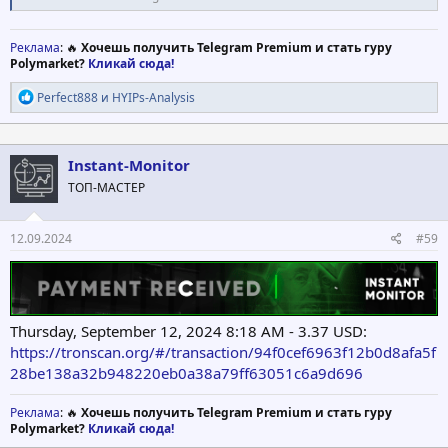
Реклама
: 🔥
Хочешь получить Telegram Premium и стать гуру
Polymarket?
Кликай сюда!
Р
Perfect888
и
HYIPs-Analysis
е
а
к
ц
Instant-Monitor
и
ТОП-МАСТЕР
и
:
12.09.2024
#59
Thursday, September 12, 2024 8:18 AM - 3.37 USD:
https://tronscan.org/#/transaction/94f0cef6963f12b0d8afa5f
28be138a32b948220eb0a38a79ff63051c6a9d696
Реклама
: 🔥
Хочешь получить Telegram Premium и стать гуру
Polymarket?
Кликай сюда!