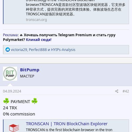
browser.TRONSCAN是首款社区型波场区块链浏览器，它支持多
种登录方式，提供完善的浏览和查找体验。体验波场生态尽在
TRONSCAN波场区块链浏览器。
tronscan.org
Реклама
: 🔥
Хочешь получить Telegram Premium и стать гуру
Polymarket?
Кликай сюда!
Р
victoria29
,
Perfect888
и
HYIPs-Analysis
е
а
к
ц
BitPump
и
МАСТЕР
и
:
04.09.2024
#42
PAYMENT
24 TRX
0% commission
TRONSCAN | TRON BlockChain Explorer
TRONSCAN is the first blockchain browser in the tron