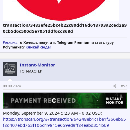
transaction/3483efe25bc4b22c80dd16d618793a2ced2a9
0cb5d6c500d5e7051ddf6cc868d
Реклама
: 🔥
Хочешь получить Telegram Premium и стать гуру
Polymarket?
Кликай сюда!
Instant-Monitor
ТОП-МАСТЕР
09.09.2024
#52
Monday, September 9, 2024 5:23 AM - 6.02 USD:
https://tronscan.org/#/transaction/64248eb1c1be1f366eb65
f8d407ebd763f106d19815e659ed9ff84eabd351b69