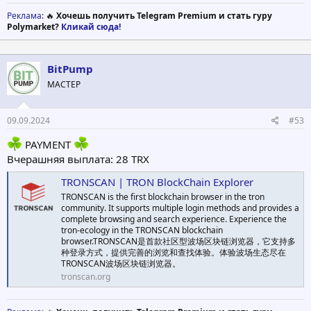
Реклама
: 🔥
Хочешь получить Telegram Premium и стать гуру
Polymarket?
Кликай сюда!
BitPump
МАСТЕР
09.09.2024
#53
PAYMENT
Вчерашняя выплата: 28 TRX
TRONSCAN | TRON BlockChain Explorer
TRONSCAN is the first blockchain browser in the tron
community. It supports multiple login methods and provides a
complete browsing and search experience. Experience the
tron-ecology in the TRONSCAN blockchain
browser.TRONSCAN是首款社区型波场区块链浏览器，它支持多
种登录方式，提供完善的浏览和查找体验。体验波场生态尽在
TRONSCAN波场区块链浏览器。
tronscan.org