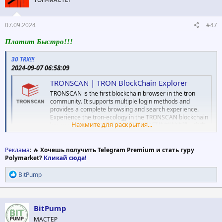
и
:
07.09.2024
#47
Платит Быстро!!!
30 TRX!!!
2024-09-07 06:58:09
TRONSCAN | TRON BlockChain Explorer
TRONSCAN is the first blockchain browser in the tron
community. It supports multiple login methods and
provides a complete browsing and search experience.
Experience the tron-ecology in the TRONSCAN blockchain
Нажмите для раскрытия...
browser.TRONSCAN是首款社区型波场区块链浏览器，它支
持多种登录方式，提供完善的浏览和查找体验。体验波场生
态尽在TRONSCAN波场区块链浏览器。
Реклама
: 🔥
Хочешь получить Telegram Premium и стать гуру
tronscan.org
Polymarket?
Кликай сюда!
Р
BitPump
е
а
к
ц
BitPump
и
МАСТЕР
и