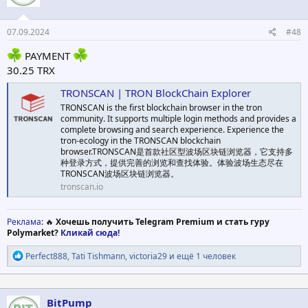
:
07.09.2024
#48
PAYMENT
30.25 TRX
TRONSCAN | TRON BlockChain Explorer
TRONSCAN is the first blockchain browser in the tron
community. It supports multiple login methods and provides a
complete browsing and search experience. Experience the
tron-ecology in the TRONSCAN blockchain
browser.TRONSCAN是首款社区型波场区块链浏览器，它支持多
种登录方式，提供完善的浏览和查找体验。体验波场生态尽在
TRONSCAN波场区块链浏览器。
tronscan.io
Реклама
: 🔥
Хочешь получить Telegram Premium и стать гуру
Polymarket?
Кликай сюда!
Р
Perfect888
,
Tati Tishmann
,
victoria29
и ещё 1 человек
е
а
к
ц
BitPump