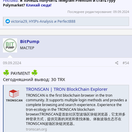
Реклама
: 🔥
Хочешь получить Telegram Premium и стать гуру
Polymarket?
Кликай сюда!
Последнее редактирование:
09.09.2024
Р
victoria29
,
HYIPs-Analysis
и
Perfect888
е
а
к
ц
BitPump
и
МАСТЕР
и
:
09.09.2024
#54
PAYMENT
Сегодняшний вывод: 30 TRX
TRONSCAN | TRON BlockChain Explorer
TRONSCAN is the first blockchain browser in the tron
community. It supports multiple login methods and provides a
complete browsing and search experience. Experience the
tron-ecology in the TRONSCAN blockchain
browser.TRONSCAN是首款社区型波场区块链浏览器，它支持多
种登录方式，提供完善的浏览和查找体验。体验波场生态尽在
TRONSCAN波场区块链浏览器。
tronscan.org