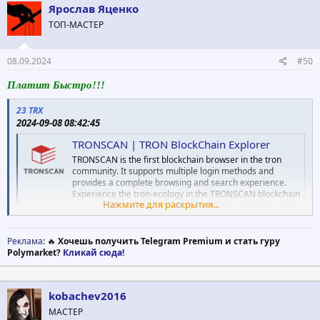
ц
Ярослав Яценко
и
ТОП-МАСТЕР
и
:
08.09.2024
#50
Платит Быстро!!!
23 TRX
2024-09-08 08:42:45
TRONSCAN | TRON BlockChain Explorer
TRONSCAN is the first blockchain browser in the tron
community. It supports multiple login methods and
provides a complete browsing and search experience.
Experience the tron-ecology in the TRONSCAN blockchain
Нажмите для раскрытия...
browser.TRONSCAN是首款社区型波场区块链浏览器，它支
持多种登录方式，提供完善的浏览和查找体验。体验波场生
态尽在TRONSCAN波场区块链浏览器。
Реклама
: 🔥
Хочешь получить Telegram Premium и стать гуру
tronscan.org
Polymarket?
Кликай сюда!
kobachev2016
МАСТЕР