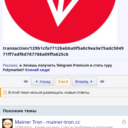
transaction/129b1cfa7712bebba9f5a0c9ea3e75adc5049
71ff7adf8d787788a09ffa625cb
Реклама
: 🔥
Хочешь получить Telegram Premium и стать гуру
Polymarket?
Кликай сюда!
First
Last
Назад
3 из 4
Вперёд
В этой теме нельзя размещать новые ответы.
Похожие темы
З
Mainer Tron - mainer-tron.cc
а
SQMonitor
Архив раздела: Список проблемных программ