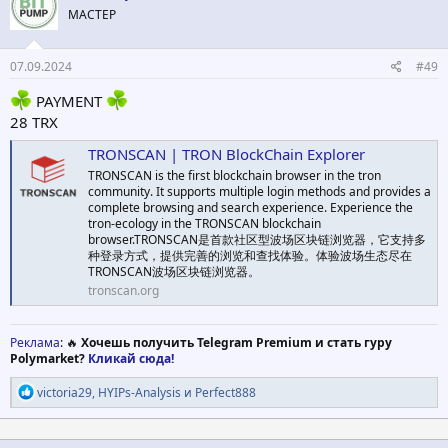
и
МАСТЕР
и
:
07.09.2024
#49
PAYMENT
28 TRX
TRONSCAN | TRON BlockChain Explorer
TRONSCAN is the first blockchain browser in the tron
community. It supports multiple login methods and provides a
complete browsing and search experience. Experience the
tron-ecology in the TRONSCAN blockchain
browser.TRONSCAN是首款社区型波场区块链浏览器，它支持多
种登录方式，提供完善的浏览和查找体验。体验波场生态尽在
TRONSCAN波场区块链浏览器。
tronscan.org
Реклама
: 🔥
Хочешь получить Telegram Premium и стать гуру
Polymarket?
Кликай сюда!
Р
victoria29
,
HYIPs-Analysis
и
Perfect888
е
а
к