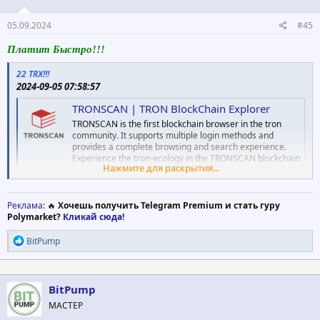
05.09.2024
#45
Платит Быстро!!!
22 TRX!!!
2024-09-05 07:58:57
TRONSCAN | TRON BlockChain Explorer
TRONSCAN is the first blockchain browser in the tron
community. It supports multiple login methods and
provides a complete browsing and search experience.
Experience the tron-ecology in the TRONSCAN blockchain
Нажмите для раскрытия...
browser.TRONSCAN是首款社区型波场区块链浏览器，它支
持多种登录方式，提供完善的浏览和查找体验。体验波场生
态尽在TRONSCAN波场区块链浏览器。
Реклама
: 🔥
Хочешь получить Telegram Premium и стать гуру
tronscan.org
Polymarket?
Кликай сюда!
Р
BitPump
е
а
к
ц
BitPump
и
МАСТЕР
и
: