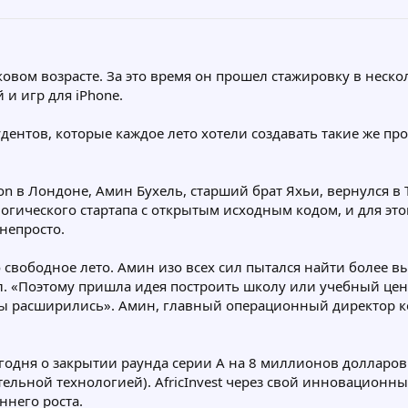
овом возрасте. За это время он прошел стажировку в неск
 и игр для iPhone.
удентов, которые каждое лето хотели создавать такие же про
 в Лондоне, Амин Бухель, старший брат Яхьи, вернулся в Т
ического стартапа с открытым исходным кодом, и для этог
непросто.
о свободное лето. Амин изо всех сил пытался найти более 
л. «Поэтому пришла идея построить школу или учебный цен
 мы расширились». Амин, главный операционный директор 
егодня о закрытии раунда серии A на 8 миллионов долларо
тельной технологией). AfricInvest через свой инновационный
ннего роста.