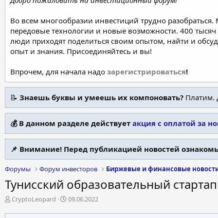
Добро пожаловать на инвестиционный форум!
Во всем многообразии инвестиций трудно разобраться.
передовые технологии и новые возможности. 400 тысяч 
люди приходят поделиться своим опытом, найти и обсу
опыт и знания. Присоединяйтесь и вы!
Впрочем, для начала надо
зарегистрироваться
!
📝
Знаешь буквы и умеешь их компоновать?
Платим. 
💰 В данном разделе действует
акция с оплатой за н
📌 Внимание! Перед публикацией новостей ознакомь
Форумы
Форум инвесторов
Биржевые и финансовые новост
Тунисский образовательный старта
А
Д
CryptoLeopard
09.06.2022
в
а
т
т