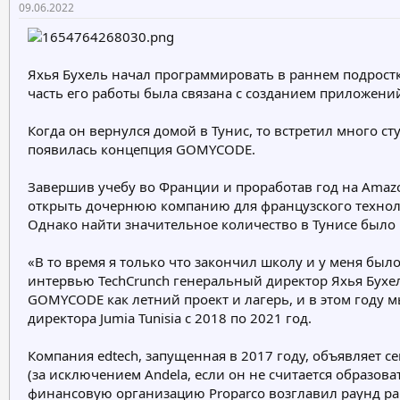
09.06.2022
о
а
р
н
т
а
е
ч
Яхья Бухель начал программировать в раннем подростк
м
а
часть его работы была связана с созданием приложений
ы
л
а
Когда он вернулся домой в Тунис, то встретил много ст
появилась концепция GOMYCODE.
Завершив учебу во Франции и проработав год на Amazon
открыть дочернюю компанию для французского технолог
Однако найти значительное количество в Тунисе было 
«В то время я только что закончил школу и у меня был
интервью TechCrunch генеральный директор Яхья Бухе
GOMYCODE как летний проект и лагерь, и в этом году
директора Jumia Tunisia с 2018 по 2021 год.
Компания edtech, запущенная в 2017 году, объявляет с
(за исключением Andela, если он не считается образова
финансовую организацию Proparco возглавил раунд ра