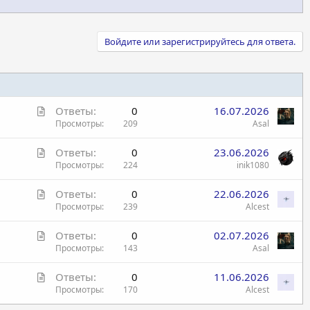
Войдите или зарегистрируйтесь для ответа.
С
Ответы
0
16.07.2026
т
Просмотры
209
Asal
а
С
Ответы
0
23.06.2026
т
т
Просмотры
224
inik1080
ь
а
я
С
Ответы
0
22.06.2026
т
т
Просмотры
239
Alcest
ь
а
я
С
Ответы
0
02.07.2026
т
т
Просмотры
143
Asal
ь
а
я
С
Ответы
0
11.06.2026
т
т
Просмотры
170
Alcest
ь
а
я