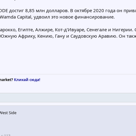
 достиг 8,85 млн долларов. В октябре 2020 года он прив
 Wamda Capital, удвоил это новое финансирование.
окко, Египте, Алжире, Кот-д'Ивуаре, Сенегале и Нигерии. 
я Южную Африку, Кению, Гану и Саудовскую Аравию. Он такж
market?
Кликай сюда!
West Side
ы
113