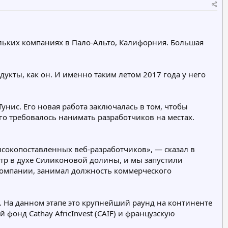
е
е
г
г
о
о
р
р
ольких компаниях в Пало-Альто, Калифорния. Большая
и
и
я
я
дукты, как он. И именно таким летом 2017 года у него
унис. Его новая работа заключалась в том, чтобы
о требовалось нанимать разработчиков на местах.
высокопоставленных веб-разработчиков», — сказал в
тр в духе Силиконовой долины, и мы запустили
компании, занимал должность коммерческого
в. На данном этапе это крупнейший раунд на континенте
 фонд Cathay AfricInvest (CAIF) и французскую