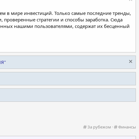
м в мире инвестиций. Только самые последние тренды,
, проверенные стратегии и способы заработка. Сюда
ленных нашими пользователями, содержат их бесценный
ИЯ"
К
К
За рубежом
Финансы
а
а
т
т