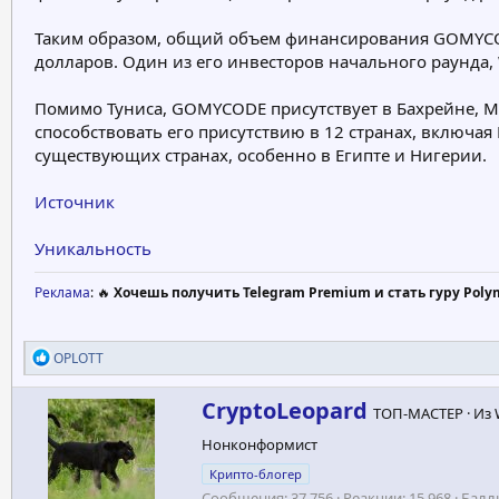
Таким образом, общий объем финансирования GOMYCODE
долларов. Один из его инвесторов начального раунда,
Помимо Туниса, GOMYCODE присутствует в Бахрейне, Мар
способствовать его присутствию в 12 странах, включа
существующих странах, особенно в Египте и Нигерии.
Источник
Уникальность
Реклама
: 🔥
Хочешь получить Telegram Premium и стать гуру Poly
Р
OPLOTT
е
а
А
CryptoLeopard
к
ТОП-МАСТЕР
·
Из
в
ц
Нонконформист
т
и
и
о
Крипто-блогер
:
р
Сообщения
37,756
Реакции
15,968
Балл