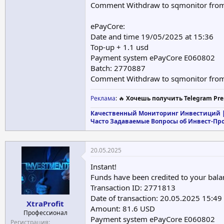
Comment Withdraw to sqmonitor fr
ePayCore:
Date and time 19/05/2025 at 15:36
Top-up + 1.1 usd
Payment system ePayCore E060802
Batch: 2770887
Comment Withdraw to sqmonitor fr
Реклама
: 🔥
Хочешь получить Telegram Pre
Качественный Мониторинг Инвестиций |
Часто Задаваемые Вопросы об Инвест-Пр
20.05.2025
Instant!
Funds have been credited to your bala
Transaction ID: 2771813
Date of transaction: 20.05.2025 15:49
XtraProfit
Amount: 81.6 USD
Профессионал
Payment system ePayCore E060802
Регистрация