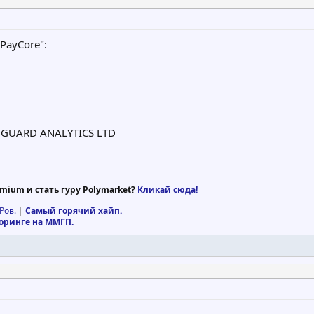
PayCore":
ANGUARD ANALYTICS LTD
mium и стать гуру Polymarket?
Кликай сюда!
Pов.
|
Самый горячий хайп.
оринге на ММГП.