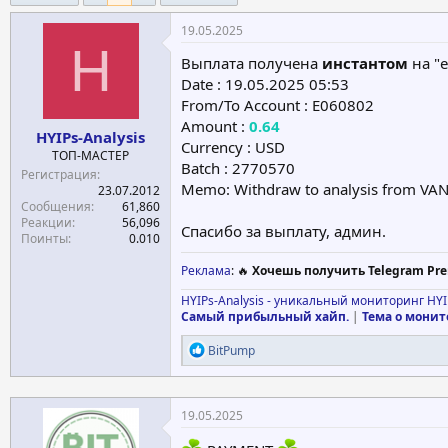
е
ч
19.05.2025
м
а
H
ы
л
Выплата получена
инстантом
на "e
а
Date : 19.05.2025 05:53
From/To Account : E060802
Amount :
0.64
HYIPs-Analysis
Currency : USD
ТОП-МАСТЕР
Batch : 2770570
Регистрация
Memo: Withdraw to analysis from V
23.07.2012
Сообщения
61,860
Реакции
56,096
Спасибо за выплату, админ.
Поинты
0.010
Реклама
: 🔥
Хочешь получить Telegram Pre
HYIPs-Analysis - уникальный мониторинг HYI
Самый прибыльный хайп.
|
Тема о монит
Р
BitPump
е
а
к
ц
19.05.2025
и
и