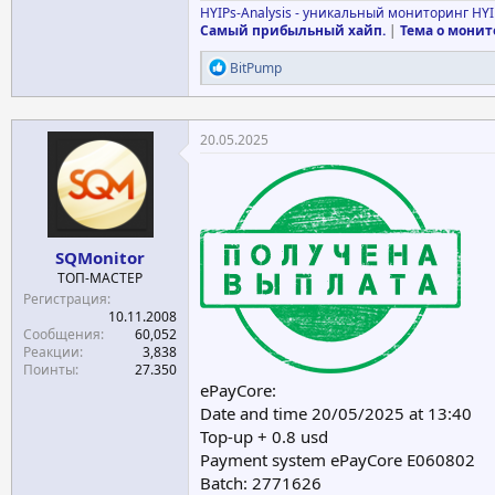
HYIPs-Analysis - уникальный мониторинг HYI
Самый прибыльный хайп.
|
Тема о монит
Р
BitPump
е
а
к
ц
20.05.2025
и
и
:
SQMonitor
ТОП-МАСТЕР
Регистрация
10.11.2008
Сообщения
60,052
Реакции
3,838
Поинты
27.350
ePayCore:
Date and time 20/05/2025 at 13:40
Top-up + 0.8 usd
Payment system ePayCore E060802
Batch: 2771626