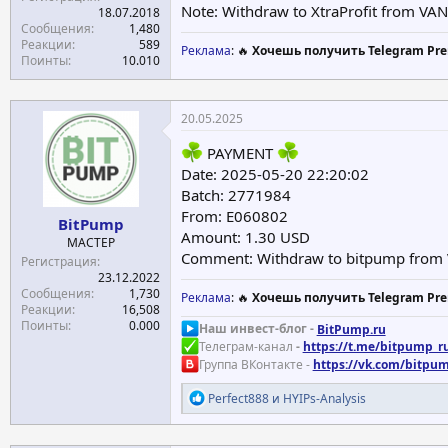
Note: Withdraw to XtraProfit from 
18.07.2018
Сообщения
1,480
Реакции
589
Реклама
: 🔥
Хочешь получить Telegram Pre
Поинты
10.010
20.05.2025
PAYMENT
Date: 2025-05-20 22:20:02
Batch: 2771984
From: E060802
BitPump
Amount: 1.30 USD
МАСТЕР
Comment: Withdraw to bitpump fro
Регистрация
23.12.2022
Сообщения
1,730
Реклама
: 🔥
Хочешь получить Telegram Pre
Реакции
16,508
Поинты
0.000
Наш инвест-блог -
BitPump.ru
Телеграм-канал
-
https://t.me/bitpump_r
Группа ВКонтакте -
https://vk.com/bitpu
Р
Perfect888
и
HYIPs-Analysis
е
а
к