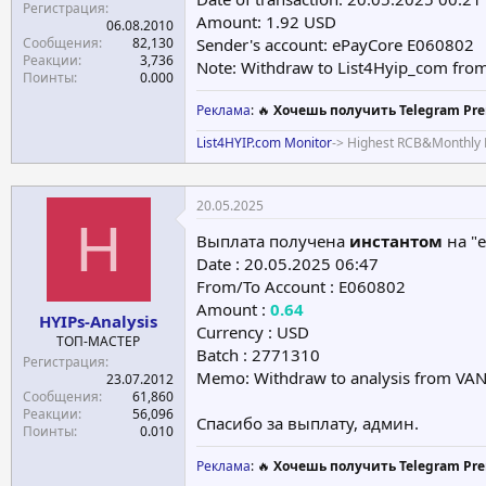
Регистрация
Amount: 1.92 USD
06.08.2010
Сообщения
82,130
Sender's account: ePayCore E060802
Реакции
3,736
Note: Withdraw to List4Hyip_com f
Поинты
0.000
Реклама
: 🔥
Хочешь получить Telegram Pre
List4HYIP.com Monitor
-> Highest RCB&Monthly 
20.05.2025
H
Выплата получена
инстантом
на "e
Date : 20.05.2025 06:47
From/To Account : E060802
Amount :
0.64
HYIPs-Analysis
Currency : USD
ТОП-МАСТЕР
Batch : 2771310
Регистрация
Memo: Withdraw to analysis from V
23.07.2012
Сообщения
61,860
Реакции
56,096
Спасибо за выплату, админ.
Поинты
0.010
Реклама
: 🔥
Хочешь получить Telegram Pre