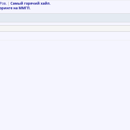
Pов.
|
Самый горячий хайп.
оринге на ММГП.