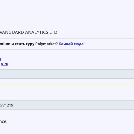
m VANGUARD ANALYTICS LTD
mium и стать гуру Polymarket?
Кликай сюда!
u
mp_ru
 2771219
nce.