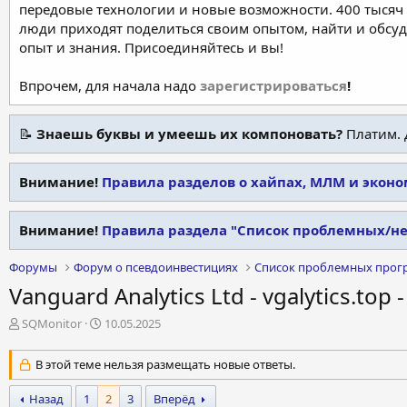
передовые технологии и новые возможности. 400 тысяч 
люди приходят поделиться своим опытом, найти и обсу
опыт и знания. Присоединяйтесь и вы!
Впрочем, для начала надо
зарегистрироваться
!
📝
Знаешь буквы и умеешь их компоновать?
Платим. 
Внимание!
Правила разделов о хайпах, МЛМ и экон
Внимание!
Правила раздела "Список проблемных/н
Форумы
Форум о псевдоинвестициях
Список проблемных прог
Vanguard Analytics Ltd - vgalytics.top
А
Д
SQMonitor
10.05.2025
в
а
т
т
В этой теме нельзя размещать новые ответы.
о
а
р
н
Назад
1
2
3
Вперёд
т
а