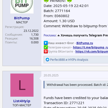
PAYMENT
:
Date: 2025-05-19 22:42:01
Batch: 2771164
From: E060802
BitPump
Amount: 1.30 USD
МАСТЕР
Comment: Withdraw to bitpump fro
Регистрация
23.12.2022
Сообщения
1,730
Реклама
: 🔥
Хочешь получить Telegram Pre
Реакции
16,508
Поинты
0.000
Наш инвест-блог -
BitPump.ru
Телеграм-канал
-
https://t.me/bitpump_r
Группа ВКонтакте -
https://vk.com/bitpu
Р
Perfect888
и
HYIPs-Analysis
е
а
к
ц
20.05.2025
и
L
и
Withdrawal has been processed. Batch id:
:
Funds have been credited to your bala
List4Hyip
Transaction ID: 2771221
ТОП-МАСТЕР
Date of transaction: 20.05.2025 00:21