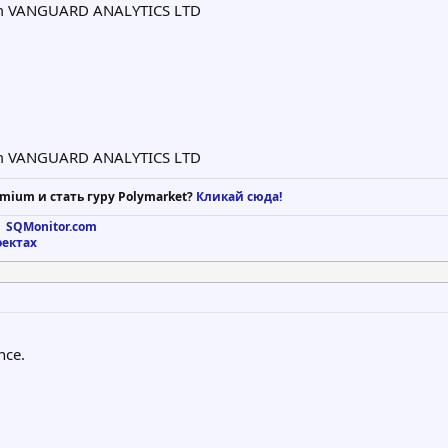
om VANGUARD ANALYTICS LTD
om VANGUARD ANALYTICS LTD
mium и стать гуру Polymarket?
Кликай сюда!
 SQMonitor.com
оектах
nce.