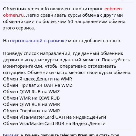
Обменник vmex.info включен в мониторинг
eobmen-
obmen.ru
. Легко сравнивать курсы обмена с другими
обменниками по более, чем 50 направлениям обмена
этого сервиса.
На
персональной страничке
можно добавить отзыв.
Приведу список направлений, где данный обменник
держит выгодные курсы в данный момент. Пользуйтесь
мониторингакми, чтобы оперативно отслеживать
ситуацию. Обменники часто меняют свои курсы обмена.
Обмен Яндекс.Деньги на WMR
Обмен Приват 24 UAH на WMZ
Обмен QIWI RUB на WMZ
Обмен WMR на QIWI RUB
Обмен QIWI RUB на WMR
Обмен Сбербанк на WMR
Обмен Visa/MasterCard UAH на Яндекс.Деньги
Обмен Visa/MasterCard RUB на Яндекс.Деньги
Реклама
: 🔥
Хочешь получить Telegram Premium и стать гуру