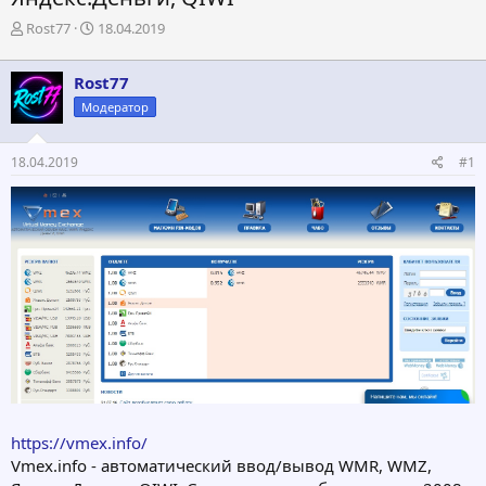
А
Д
Rost77
18.04.2019
в
а
т
т
Rost77
о
а
р
н
Модератор
т
а
е
ч
18.04.2019
#1
м
а
ы
л
а
https://vmex.info/
Vmex.info - автоматический ввод/вывод WMR, WMZ,