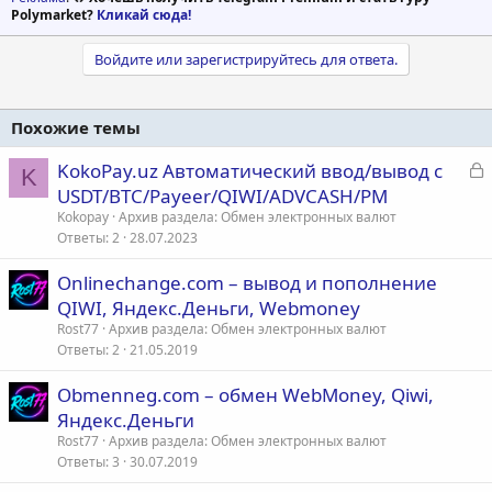
Polymarket?
Кликай сюда!
Войдите или зарегистрируйтесь для ответа.
Похожие темы
З
KokoPay.uz Автоматический ввод/вывод с
K
а
USDT/BTC/Payeer/QIWI/ADVCASH/PM
к
Kokopay
Архив раздела: Обмен электронных валют
р
Ответы
2
28.07.2023
Onlinechange.com – вывод и пополнение
т
QIWI, Яндекс.Деньги, Webmoney
а
Rost77
Архив раздела: Обмен электронных валют
Ответы
2
21.05.2019
Obmenneg.com – обмен WebMoney, Qiwi,
Яндекс.Деньги
Rost77
Архив раздела: Обмен электронных валют
Ответы
3
30.07.2019