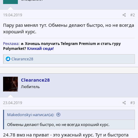
19.04.2019
#2
Пару раз менял тут. Обмены делают быстро, но не всегда
хороший курс.
Реклама
: 🔥
Хочешь получить Telegram Premium и стать гуру
Polymarket?
Кликай сюда!
Р
Clearance28
е
а
к
ц
Clearance28
и
Любитель
и
:
23.04.2019
#3
Makedonskyi написал(а):
Обмены делают быстро, но не всегда хороший курс.
24.78 вмз на приват - это ужасный курс. Тут и быстрота