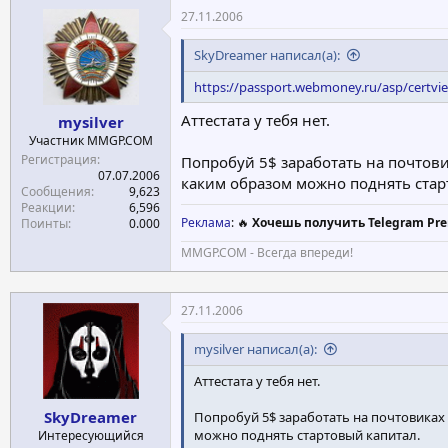
27.11.2006
SkyDreamer написал(а):
https://passport.webmoney.ru/asp/certv
Аттестата у тебя нет.
mysilver
Участник MMGP.COM
Регистрация
Попробуй 5$ заработать на почтови
07.07.2006
каким образом можно поднять стар
Сообщения
9,623
Реакции
6,596
Реклама
: 🔥
Хочешь получить Telegram Pre
Поинты
0.000
MMGP.COM - Всегда впереди!
27.11.2006
mysilver написал(а):
Аттестата у тебя нет.
SkyDreamer
Попробуй 5$ заработать на почтовиках 
можно поднять стартовый капитал.
Интересующийся