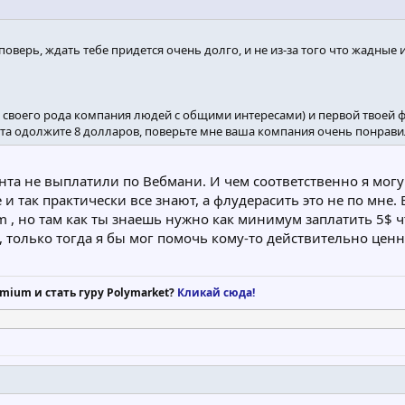
 поверь, ждать тебе придется очень долго, и не из-за того что жадные
своего рода компания людей с общими интересами) и первой твоей фра
ебята одолжите 8 долларов, поверьте мне ваша компания очень понрав
нта не выплатили по Вебмани. И чем соответственно я могу
и так практически все знают, а флудерасить это не по мне.
om , но там как ты знаешь нужно как минимум заплатить 5$
, только тогда я бы мог помочь кому-то действительно ценн
mium и стать гуру Polymarket?
Кликай сюда!