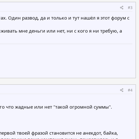
#3
. Один развод, да и только и тут нашёл я этот форум с
живать мне деньги или нет, ни с кого я ни требую, а
#4
того что жадные или нет "такой огромной суммы".
ервой твоей фразой становится не анекдот, байка,