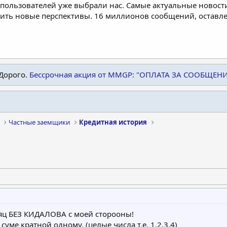
пользователей уже выбрали нас. Самые актуальные новости
дить новые перспективы. 16 миллионов сообщений, остав
Дорого.
Бессрочная акция от MMGP: "ОПЛАТА ЗА СООБЩЕН
Частные заемщики
Кредитная история
яц БЕЗ КИДАЛОВА c моей сторооны!
уме кратной одному, (целые числа т.е. 1,2,3,4)