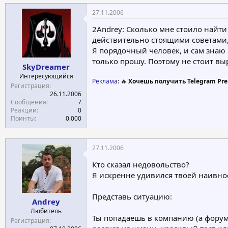
27.11.2006
2Andrey: Сколько мне стоило найти
действительно стоящими советами, 
Я порядочный человек, и сам знаю ч
только прошу. Поэтому не стоит вы
SkyDreamer
Интересующийся
Реклама
: 🔥
Хочешь получить Telegram Pre
Регистрация
26.11.2006
Сообщения
7
Реакции
0
Поинты
0.000
27.11.2006
Кто сказал недовольство?
Я искренне удивился твоей наивност
Представь ситуацию:
Andrey
Любитель
Ты попадаешь в компанию (а форум 
Регистрация