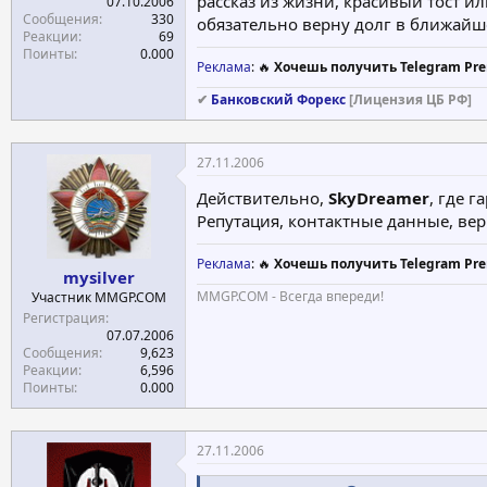
рассказ из жизни, красивый тост и
07.10.2006
Сообщения
330
обязательно верну долг в ближайш
Реакции
69
Поинты
0.000
Реклама
: 🔥
Хочешь получить Telegram Pre
✔
Банковский Форекс
[Лицензия ЦБ РФ]
27.11.2006
Действительно,
SkyDreamer
, где г
Репутация, контактные данные, вери
Реклама
: 🔥
Хочешь получить Telegram Pre
mysilver
MMGP.COM - Всегда впереди!
Участник MMGP.COM
Регистрация
07.07.2006
Сообщения
9,623
Реакции
6,596
Поинты
0.000
27.11.2006