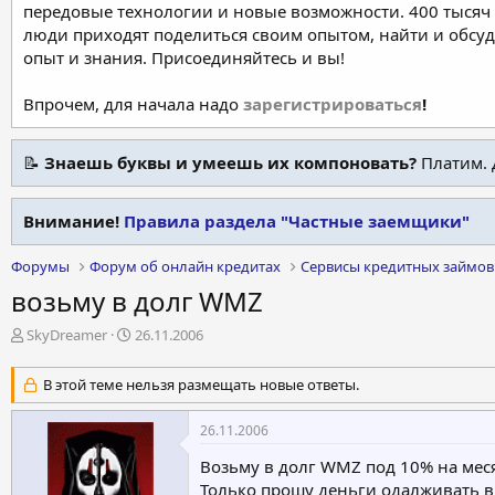
передовые технологии и новые возможности. 400 тысяч 
люди приходят поделиться своим опытом, найти и обсу
опыт и знания. Присоединяйтесь и вы!
Впрочем, для начала надо
зарегистрироваться
!
📝
Знаешь буквы и умеешь их компоновать?
Платим. 
Внимание!
Правила раздела "Частные заемщики"
Форумы
Форум об онлайн кредитах
Сервисы кредитных займов
возьму в долг WMZ
А
Д
SkyDreamer
26.11.2006
в
а
т
т
В этой теме нельзя размещать новые ответы.
о
а
р
н
26.11.2006
т
а
е
ч
Возьму в долг WMZ под 10% на мес
м
а
Только прошу деньги одалживать в с
ы
л