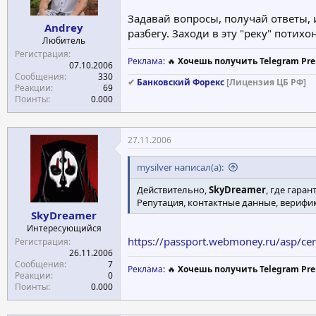
Задавай вопросы, получай ответы, 
Andrey
разбегу. Заходи в эту "реку" потихо
Любитель
Регистрация
Реклама
: 🔥
Хочешь получить Telegram Pre
07.10.2006
Сообщения
330
✔
Банковский Форекс
[Лицензия ЦБ РФ]
Реакции
69
Поинты
0.000
27.11.2006
mysilver написал(а):
Действительно,
SkyDreamer
, где гаран
Репутация, контактные данные, верификац
SkyDreamer
Интересующийся
https://passport.webmoney.ru/asp/
Регистрация
26.11.2006
Сообщения
7
Реклама
: 🔥
Хочешь получить Telegram Pre
Реакции
0
Поинты
0.000