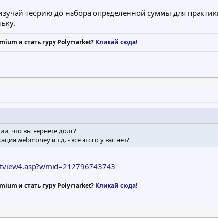
изучай теорию до набора определенной суммы для практики
ньку.
mium и стать гуру Polymarket?
Кликай сюда!
тии, что вы вернете долг?
ия webmoney и т.д. - все этого у вас нет?
certview4.asp?wmid=212796743743
mium и стать гуру Polymarket?
Кликай сюда!