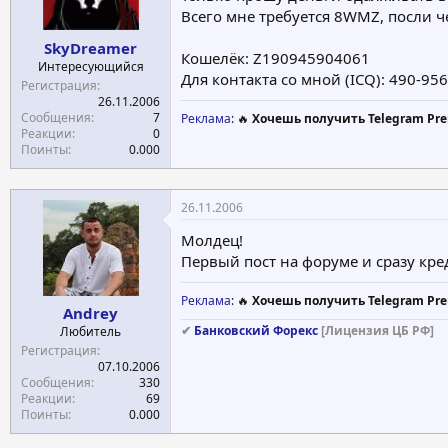
Всего мне требуется 8WMZ, посли ч
а
SkyDreamer
Кошелёк: Z190945904061
Интересующийся
Для контакта со мной (ICQ): 490-95
Регистрация
26.11.2006
Сообщения
7
Реклама
: 🔥
Хочешь получить Telegram Pre
Реакции
0
Поинты
0.000
26.11.2006
Молдец!
Первый пост на форуме и сразу кре
Реклама
: 🔥
Хочешь получить Telegram Pre
Andrey
✔
Банковский Форекс
[Лицензия ЦБ РФ]
Любитель
Регистрация
07.10.2006
Сообщения
330
Реакции
69
Поинты
0.000