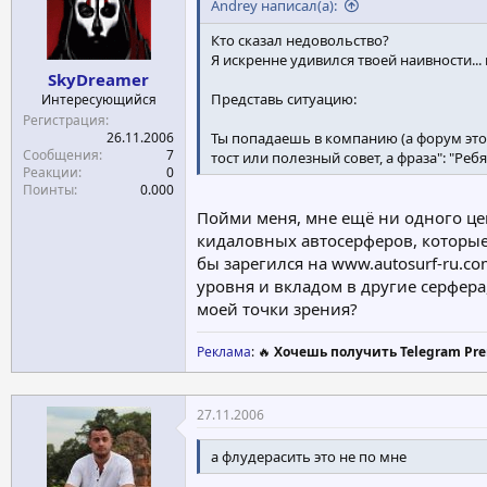
Andrey написал(а):
Кто сказал недовольство?
Я искренне удивился твоей наивности...
SkyDreamer
Представь ситуацию:
Интересующийся
Регистрация
26.11.2006
Ты попадаешь в компанию (а форум это 
Сообщения
7
тост или полезный совет, а фраза": "Р
Реакции
0
Поинты
0.000
Пойми меня, мне ещё ни одного це
кидаловных автосерферов, которые 
бы зарегился на www.autosurf-ru.c
уровня и вкладом в другие серфера
моей точки зрения?
Реклама
: 🔥
Хочешь получить Telegram Pre
27.11.2006
а флудерасить это не по мне