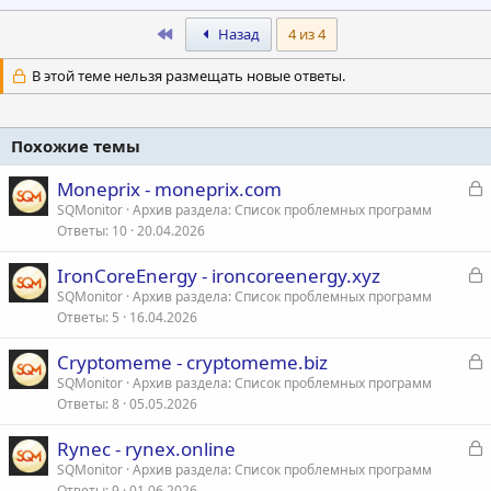
First
Назад
4 из 4
В этой теме нельзя размещать новые ответы.
Похожие темы
З
Moneprix - moneprix.com
а
SQMonitor
Архив раздела: Список проблемных программ
Ответы
10
20.04.2026
к
р
З
IronCoreEnergy - ironcoreenergy.xyz
а
SQMonitor
Архив раздела: Список проблемных программ
т
Ответы
5
16.04.2026
к
а
р
З
Cryptomeme - cryptomeme.biz
а
SQMonitor
Архив раздела: Список проблемных программ
т
Ответы
8
05.05.2026
к
а
р
З
Rynec - rynex.online
а
SQMonitor
Архив раздела: Список проблемных программ
т
Ответы
9
01.06.2026