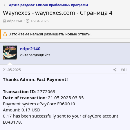
Архив раздела: Список проблемных программ
Waynexes - waynexes.com - Страница 4
А
Д
edpr2140
16.04.2025
в
а
т
т
В этой теме нельзя размещать новые ответы.
о
а
р
н
т
а
edpr2140
е
ч
Интересующийся
м
а
ы
л
а
21.05.2025
#61
Thanks Admin. Fast Payment!
Transaction ID:
2772069
Date of transaction:
21.05.2025 03:35
Payment system ePayCore E060010
Amount: 0.17 USD
0.17 has been successfully sent to your ePayCore account
E043178.