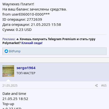
Waynexes Платит!
На ваш баланс зачислены средства.
from userE060010-E000***
ID операции: 2772639
Дата операции: 21.05.2025 15:58
Сумма: 0.23 USD
Реклама
: 🔥
Хочешь получить Telegram Premium и стать гуру
Polymarket?
Кликай сюда!
Р
BitPump
е
а
к
ц
sergo1964
и
ТОП-МАСТЕР
и
:
21.05.2025
#65
Date and time
21.05.25 18:52
Top-up
+ 0.27 USD