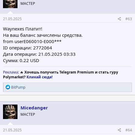
МАСТЕР
21.05.2025
#63
Waynexes Платит!
На ваш баланс зачислены средства.
from userE060010-E000***
ID операции: 2772064
Дата операции: 21.05.2025 03:33
Сумма: 0.22 USD
Реклама
: 🔥
Хочешь получить Telegram Premium и стать гуру
Polymarket?
Кликай сюда!
Р
BitPump
е
а
к
ц
Micedanger
и
МАСТЕР
и
:
21.05.2025
#64