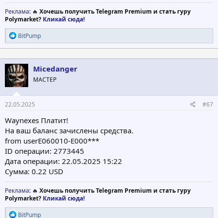
Реклама
: 🔥
Хочешь получить Telegram Premium и стать гуру
Polymarket?
Кликай сюда!
Р
BitPump
е
а
к
ц
Micedanger
и
МАСТЕР
и
:
22.05.2025
#67
Waynexes Платит!
На ваш баланс зачислены средства.
from userE060010-E000***
ID операции: 2773445
Дата операции: 22.05.2025 15:22
Сумма: 0.22 USD
Реклама
: 🔥
Хочешь получить Telegram Premium и стать гуру
Polymarket?
Кликай сюда!
Р
BitPump