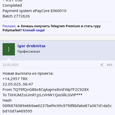
Completed
Payment system ePayCore E060010
Batch 2772626
Реклама
: 🔥
Хочешь получить Telegram Premium и стать гуру
Polymarket?
Кликай сюда!
igor drobnitsa
I
Профессионал
22.05.2025
#66
Новая выплата из проекта:
+14,2957 TRX
22.05.025, 06:47
From TQT9fQnGBbr8CqAajmx8inEYdpTF2C928X
To TXHUMZoUmR1jzLcVHW1QioSRLGVtP***
Hash
00f6876089e6b9ae0237bef4c99c97fdf8bfa6e87a367d1da5c
bd10d7a469595