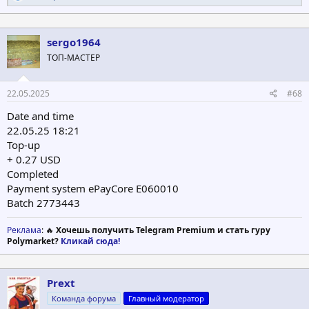
е
а
к
ц
sergo1964
и
ТОП-МАСТЕР
и
:
22.05.2025
#68
Date and time
22.05.25 18:21
Top-up
+ 0.27 USD
Completed
Payment system ePayCore E060010
Batch 2773443
Реклама
: 🔥
Хочешь получить Telegram Premium и стать гуру
Polymarket?
Кликай сюда!
Prext
Команда форума
Главный модератор