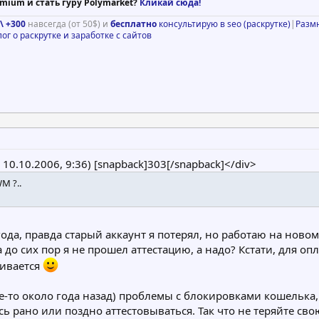
mium и стать гуру Polymarket?
Кликай сюда!
\ +300
навсегда (от 50$) и
бесплатно
консультирую в seo (раскрутке)
|
Разм
лог о раскрутке и заработке с сайтов
@ 10.10.2006, 9:36) [snapback]303[/snapback]</div>
M ?..
года, правда старый аккаунт я потерял, но работаю на ново
до сих пор я не прошел аттестацию, а надо? Кстати, для оп
чивается
е-то около года назад) проблемы с блокировками кошелька
ь рано или поздно аттестовываться. Так что не теряйте св