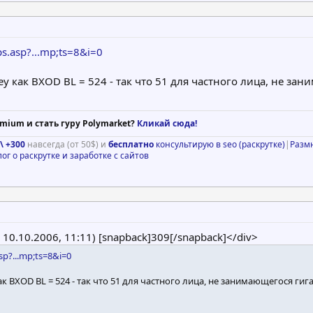
s.asp?...mp;ts=8&i=0
y как BXOD BL = 524 - так что 51 для частного лица, не 
mium и стать гуру Polymarket?
Кликай сюда!
\ +300
навсегда (от 50$) и
бесплатно
консультирую в seo (раскрутке)
|
Разм
лог о раскрутке и заработке с сайтов
@ 10.10.2006, 11:11) [snapback]309[/snapback]</div>
sp?...mp;ts=8&i=0
ак BXOD BL = 524 - так что 51 для частного лица, не занимающегося