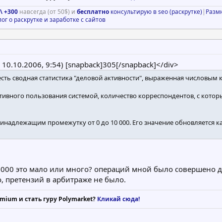
\ +300
навсегда (от 50$) и
бесплатно
консультирую в seo (раскрутке)
|
Разм
лог о раскрутке и заработке с сайтов
@ 10.10.2006, 9:54) [snapback]305[/snapback]</div>
сть сводная статистика "деловой активности", выраженная числовым
ктивного пользования системой, количество корреспондентов, с котор
надлежащим промежутку от 0 до 10 000. Его значение обновляется каж
0000 это мало или много? операций мной было совершено 
, претензий в арбитраже не было.
mium и стать гуру Polymarket?
Кликай сюда!