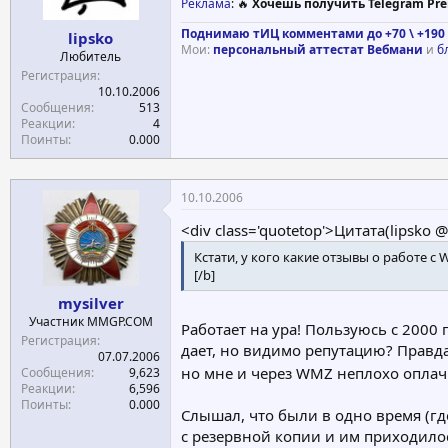
Реклама
: 🔥
Хочешь получить Telegram Pre
Поднимаю тИЦ комментами до +70 \ +190 
lipsko
Мои:
персональный аттестат Вебмани
и
б
Любитель
Регистрация
10.10.2006
Сообщения
513
Реакции
4
Поинты
0.000
10.10.2006
<div class='quotetop'>Цитата(lipsko 
Кстати, у кого какие отзывы о работе с W
[/b]
mysilver
Участник MMGP.COM
Работает на ура! Пользуюсь с 2000 
Регистрация
дает, но видимо репутацию? Правда 
07.07.2006
но мне и через WMZ неплохо опла
Сообщения
9,623
Реакции
6,596
Поинты
0.000
Слышал, что были в одно время (гд
с резервной копии и им приходилос