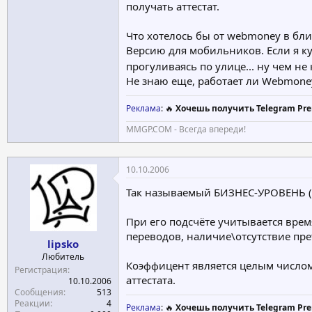
получать аттестат.
Что хотелось бы от webmoney в бл
Версию для мобильников. Если я ку
прогуливаясь по улице... ну чем н
Не знаю еще, работает ли Webmoney 
Реклама
: 🔥
Хочешь получить Telegram Pre
MMGP.COM - Всегда впереди!
10.10.2006
Так называемый БИЗНЕС-УРОВЕНЬ (B
При его подсчёте учитывается вре
переводов, наличие\отсутствие пре
lipsko
Любитель
Коэффицент является целым числом
Регистрация
аттестата.
10.10.2006
Сообщения
513
Реакции
4
Реклама
: 🔥
Хочешь получить Telegram Pre