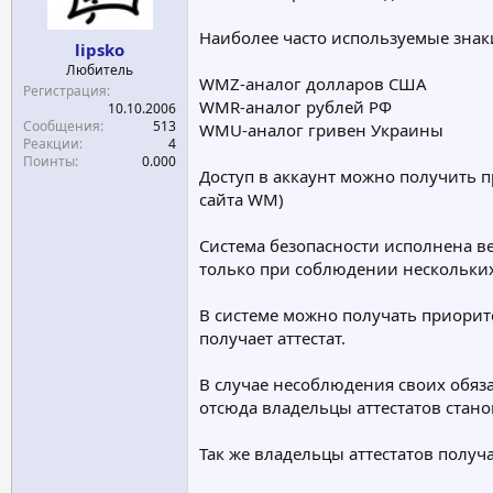
а
Наиболее часто используемые знак
lipsko
Любитель
WMZ-аналог долларов США
Регистрация
WMR-аналог рублей РФ
10.10.2006
Сообщения
513
WMU-аналог гривен Украины
Реакции
4
Поинты
0.000
Доступ в аккаунт можно получить 
сайта WM)
Система безопасности исполнена ве
только при соблюдении нескольких
В системе можно получать приорите
получает аттестат.
В случае несоблюдения своих обяз
отсюда владельцы аттестатов стано
Так же владельцы аттестатов полу