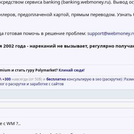
редством сервиса banking (banking.webmoney.ru). Вывод ос
илеров, предоплаченой картой, прямым переводом. Узнат
гда готовая помочь в решение проблем:
support@webmoney.r
я 2002 года - нареканий не вызывает, регулярно получа
mium и стать гуру Polymarket?
Кликай сюда!
\ +300
навсегда (от 50$) и
бесплатно
консультирую в seo (раскрутке)
|
Разм
лог о раскрутке и заработке с сайтов
е с WM ?..