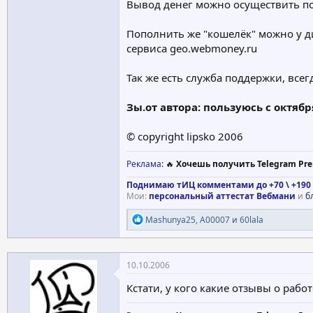
Вывод денег можно осуществить пос
Пополнить же "кошелёк" можно у д
сервиса geo.webmoney.ru
Так же есть служба поддержки, все
Зы.от автора: пользуюсь с октябр
© copyright lipsko 2006
Реклама
: 🔥
Хочешь получить Telegram Pre
Поднимаю тИЦ комментами до +70 \ +190 
Мои:
персональный аттестат Вебмани
и
б
Р
Mashunya25
,
A00007
и
60lala
е
а
к
ц
10.10.2006
и
и
Кстати, у кого какие отзывы о работ
: