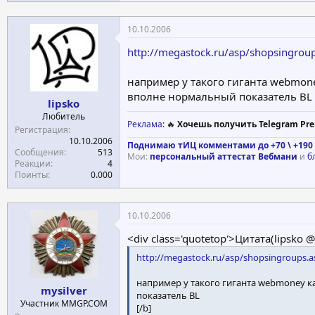
10.10.2006
http://megastock.ru/asp/shopsingroup
например у такого гиганта webmone
вполне нормальный показатель BL
lipsko
Любитель
Реклама
: 🔥
Хочешь получить Telegram Pre
Регистрация
10.10.2006
Поднимаю тИЦ комментами до +70 \ +190 
Сообщения
513
Мои:
персональный аттестат Вебмани
и
б
Реакции
4
Поинты
0.000
10.10.2006
<div class='quotetop'>Цитата(lipsko 
http://megastock.ru/asp/shopsingroups.a
например у такого гиганта webmoney к
mysilver
показатель BL
Участник MMGP.COM
[/b]