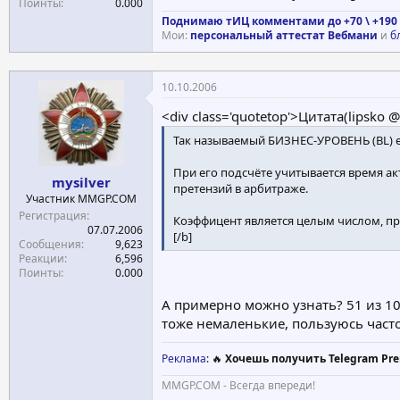
Поинты
0.000
Поднимаю тИЦ комментами до +70 \ +190 
Мои:
персональный аттестат Вебмани
и
б
10.10.2006
<div class='quotetop'>Цитата(lipsko 
Так называемый БИЗНЕС-УРОВЕНЬ (BL) е
При его подсчёте учитывается время а
mysilver
претензий в арбитраже.
Участник MMGP.COM
Регистрация
Коэффицент является целым числом, при
07.07.2006
[/b]
Сообщения
9,623
Реакции
6,596
Поинты
0.000
А примерно можно узнать? 51 из 1
тоже немаленькие, пользуюсь часто
Реклама
: 🔥
Хочешь получить Telegram Pre
MMGP.COM - Всегда впереди!