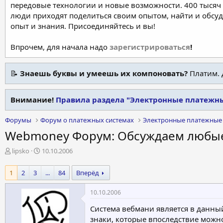
передовые технологии и новые возможности. 400 тысяч 
люди приходят поделиться своим опытом, найти и обсу
опыт и знания. Присоединяйтесь и вы!
Впрочем, для начала надо
зарегистрироваться
!
📝
Знаешь буквы и умеешь их компоновать?
Платим. 
Внимание!
Правила раздела "Электронные платежн
Форумы
Форум о платежных системах
Электронные платежные
Webmoney Форум: Обсуждаем любые
А
Д
lipsko
10.10.2006
в
а
т
т
1
2
3
...
84
Вперёд
о
а
р
н
10.10.2006
т
а
е
ч
Система вебмани является в данны
м
а
знаки, которые впоследствие можн
ы
л