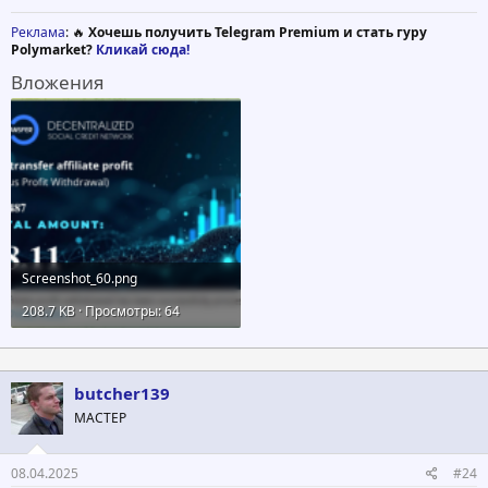
Реклама
: 🔥
Хочешь получить Telegram Premium и стать гуру
Polymarket?
Кликай сюда!
Вложения
Screenshot_60.png
208.7 KB · Просмотры: 64
butcher139
МАСТЕР
08.04.2025
#24