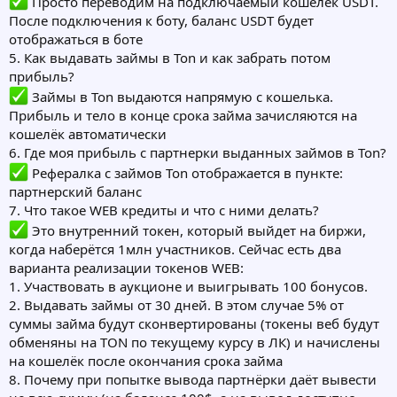
Просто переводим на подключаемый кошелёк USDT.
После подключения к боту, баланс USDT будет
отображаться в боте
5. Как выдавать займы в Ton и как забрать потом
прибыль?
Займы в Ton выдаются напрямую с кошелька.
Прибыль и тело в конце срока займа зачисляются на
кошелёк автоматически
6. Где моя прибыль с партнерки выданных займов в Ton?
Рефералка с займов Ton отображается в пункте:
партнерский баланс
7. Что такое WEB кредиты и что с ними делать?
Это внутренний токен, который выйдет на биржи,
когда наберётся 1млн участников. Сейчас есть два
варианта реализации токенов WEB:
1. Участвовать в аукционе и выигрывать 100 бонусов.
2. Выдавать займы от 30 дней. В этом случае 5% от
суммы займа будут сконвертированы (токены веб будут
обменяны на TON по текущему курсу в ЛК) и начислены
на кошелёк после окончания срока займа
8. Почему при попытке вывода партнёрки даёт вывести