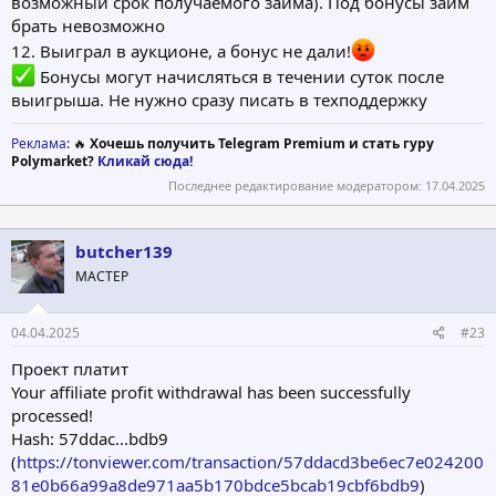
возможный срок получаемого займа). Под бонусы займ
брать невозможно
12. Выиграл в аукционе, а бонус не дали!
Бонусы могут начисляться в течении суток после
выигрыша. Не нужно сразу писать в техподдержку
Реклама
: 🔥
Хочешь получить Telegram Premium и стать гуру
Polymarket?
Кликай сюда!
Последнее редактирование модератором:
17.04.2025
butcher139
МАСТЕР
04.04.2025
#23
Проект платит
Your affiliate profit withdrawal has been successfully
processed!
Hash: 57ddac...bdb9
(
https://tonviewer.com/transaction/57ddacd3be6ec7e024200
81e0b66a99a8de971aa5b170bdce5bcab19cbf6bdb9
)