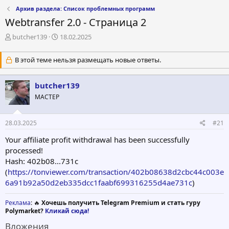
Архив раздела: Список проблемных программ
Webtransfer 2.0 - Страница 2
А
Д
butcher139
18.02.2025
в
а
т
т
В этой теме нельзя размещать новые ответы.
о
а
р
н
т
а
butcher139
е
ч
МАСТЕР
м
а
ы
л
а
28.03.2025
#21
Your affiliate profit withdrawal has been successfully
processed!
Hash: 402b08...731c
(
https://tonviewer.com/transaction/402b08638d2cbc44c003e
6a91b92a50d2eb335dcc1faabf699316255d4ae731c
)
Реклама
: 🔥
Хочешь получить Telegram Premium и стать гуру
Polymarket?
Кликай сюда!
Вложения