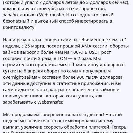
(который упал с 7 долларов летом до 3 долларов сейчас),
компенсируют свои убытки за счет процентов,
заработанных в Webtransfer. На сегодня это самый
безопасный и выгодный способ инвестировать в
криптовалюту!
Наши результаты говорят сами за себя: меньше чем за 2
недели, с 25 марта, после прошлой AMA-сессии, обороты
займов выросли более чем на 100%! В USDT рост
составил почти 3 раза, в TON — в 2 раза. Мы
стремительно приближаемся к 1 миллиону долларов в
сутки: на 8 апреля оборот по самым популярным
overnight-займам составил более 900 тысяч долларов!
Эти данные доступны в статистике приложения, и вы
сами видите в чатах, как растет количество займов и
новых участников, которые хотят узнать, как
зарабатывать с Webtransfer.
Мы продолжаем совершенствоваться для вас! На этой
неделе мы значительно оптимизировали систему
выплат, увеличив скорость обработки платежей. Теперь
вы будете получать возвраты займов быстрее и успевать