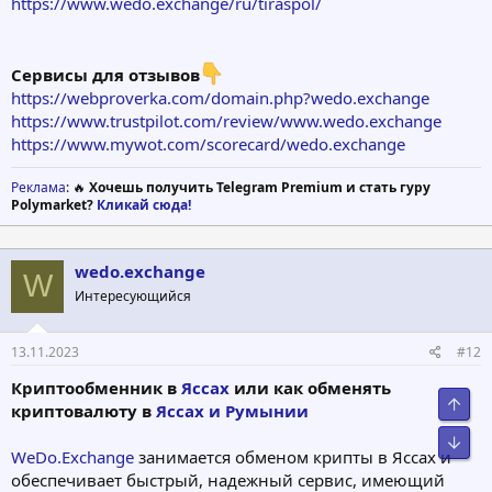
https://www.wedo.exchange/ru/tiraspol/
Сервисы для отзывов
https://webproverka.com/domain.php?wedo.exchange
https://www.trustpilot.com/review/www.wedo.exchange
https://www.mywot.com/scorecard/wedo.exchange
Реклама
: 🔥
Хочешь получить Telegram Premium и стать гуру
Polymarket?
Кликай сюда!
wedo.exchange
W
Интересующийся
13.11.2023
#12
Криптообменник в
Яссах
или как обменять
Свер
криптовалюту в
Яссах и Румынии
Сниз
WeDo.Exchange
занимается обменом крипты в Яссах и
обеспечивает быстрый, надежный сервис, имеющий