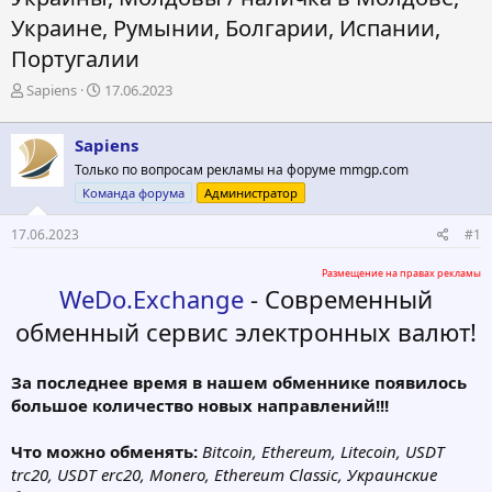
Украине, Румынии, Болгарии, Испании,
Португалии
А
Д
Sapiens
17.06.2023
в
а
т
т
Sapiens
о
а
р
н
Только по вопросам рекламы на форуме mmgp.com
т
а
Команда форума
Администратор
е
ч
м
а
17.06.2023
#1
ы
л
а
Размещение на правах рекламы
WeDo.Exchange
- Современный
обменный сервис электронных валют!
За последнее время в нашем обменнике появилось
большое количество новых направлений!!!
Что можно обменять:
Bitcoin, Ethereum, Litecoin, USDT
trc20, USDT erc20, Monero, Ethereum Classic, Украинские