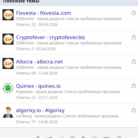
Похожие темы
З
Fixvesta - fixvesta.com
а
SQMonitor
Архив раздела: Список проблемных программ
Ответы
22
09.06.2026
к
р
З
Cryptofever - cryptofever.biz
а
SQMonitor
Архив раздела: Список проблемных программ
т
Ответы
3
03.04.2026
к
а
р
З
Allocra - allocra.net
а
SQMonitor
Архив раздела: Список проблемных программ
т
Ответы
68
12.04.2026
к
а
р
З
Quinex - quinex.io
а
Hyipowne
Архив раздела: Список проблемных программ
т
Ответы
22
23.11.2025
к
а
р
З
algorixy.io - Algorixy
а
Lordborg
Архив раздела: Список проблемных программ
т
Ответы
77
10.06.2026
к
а
р