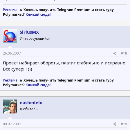
Реклама
: 🔥
Хочешь получить Telegram Premium и стать гуру
Polymarket?
Кликай сюда!
SiriusMX
Интересующийся
26.06.2007
#18
Проект набирает обороты, платит стабильно и исправно.
Все супер!!! )))
Реклама
: 🔥
Хочешь получить Telegram Premium и стать гуру
Polymarket?
Кликай сюда!
nashedelo
Любитель
09.07.2007
#19