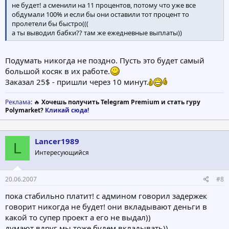
не будет! а сменили на 11 процентов, потому что уже все
обдумали 100% и если бы они оставили тот процент то
пролетели бы быстро(((
а ты выводил бабки?? там же ежедневные выплаты))
Подумать никогда не поздно. Пусть это будет самый
большой косяк в их работе.
Заказал 25$ - пришли через 10 минут.
Реклама
: 🔥
Хочешь получить Telegram Premium и стать гуру
Polymarket?
Кликай сюда!
Lancer1989
L
Интересующийся
20.06.2007
#8
пока стабильно платит! с админом говорил задержек
говорит никогда не будет! они вкладывают деньги в
какой то супер проект а его не выдал))
думают вдруг мы тоже будем вкладывать))