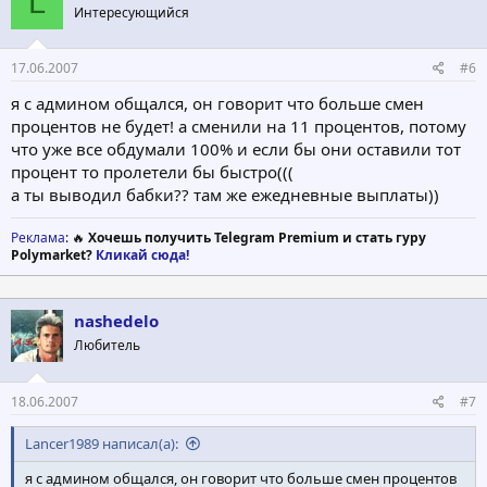
L
Интересующийся
17.06.2007
#6
я с админом общался, он говорит что больше смен
процентов не будет! а сменили на 11 процентов, потому
что уже все обдумали 100% и если бы они оставили тот
процент то пролетели бы быстро(((
а ты выводил бабки?? там же ежедневные выплаты))
Реклама
: 🔥
Хочешь получить Telegram Premium и стать гуру
Polymarket?
Кликай сюда!
nashedelo
Любитель
18.06.2007
#7
Lancer1989 написал(а):
я с админом общался, он говорит что больше смен процентов