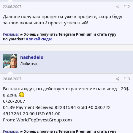
22.06.2007
#12
Дальше получаю проценты уже в профите, скоро буду
заново вкладывать! проект успешный!
Реклама
: 🔥
Хочешь получить Telegram Premium и стать гуру
Polymarket?
Кликай сюда!
nashedelo
Любитель
26.06.2007
#13
Выплаты идут, но действует ограничение на вывод - 20$
в день.
6/26/2007
01:39 Payment Received 82231594 Gold +0.030722
4517261 20.00 USD 651.00
From: WorldTopInvestGroup.com
Реклама
: 🔥
Хочешь получить Telegram Premium и стать гуру