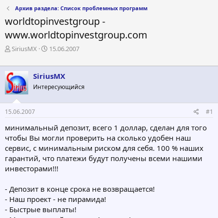
Архив раздела: Список проблемных программ
worldtopinvestgroup -
www.worldtopinvestgroup.com
А
Д
SiriusMX
15.06.2007
в
а
т
т
о
а
SiriusMX
р
н
Интересующийся
т
а
е
ч
м
а
15.06.2007
#1
ы
л
а
минимальный депозит, всего 1 доллар, сделан для того
чтобы Вы могли проверить на сколько удобен наш
сервис, с минимальным риском для себя. 100 % наших
гарантий, что платежи будут получены всеми нашими
инвесторами!!!
- Депозит в конце срока не возвращается!
- Наш проект - не пирамида!
- Быстрые выплаты!