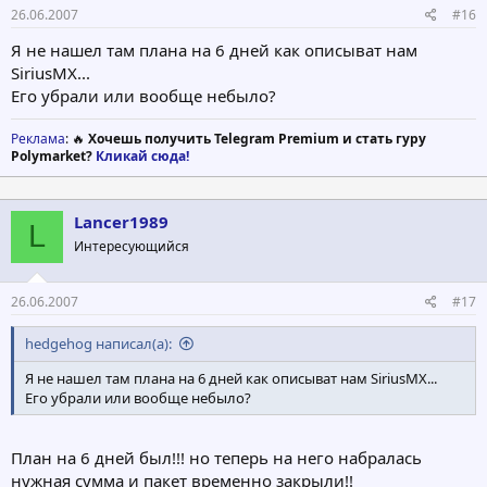
26.06.2007
#16
Я не нашел там плана на 6 дней как описыват нам
SiriusMX...
Его убрали или вообще небыло?
Реклама
: 🔥
Хочешь получить Telegram Premium и стать гуру
Polymarket?
Кликай сюда!
Lancer1989
L
Интересующийся
26.06.2007
#17
hedgehog написал(а):
Я не нашел там плана на 6 дней как описыват нам SiriusMX...
Его убрали или вообще небыло?
План на 6 дней был!!! но теперь на него набралась
нужная сумма и пакет временно закрыли!!