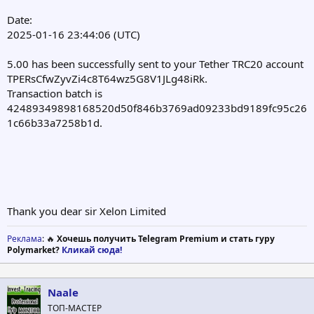
Date:
2025-01-16 23:44:06 (UTC)
5.00 has been successfully sent to your Tether TRC20 account
TPERsCfwZyvZi4c8T64wz5G8V1JLg48iRk.
Transaction batch is
42489349898168520d50f846b3769ad09233bd9189fc95c26
1c66b33a7258b1d.
Thank you dear sir Xelon Limited
Реклама
: 🔥
Хочешь получить Telegram Premium и стать гуру
Polymarket?
Кликай сюда!
Naale
ТОП-МАСТЕР