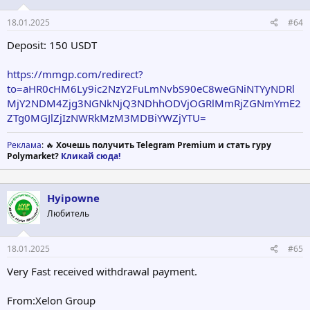
18.01.2025
#64
Deposit: 150 USDT
https://mmgp.com/redirect?
to=aHR0cHM6Ly9ic2NzY2FuLmNvbS90eC8weGNiNTYyNDRl
MjY2NDM4Zjg3NGNkNjQ3NDhhODVjOGRlMmRjZGNmYmE2
ZTg0MGJlZjIzNWRkMzM3MDBiYWZjYTU=
Реклама
: 🔥
Хочешь получить Telegram Premium и стать гуру
Polymarket?
Кликай сюда!
Hyipowne
Любитель
18.01.2025
#65
Very Fast received withdrawal payment.
From:Xelon Group