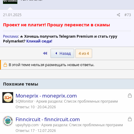
21.01.2025
#73
Проект не платит! Прошу перенести в скамы
Реклама
: 🔥
Хочешь получить Telegram Premium и стать гуру
Polymarket?
Кликай сюда!
First
Назад
4 из 4
В этой теме нельзя размещать новые ответы.
Похожие темы
З
Moneprix - moneprix.com
а
SQMonitor
Архив раздела: Список проблемных программ
Ответы
10
20.04.2026
к
р
З
Finncircuit - finncircuit.com
а
upayhyip.com
Архив раздела: Список проблемных программ
т
Ответы
17
12.07.2026
к
а