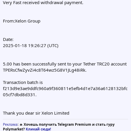
Very Fast received withdrawal payment.
From:Xelon Group
Date:
2025-01-18 19:26:27 (UTC)
5.00 has been successfully sent to your Tether TRC20 account
TPERsCfwZyvZi4c8T64wz5G8V1JLg48iRk.
Transaction batch is
f213d9e3ae9ddfc960a9f360811e5efb4d1e7a36a6128132bfc
05cf7dbd8d331.
Thank you dear sir Xelon Limited
Реклама
: 🔥
Хочешь получить Telegram Premium и стать гуру
Polymarket?
Кликай сюда!