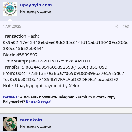
upayhyip.com
Интересующийся
17.01.2025
#63
Transaction Hash:
0x9a02f17e43418ebdee69dc235c614fd15abd130409cc266d
380ce45652eb8641
Block: 45839807
Time stamp: Jan-17-2025 07:58:28 AM UTC
Transfer: 5.002449951609892593($5.00) BSC-USD
From: 0xcc1773F13E7e3B6a7f069b9D8b898627e5AE5d67
To: 0x9be82D8e471354b17FAcAbD82DE9Ea1bcaed3fE2
Note: Upayhyip got payment by Xelon
Реклама
: 🔥
Хочешь получить Telegram Premium и стать гуру
Polymarket?
Кликай сюда!
ternakoin
Интересующийся