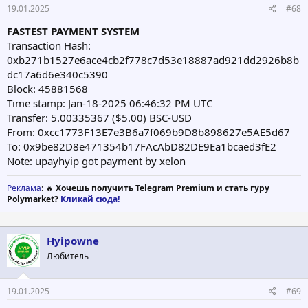
19.01.2025
#68
FASTEST PAYMENT SYSTEM
Transaction Hash:
0xb271b1527e6ace4cb2f778c7d53e18887ad921dd2926b8b
dc17a6d6e340c5390
Block: 45881568
Time stamp: Jan-18-2025 06:46:32 PM UTC
Transfer: 5.00335367 ($5.00) BSC-USD
From: 0xcc1773F13E7e3B6a7f069b9D8b898627e5AE5d67
To: 0x9be82D8e471354b17FAcAbD82DE9Ea1bcaed3fE2
Note: upayhyip got payment by xelon
Реклама
: 🔥
Хочешь получить Telegram Premium и стать гуру
Polymarket?
Кликай сюда!
Hyipowne
Любитель
19.01.2025
#69