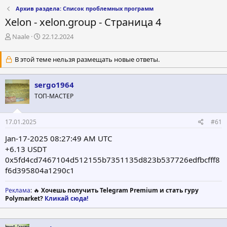
Архив раздела: Список проблемных программ
Xelon - xelon.group - Страница 4
А
Д
Naale
22.12.2024
в
а
т
т
В этой теме нельзя размещать новые ответы.
о
а
р
н
т
а
sergo1964
е
ч
ТОП-МАСТЕР
м
а
ы
л
а
17.01.2025
#61
Jan-17-2025 08:27:49 AM UTC
+6.13 USDT
0x5fd4cd7467104d512155b7351135d823b537726edfbcfff8
f6d395804a1290c1
Реклама
: 🔥
Хочешь получить Telegram Premium и стать гуру
Polymarket?
Кликай сюда!