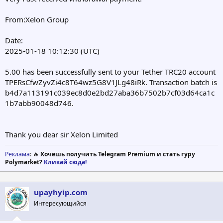
From:Xelon Group
Date:
2025-01-18 10:12:30 (UTC)
5.00 has been successfully sent to your Tether TRC20 account
TPERsCfwZyvZi4c8T64wz5G8V1JLg48iRk. Transaction batch is
b4d7a113191c039ec8d0e2bd27aba36b7502b7cf03d64ca1c
1b7abb90048d746.
Thank you dear sir Xelon Limited
Реклама
: 🔥
Хочешь получить Telegram Premium и стать гуру
Polymarket?
Кликай сюда!
upayhyip.com
Интересующийся