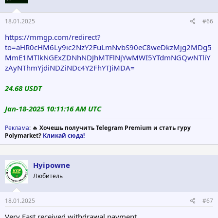
18.01.2025
#66
https://mmgp.com/redirect?
to=aHR0cHM6Ly9ic2NzY2FuLmNvbS90eC8weDkzMjg2MDg5
MmE1MTlkNGExZDNhNDJhMTFlNjYwMWI5YTdmNGQwNTliY
zAyNThmYjdiNDZiNDc4Y2FhYTJiMDA=
24.68 USDT
Jan-18-2025 10:11:16 AM UTC
Реклама
: 🔥
Хочешь получить Telegram Premium и стать гуру
Polymarket?
Кликай сюда!
Hyipowne
Любитель
18.01.2025
#67
Very Fast received withdrawal payment.