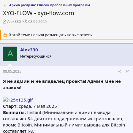
Архив раздела: Список проблемных программ
XYO-FLOW - xyo-flow.com
А
Д
Alex330
08.05.2025
в
а
т
т
В этой теме нельзя размещать новые ответы.
о
а
р
н
т
а
Alex330
A
е
ч
Интересующийся
м
а
ы
л
а
08.05.2025
#1
Я не админ и не владелец проекта! Админ мне не
знаком!
Старт:
среда, 7 мая 2025
Выплаты:
Instant (Минимальный лимит вывода
составляет $4 для всех поддерживаемых криптовалют,
кроме Bitcoin. Минимальный лимит вывода для Bitcoin
составляет $8.)