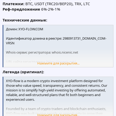
Платежки:
BTC, USDT (TRC20/BEP20), TRX, LTC
Реф-предложение
6%-2%-1%
Технические данные:
Домен: XYO-FLOW.COM
Идентификатор домена в реестре: 2980913731_DOMAIN_COM-
VRSN
Whois-сервис регистратора: whois.nicenic.net
URL сайта регистратора:
https://nicenic.net/
Нажмите для раскрытия...
Дата изменения: 2025.05.06 10:22:30 MSK
Легенда (оригинал):
Дата регистрации: 2025.05.05 22:48:18 MSK
XYO-flow is a modern crypto investment platform designed for
those who value speed, transparency, and consistent returns. Our
Дата окончания: 2026.05.05 22:48:18 MSK
mission is to simplify high-yield investing by offering automated,
reliable, and well-structured plans that fit both beginners and
Регистратор: NICENIC INTERNATIONAL GROUP CO., LIMITED
experienced users.
Founded by a team of crypto traders and blockchain enthusiasts,
XYO-flow was built to give people an opportunity to grow their
Нажмите для раскрытия...