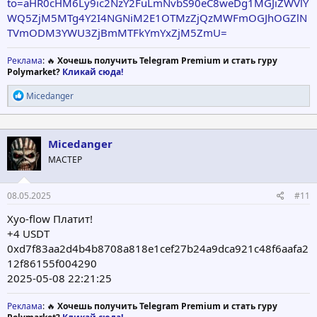
to=aHR0cHM6Ly9ic2NzY2FuLmNvbS90eC8weDg1MGJiZWVlY
WQ5ZjM5MTg4Y2I4NGNiM2E1OTMzZjQzMWFmOGJhOGZlN
TVmODM3YWU3ZjBmMTFkYmYxZjM5ZmU=
Реклама
: 🔥
Хочешь получить Telegram Premium и стать гуру
Polymarket?
Кликай сюда!
Р
Micedanger
е
а
к
ц
Micedanger
и
МАСТЕР
и
:
08.05.2025
#11
Xyo-flow Платит!
+4 USDT
0xd7f83aa2d4b4b8708a818e1cef27b24a9dca921c48f6aafa2
12f86155f004290
2025-05-08 22:21:25
Реклама
: 🔥
Хочешь получить Telegram Premium и стать гуру