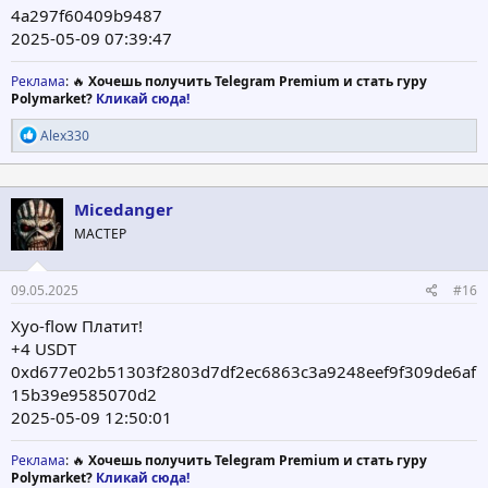
4a297f60409b9487
2025-05-09 07:39:47
Реклама
: 🔥
Хочешь получить Telegram Premium и стать гуру
Polymarket?
Кликай сюда!
Р
Alex330
е
а
к
ц
Micedanger
и
МАСТЕР
и
:
09.05.2025
#16
Xyo-flow Платит!
+4 USDT
0xd677e02b51303f2803d7df2ec6863c3a9248eef9f309de6af
15b39e9585070d2
2025-05-09 12:50:01
Реклама
: 🔥
Хочешь получить Telegram Premium и стать гуру
Polymarket?
Кликай сюда!