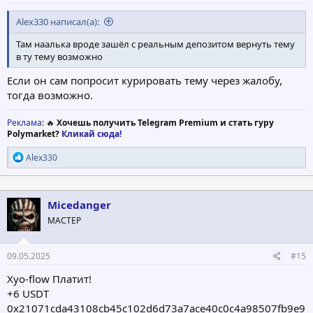
Alex330 написал(а):
Там наалька вроде зашёл с реальным депозитом вернуть тему
в ту тему возможно
Если он сам попросит курировать тему через жалобу,
тогда возможно.
Реклама
: 🔥
Хочешь получить Telegram Premium и стать гуру
Polymarket?
Кликай сюда!
Р
Alex330
е
а
к
ц
Micedanger
и
МАСТЕР
и
:
09.05.2025
#15
Xyo-flow Платит!
+6 USDT
0x21071cda43108cb45c102d6d73a7ace40c0c4a98507fb9e9