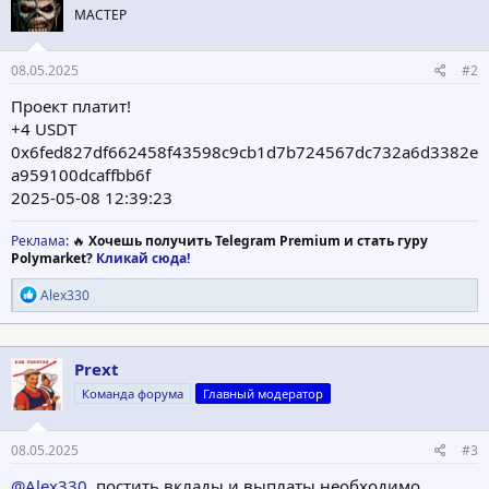
и
МАСТЕР
и
:
08.05.2025
#2
Проект платит!
+4 USDT
0x6fed827df662458f43598c9cb1d7b724567dc732a6d3382e
a959100dcaffbb6f
2025-05-08 12:39:23
Реклама
: 🔥
Хочешь получить Telegram Premium и стать гуру
Polymarket?
Кликай сюда!
Р
Alex330
е
а
к
ц
Prext
и
Команда форума
Главный модератор
и
:
08.05.2025
#3
@Alex330
, постить вклады и выплаты необходимо