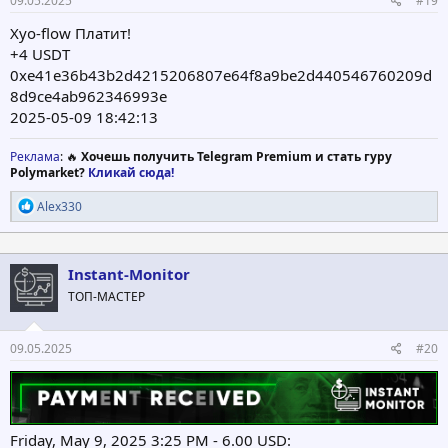
09.05.2025
#19
Xyo-flow Платит!
+4 USDT
0xe41e36b43b2d4215206807e64f8a9be2d440546760209d
8d9ce4ab962346993e
2025-05-09 18:42:13
Реклама
: 🔥
Хочешь получить Telegram Premium и стать гуру
Polymarket?
Кликай сюда!
Р
Alex330
е
а
к
ц
Instant-Monitor
и
ТОП-МАСТЕР
и
:
09.05.2025
#20
Friday, May 9, 2025 3:25 PM - 6.00 USD: