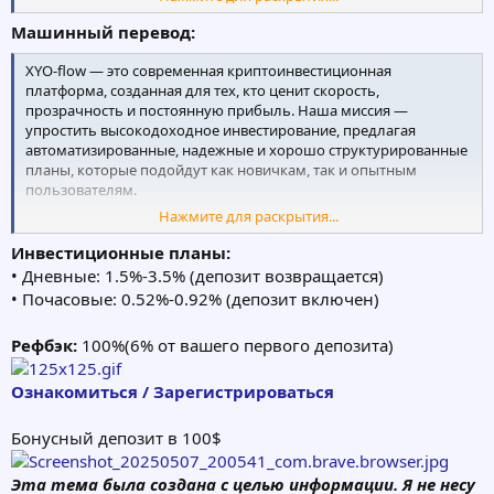
capital through carefully calculated strategies. We focus on short-
and mid-term investment cycles, ensuring daily or hourly
Машинный перевод:
profitability, depending on the plan you choose.
XYO-flow — это современная криптоинвестиционная
платформа, созданная для тех, кто ценит скорость,
прозрачность и постоянную прибыль. Наша миссия —
упростить высокодоходное инвестирование, предлагая
автоматизированные, надежные и хорошо структурированные
планы, которые подойдут как новичкам, так и опытным
пользователям.
Нажмите для раскрытия...
Основанная командой криптотрейдеров и энтузиастов
блокчейна, XYO-flow была создана, чтобы дать людям
Инвестиционные планы:
возможность увеличить свой капитал с помощью тщательно
• Дневные: 1.5%-3.5% (депозит возвращается)
рассчитанных стратегий. Мы фокусируемся на краткосрочных
• Почасовые: 0.52%-0.92% (депозит включен)
и среднесрочных инвестиционных циклах, обеспечивая
ежедневную или почасовую прибыльность в зависимости от
Рефбэк:
100%(6% от вашего первого депозита)
выбранного вами плана.
Ознакомиться / Зарегистрироваться
Бонусный депозит в 100$
Эта тема была создана с целью информации. Я не несу