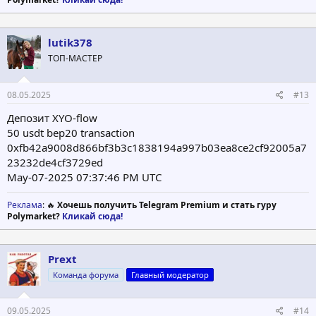
lutik378
ТОП-МАСТЕР
08.05.2025
#13
Депозит XYO-flow
50 usdt bep20 transaction
0xfb42a9008d866bf3b3c1838194a997b03ea8ce2cf92005a7
23232de4cf3729ed
May-07-2025 07:37:46 PM UTC
Реклама
: 🔥
Хочешь получить Telegram Premium и стать гуру
Polymarket?
Кликай сюда!
Prext
Команда форума
Главный модератор
09.05.2025
#14