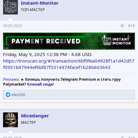
ц
Instant-Monitor
и
ТОП-МАСТЕР
и
:
09.05.2025
#18
Friday, May 9, 2025 12:38 PM - 4.68 USD:
https://tronscan.org/#/transaction/6bf9fea04928f1a1d42d57
f0951b97944ef6bf87f3314974facef1b28b603643
Реклама
: 🔥
Хочешь получить Telegram Premium и стать гуру
Polymarket?
Кликай сюда!
Р
Alex330
е
а
к
ц
Micedanger
и
МАСТЕР
и
: