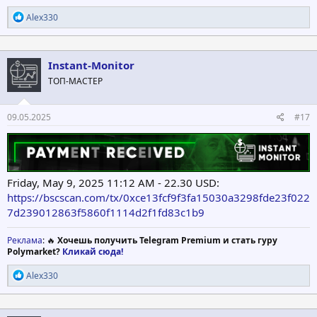
Р
Alex330
е
а
к
ц
Instant-Monitor
и
ТОП-МАСТЕР
и
:
09.05.2025
#17
Friday, May 9, 2025 11:12 AM - 22.30 USD:
https://bscscan.com/tx/0xce13fcf9f3fa15030a3298fde23f022
7d239012863f5860f1114d2f1fd83c1b9
Реклама
: 🔥
Хочешь получить Telegram Premium и стать гуру
Polymarket?
Кликай сюда!
Р
Alex330
е
а
к