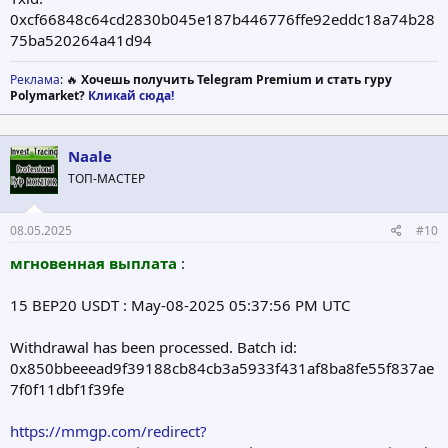
0xcf66848c64cd2830b045e187b446776ffe92eddc18a74b28
75ba520264a41d94
Реклама
: 🔥
Хочешь получить Telegram Premium и стать гуру
Polymarket?
Кликай сюда!
Naale
ТОП-МАСТЕР
08.05.2025
#10
мгновенная выплата
:
15 BEP20 USDT : May-08-2025 05:37:56 PM UTC
Withdrawal has been processed. Batch id:
0x850bbeeead9f39188cb84cb3a5933f431af8ba8fe55f837ae
7f0f11dbf1f39fe
https://mmgp.com/redirect?