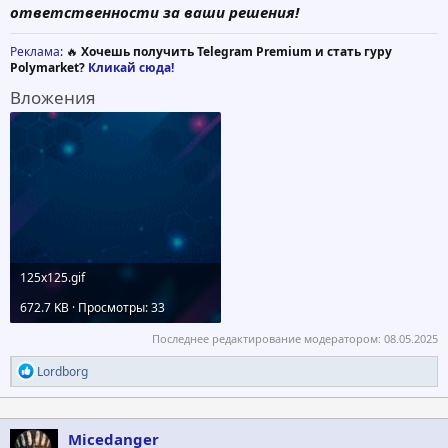
ответственности за ваши решения!
Реклама
: 🔥
Хочешь получить Telegram Premium и стать гуру
Polymarket?
Кликай сюда!
Вложения
125x125.gif
672.7 KB · Просмотры: 33
Последнее редактирование модератором:
08.05.2025
Р
Lordborg
е
а
к
ц
Micedanger