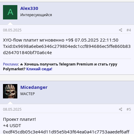
к
ц
Alex330
A
и
Интересующийся
и
:
08.05.2025
#4
XYO-flow платит мгновенно +9$ 07.05.2025 22:11:50
Txid:0x9698a6ebe6346c279804edc1ccf894686ec5ffe860b83
d264701840bf70a6c4e
Реклама
: 🔥
Хочешь получить Telegram Premium и стать гуру
Polymarket?
Кликай сюда!
Micedanger
МАСТЕР
08.05.2025
#5
Проект платит!
+4 USDT
0xdf45cdb05c3e44d11d95e5b43f64ea0a41c7753aaedef6aff