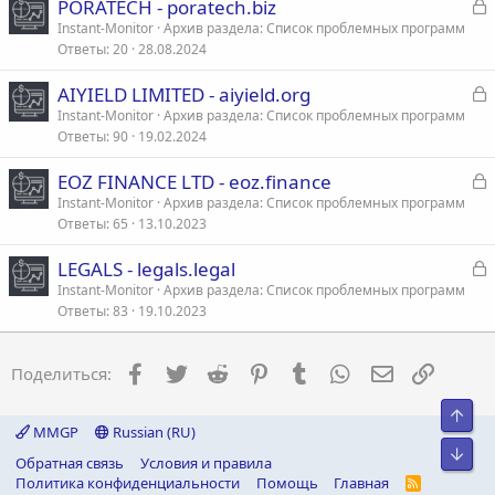
З
PORATECH - poratech.biz
а
Instant-Monitor
Архив раздела: Список проблемных программ
т
Ответы
20
28.08.2024
к
а
р
З
AIYIELD LIMITED - aiyield.org
а
Instant-Monitor
Архив раздела: Список проблемных программ
т
Ответы
90
19.02.2024
к
а
р
З
EOZ FINANCE LTD - eoz.finance
а
Instant-Monitor
Архив раздела: Список проблемных программ
т
Ответы
65
13.10.2023
к
а
р
З
LEGALS - legals.legal
а
Instant-Monitor
Архив раздела: Список проблемных программ
т
Ответы
83
19.10.2023
к
а
р
Facebook
Twitter
Reddit
Pinterest
Tumblr
WhatsApp
Электронна
Ссылка
Поделиться:
т
а
Свер
MMGP
Russian (RU)
Сниз
Обратная связь
Условия и правила
Политика конфиденциальности
Помощь
Главная
R