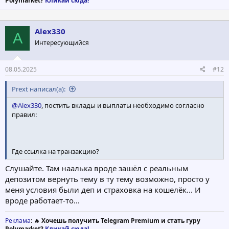
Polymarket?
Кликай сюда!
Alex330
A
Интересующийся
08.05.2025
#12
Prext написал(а):
@Alex330
, постить вклады и выплаты необходимо согласно
правил:
Где ссылка на транзакцию?
Слушайте. Там наалька вроде зашёл с реальным
депозитом вернуть тему в ту тему возможно, просто у
меня условия были деп и страховка на кошелёк... И
вроде работает-то...
Реклама
: 🔥
Хочешь получить Telegram Premium и стать гуру
Polymarket?
Кликай сюда!