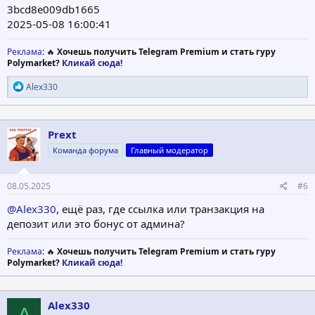
3bcd8e009db1665
2025-05-08 16:00:41
Реклама
: 🔥
Хочешь получить Telegram Premium и стать гуру
Polymarket?
Кликай сюда!
Р
Alex330
е
а
к
ц
Prext
и
Команда форума
Главный модератор
и
:
08.05.2025
#6
@Alex330
, ещё раз, где ссылка или транзакция на
депозит или это бонус от админа?
Реклама
: 🔥
Хочешь получить Telegram Premium и стать гуру
Polymarket?
Кликай сюда!
Alex330
A