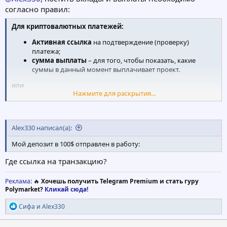
согласно правил:
Для криптовалютных платежей:
Активная ссылка
на подтверждение (проверку)
платежа;
сумма выплаты
– для того, чтобы показать, какие
суммы в данный момент выплачивает проект.
или
Нажмите для раскрытия...
хэш перевода в текстовом виде
– для подтверждения
(проверки) произведенной выплаты;
дата и время
– для подтверждения платежа именно в
Alex330 написал(а):
обсуждаемый день;
сумма выплаты
– для того, чтобы показать, какие
Мой депозит в 100$ отправлен в работу:
суммы в данный момент выплачивает проект.
Где ссылка на транзакцию?
Реклама
: 🔥
Хочешь получить Telegram Premium и стать гуру
Polymarket?
Кликай сюда!
Р
Сифа
и
Alex330
е
а