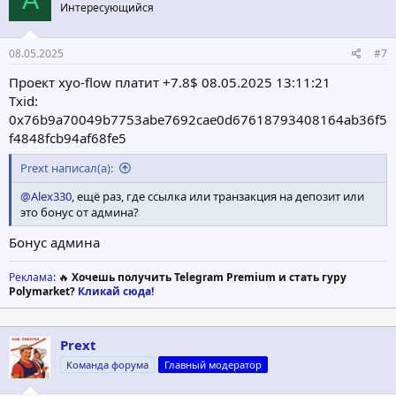
Интересующийся
08.05.2025
#7
Проект xyo-flow платит +7.8$ 08.05.2025 13:11:21
Txid:
0x76b9a70049b7753abe7692cae0d67618793408164ab36f5
f4848fcb94af68fe5
Prext написал(а):
@Alex330
, ещё раз, где ссылка или транзакция на депозит или
это бонус от админа?
Бонус админа
Реклама
: 🔥
Хочешь получить Telegram Premium и стать гуру
Polymarket?
Кликай сюда!
Prext
Команда форума
Главный модератор