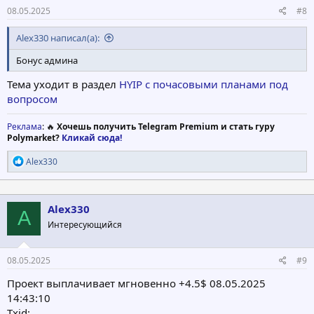
08.05.2025
#8
Alex330 написал(а):
Бонус админа
Тема уходит в раздел
HYIP с почасовыми планами под
вопросом
Реклама
: 🔥
Хочешь получить Telegram Premium и стать гуру
Polymarket?
Кликай сюда!
Р
Alex330
е
а
к
ц
Alex330
A
и
Интересующийся
и
:
08.05.2025
#9
Проект выплачивает мгновенно +4.5$ 08.05.2025
14:43:10
Txid: