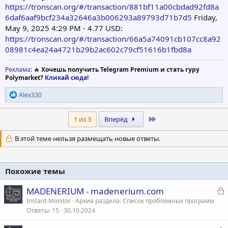
https://tronscan.org/#/transaction/881bf11a00cbdad92fd8a
6daf6aaf9bcf234a32646a3b006293a89793d71b7d5
Friday,
May 9, 2025 4:29 PM - 4.77 USD:
https://tronscan.org/#/transaction/66a5a74091cb107cc8a92
08981c4ea24a4721b29b2ac602c79cf51616b1fbd8a
Реклама
: 🔥
Хочешь получить Telegram Premium и стать гуру
Polymarket?
Кликай сюда!
Р
Alex330
е
а
к
Last
1 из 3
Вперёд
ц
и
В этой теме нельзя размещать новые ответы.
и
:
Похожие темы
З
MADENERIUM - madenerium.com
а
Instant-Monitor
Архив раздела: Список проблемных программ
Ответы
15
30.10.2024
к
р