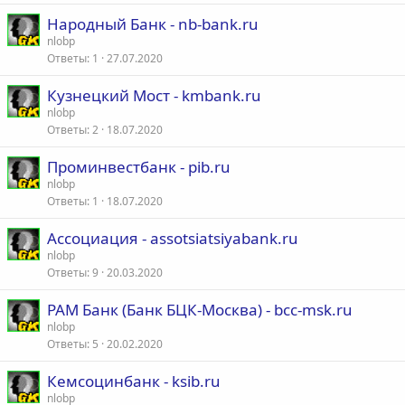
Народный Банк - nb-bank.ru
nlobp
Ответы
1
27.07.2020
Кузнецкий Мост - kmbank.ru
nlobp
Ответы
2
18.07.2020
Проминвестбанк - pib.ru
nlobp
Ответы
1
18.07.2020
Ассоциация - assotsiatsiyabank.ru
nlobp
Ответы
9
20.03.2020
РАМ Банк (Банк БЦК-Москва) - bcc-msk.ru
nlobp
Ответы
5
20.02.2020
Кемсоцинбанк - ksib.ru
nlobp