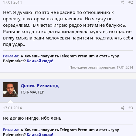
17.01.2014
#2
Нет. Я думаю что это не красиво по отношению к
проекту, в котором вкладываешься. Но я сужу по
середнякам.. В Фастах играю редко и этим не балуюсь.
Раньше когда то когда начинал делал мульты, но щас не
вижу смысла ради мелочевки парится и подставлять себя
под удар..
Реклама
: 🔥
Хочешь получить Telegram Premium и стать гуру
Polymarket?
Кликай сюда!
Последнее редактирование:
17.01.2014
Денис Ричмонд
ТОП-МАСТЕР
17.01.2014
#3
не делаю нигде, ибо лень
Реклама
: 🔥
Хочешь получить Telegram Premium и стать гуру
Polymarket?
Кликай сюда!