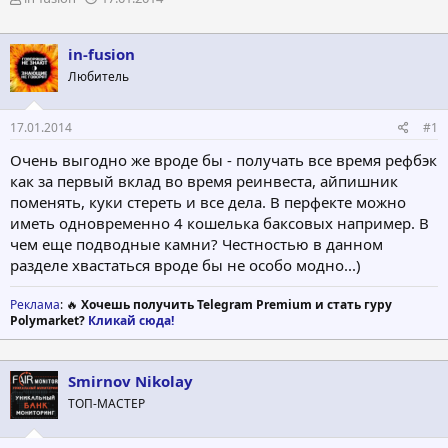
в
а
т
т
о
а
in-fusion
р
н
Любитель
т
а
е
ч
м
а
17.01.2014
#1
ы
л
а
Очень выгодно же вроде бы - получать все время рефбэк
как за первый вклад во время реинвеста, айпишник
поменять, куки стереть и все дела. В перфекте можно
иметь одновременно 4 кошелька баксовых например. В
чем еще подводные камни? Честностью в данном
разделе хвастаться вроде бы не особо модно...)
Реклама
: 🔥
Хочешь получить Telegram Premium и стать гуру
Polymarket?
Кликай сюда!
Smirnov Nikolay
ТОП-МАСТЕР