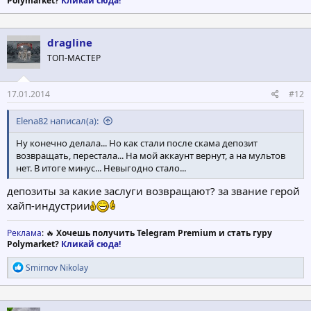
Polymarket?
Кликай сюда!
dragline
ТОП-МАСТЕР
17.01.2014
#12
Elena82 написал(а):
Ну конечно делала... Но как стали после скама депозит
возвращать, перестала... На мой аккаунт вернут, а на мультов
нет. В итоге минус... Невыгодно стало...
депозиты за какие заслуги возвращают? за звание герой
хайп-индустрии
Реклама
: 🔥
Хочешь получить Telegram Premium и стать гуру
Polymarket?
Кликай сюда!
Р
Smirnov Nikolay
е
а
к
ц