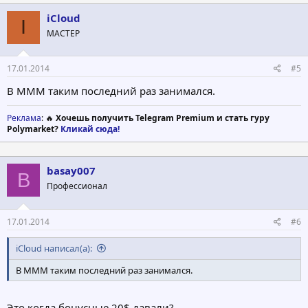
к
ц
iCloud
I
и
МАСТЕР
и
:
17.01.2014
#5
В МММ таким последний раз занимался.
Реклама
: 🔥
Хочешь получить Telegram Premium и стать гуру
Polymarket?
Кликай сюда!
basay007
B
Профессионал
17.01.2014
#6
iCloud написал(а):
В МММ таким последний раз занимался.
Это когда бонусные 20$ давали?