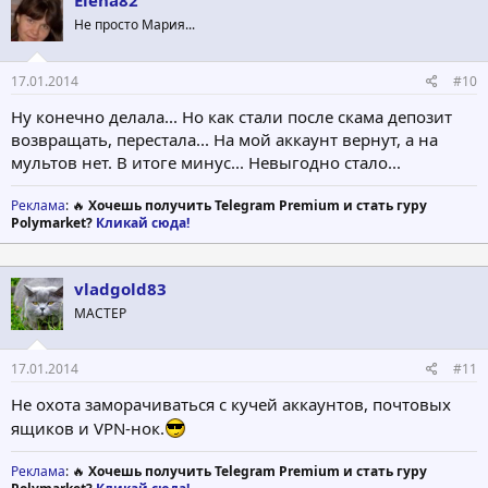
Elena82
Не просто Мария...
17.01.2014
#10
Ну конечно делала... Но как стали после скама депозит
возвращать, перестала... На мой аккаунт вернут, а на
мультов нет. В итоге минус... Невыгодно стало...
Реклама
: 🔥
Хочешь получить Telegram Premium и стать гуру
Polymarket?
Кликай сюда!
vladgold83
МАСТЕР
17.01.2014
#11
Не охота заморачиваться с кучей аккаунтов, почтовых
ящиков и VPN-нок.
Реклама
: 🔥
Хочешь получить Telegram Premium и стать гуру