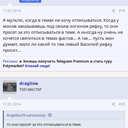
17.01.2014
#19
Я мультю, когда в темах не хочу отписываться. Когда у
монов заказываешь под своим логином рефку, то они
просят за это отписываться в теме. А иногда ну очень не
хочется светиться в темах фастов... А так... пусть мон
думает, мало ли какой то там левый Василий рефку
просит...
Реклама
: 🔥
Хочешь получить Telegram Premium и стать гуру
Polymarket?
Кликай сюда!
dragline
ТОП-МАСТЕР
17.01.2014
#20
Angelika78 написал(а):
то они просят за это отписываться в теме.