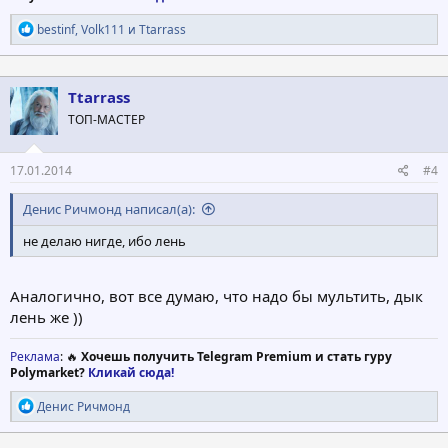
Р
bestinf
,
Volk111
и
Ttarrass
е
а
к
ц
Ttarrass
и
ТОП-МАСТЕР
и
:
17.01.2014
#4
Денис Ричмонд написал(а):
не делаю нигде, ибо лень
Аналогично, вот все думаю, что надо бы мультить, дык
лень же ))
Реклама
: 🔥
Хочешь получить Telegram Premium и стать гуру
Polymarket?
Кликай сюда!
Р
Денис Ричмонд
е
а