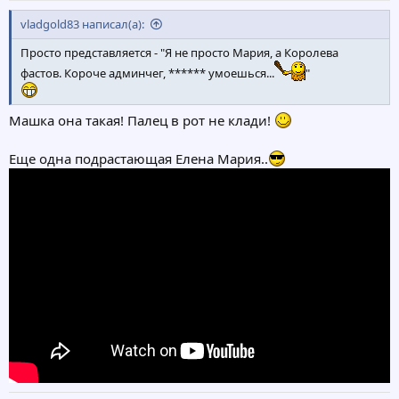
vladgold83 написал(а):
Просто представляется - "Я не просто Мария, а Королева
фастов. Короче админчег, ****** умоешься...
"
Машка она такая! Палец в рот не клади!
Еще одна подрастающая Елена Мария..