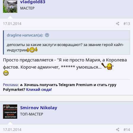
vladgold83
и
МАСТЕР
и
:
17.01.2014
#13
dragline написал(а):
депозиты за какие заслуги возвращают? за звание герой хайп-
индустрии
Просто представляется - "Я не просто Мария, а Королева
фастов. Короче админчег, ****** умоешься...
"
Реклама
: 🔥
Хочешь получить Telegram Premium и стать гуру
Polymarket?
Кликай сюда!
Smirnov Nikolay
ТОП-МАСТЕР
17.01.2014
#14