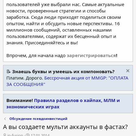
пользователей уже выбрали нас. Самые актуальные
новости, проверенные стратегии и способы
заработка. Сюда люди приходят поделиться своим
опытом, найти и обсудить новые перспективы. 16
миллионов сообщений, оставленных нашими
пользователями, содержат их бесценный опыт и
знания. Присоединяйтесь и вы!
Впрочем, для начала надо
зарегистрироваться
!
📝
Знаешь буквы и умеешь их компоновать?
Платим. Дорого.
Бессрочная акция от MMGP: "ОПЛАТА
ЗА СООБЩЕНИЯ"
Внимание!
Правила разделов о хайпах, МЛМ и
экономических играх
Обсуждение псевдоинвестиций
А вы создаете мульти аккаунты в фастах?
А
Д
in-fusion
17.01.2014