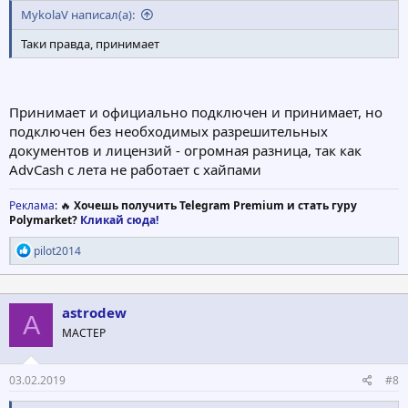
MykolaV написал(а):
Таки правда, принимает
Принимает и официально подключен и принимает, но
подключен без необходимых разрешительных
документов и лицензий - огромная разница, так как
AdvCash с лета не работает с хайпами
Реклама
: 🔥
Хочешь получить Telegram Premium и стать гуру
Polymarket?
Кликай сюда!
Р
pilot2014
е
а
к
ц
astrodew
A
и
МАСТЕР
и
:
03.02.2019
#8