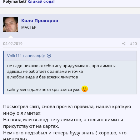
Polymarket?
Кликай сюда!
Коля Прохоров
МАСТЕР
04.02.2019
#20
Volk111 написал(а):
не надо никакю отсебятину придумывать, про лимиты
адвкэш не работает с хайпами и точка
в любом виде и без всяких лимитов
сайт у меня даже не открывается уже
Посмотрел сайт, снова прочел правила, нашел краткую
инфу о лимитах:
На ввод или вывод нету лимитов, а только лимиты
присутствуют на картах.
Немного подзабыл и теперь буду знать ( хорошо, что
написали).