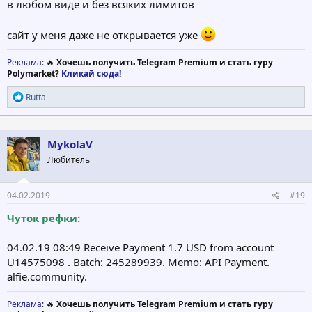
в любом виде и без всяких лимитов
сайт у меня даже не открывается уже
Реклама
: 🔥
Хочешь получить Telegram Premium и стать гуру
Polymarket?
Кликай сюда!
Р
Rutta
е
а
к
ц
MykolaV
и
Любитель
и
:
04.02.2019
#19
Чуток рефки:
04.02.19 08:49 Receive Payment 1.7 USD from account
U14575098 . Batch: 245289939. Memo: API Payment.
alfie.community.
Реклама
: 🔥
Хочешь получить Telegram Premium и стать гуру