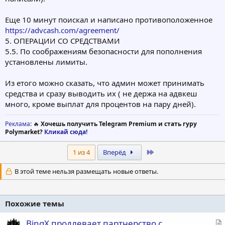
Еще 10 минут поискал и написано противоположенное
https://advcash.com/agreement/
5. ОПЕРАЦИИ СО СРЕДСТВАМИ
5.5. По соображениям безопасности для пополнения
установлены лимиты.
Из етого можно сказать, что админ может принимать
средства и сразу выводить их ( не держа на адвкеш
много, кроме выплат для процентов на пару дней).
Реклама
: 🔥
Хочешь получить Telegram Premium и стать гуру
Polymarket?
Кликай сюда!
Last
1 из 4
Вперёд
В этой теме нельзя размещать новые ответы.
Похожие темы
С
BingX продлевает партнерство с