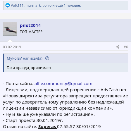
Р
Volk111
,
murmark
,
tionio
и ещё 1 человек
е
а
к
ц
pilot2014
и
ТОП-МАСТЕР
и
:
03.02.2019
#6
MykolaV написал(а):
Таки правда, принимает
- Почта хайпа:
alfie.community@gmail.com
- Лицензии, подтверждающей разрешение с AdvCash нет.
«
Новая директива регулятора запрещает предоставление
услуг по доверительному управлению без надлежащей
лицензии независимо от юрисдикции компании
».
- Ну и выше уже указали по регистрациям.
- Старт проекта 30.01.2019г.
Отзыв на сайте:
Superas
07:55:57 30/01/2019