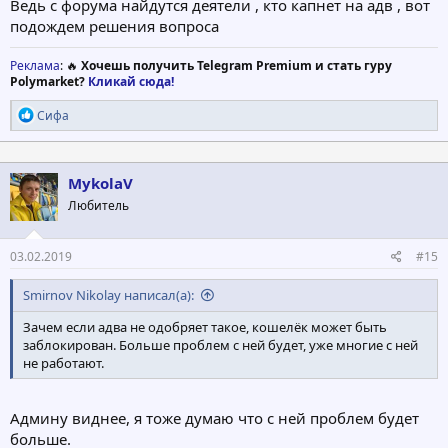
Ведь с форума найдутся деятели , кто капнет на адв , вот
подождем решения вопроса
Реклама
: 🔥
Хочешь получить Telegram Premium и стать гуру
Polymarket?
Кликай сюда!
Р
Сифа
е
а
к
ц
MykolaV
и
Любитель
и
:
03.02.2019
#15
Smirnov Nikolay написал(а):
Зачем если адва не одобряет такое, кошелёк может быть
заблокирован. Больше проблем с ней будет, уже многие с ней
не работают.
Админу виднее, я тоже думаю что с ней проблем будет
больше.