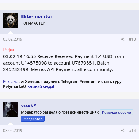
Elite-monitor
ТОП-МАСТЕР
03.02.2019
#13
Рефки:
03.02.19 16:55 Receive Received Payment 1.4 USD from
account U14575098 to account U7679551. Batch:
245232499. Memo: API Payment. alfie.community.
Реклама
: 🔥
Хочешь получить Telegram Premium и стать гуру
Polymarket?
Кликай сюда!
visokP
Модератор раздела о псевдоинвестициях
Команда форума
Модератор
03.02.2019
#14