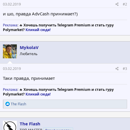
03.02.2019
#2
и шо, правда AdvCash принимает?)
Реклама
: 🔥
Хочешь получить Telegram Premium и стать гуру
Polymarket?
Кликай сюда!
MykolaV
Любитель
03.02.2019
#3
Таки правда, принимает
Реклама
: 🔥
Хочешь получить Telegram Premium и стать гуру
Polymarket?
Кликай сюда!
Р
The Flash
е
а
к
ц
The Flash
и