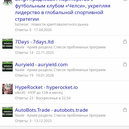
т
футбольным клубом «Челси», укрепляя
а
лидерство в глобальной спортивной
т
стратегии
ь
bizneser
Новости криптовалютного рынка
я
Ответы
0
17.04.2026
З
7Days - 7days.ltd
а
Naale
Архив раздела: Список проблемных программ
Ответы
14
22.11.2025
к
р
З
Auryield - auryield.com
а
Naale
Архив раздела: Список проблемных программ
т
Ответы
19
10.01.2026
к
а
р
HypeRocket - hyperocket.io
viko30
HYIP до 15% в месяц
т
Ответы
23
Воскресенье в 22:54
а
З
AutoBots.Trade - autobots.trade
а
Naale
Архив раздела: Список проблемных программ
Ответы
3
13.12.2025
к
р