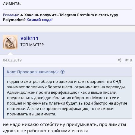
лимита.
Реклама
: 🔥
Хочешь получить Telegram Premium и стать гуру
Polymarket?
Кликай сюда!
Volk111
ТОП-МАСТЕР
04.02.2019
#18
Коля Прохоров написал(а):
недавно смотрел обзор по адвкеш и там говорили, что СНД
занимает половину оборота и есть ограничения на переводы.
Админ должен пройти верификацию ( как и выше писали,
предоставить доки) для больших оборотов. Может он ее и
прошел и принимать платежи будет, выводи быстро на другие
платежки. А если не прошел верификацию, то не сможет
принимать выше лимита.
не надо никакю отсебятину придумывать, про лимиты
адвкэш не работает с хайпами и точка