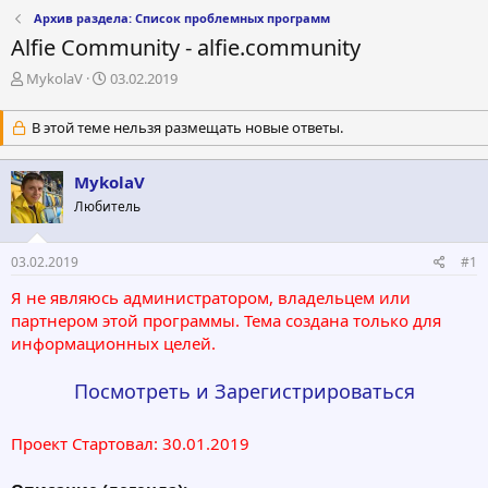
Архив раздела: Список проблемных программ
Alfie Community - alfie.community
А
Д
MykolaV
03.02.2019
в
а
т
т
В этой теме нельзя размещать новые ответы.
о
а
р
н
т
а
MykolaV
е
ч
Любитель
м
а
ы
л
а
03.02.2019
#1
Я не являюсь администратором, владельцем или
партнером этой программы. Тема создана только для
информационных целей.
Посмотреть и Зарегистрироваться
Проект Стартовал: 30.01.2019