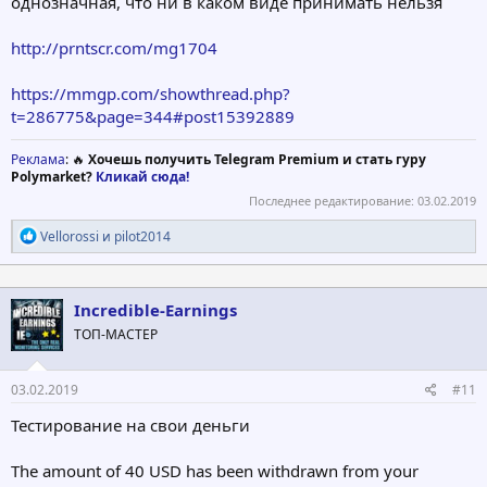
однозначная, что ни в каком виде принимать нельзя
http://prntscr.com/mg1704
https://mmgp.com/showthread.php?
t=286775&page=344#post15392889
Реклама
: 🔥
Хочешь получить Telegram Premium и стать гуру
Polymarket?
Кликай сюда!
Последнее редактирование:
03.02.2019
Р
Vellorossi
и
pilot2014
е
а
к
ц
Incredible-Earnings
и
ТОП-МАСТЕР
и
:
03.02.2019
#11
Тестирование на свои деньги
The amount of 40 USD has been withdrawn from your