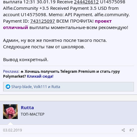
выплата 12:31 30.01.19 Receive
244426612
U14575098
Alfie.Community +3.5 Received Payment 3.5 USD from
account U14575098. Memo: API Payment. alfie.community.
Payment ID:
743125097
ВСЕМ ПРОФИТА!
проект
отличный
выплаты моментальные-всем рекомендую!
Админ, ну все же понятно после такого поста.
Следующие посты там от школяров.
Вывод конкретный.
Реклама
: 🔥
Хочешь получить Telegram Premium и стать гуру
Polymarket?
Кликай сюда!
Р
Sharp blade
,
Volk111
и
Rutta
е
а
к
ц
Rutta
и
ТОП-МАСТЕР
и
:
03.02.2019
#7