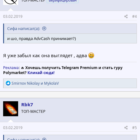
ТОП-МАСТЕР
Верифицирован
и
:
03.02.2019
#4
Сифа написал(а):
и шо, правда AdvCash принимает?)
Я уже забыл как она выглядет , адва
Реклама
: 🔥
Хочешь получить Telegram Premium и стать гуру
Polymarket?
Кликай сюда!
Р
Smirnov Nikolay
и
MykolaV
е
а
к
ц
Rbk7
и
ТОП-МАСТЕР
и
:
03.02.2019
#5
Сифа написал(а):