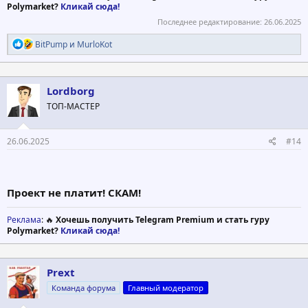
Polymarket?
Кликай сюда!
Последнее редактирование:
26.06.2025
Р
BitPump
и
MurloKot
е
а
к
ц
Lordborg
и
ТОП-МАСТЕР
и
:
26.06.2025
#14
Проект не платит! СКАМ!
Реклама
: 🔥
Хочешь получить Telegram Premium и стать гуру
Polymarket?
Кликай сюда!
Prext
Команда форума
Главный модератор