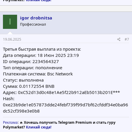
igor drobnitsa
I
Профессионал
19.06.2025
#7
Третья быстрая выплата из проекта:
Дата операции: 18 Июн 2025 23:19
ID операции: 2234564327
Тип операции: пополнение
Платежная система: Bsc Network
Статус: выполнена
Сумма: 0.01172554 BNB
Адрес: 0xC52d13d0c48e1Ae5f22b912aEb5013b201E***
Hash:
0xe23b9de1e057873dde24febf739f99d7bf62cfddf34e0ba96
dc52cf398e3e0b8
Реклама
: 🔥
Хочешь получить Telegram Premium и стать гуру
Polymarket?
Кликай сюда!