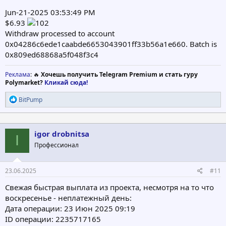
Jun-21-2025 03:53:49 PM
$6.93
Withdraw processed to account
0x04286c6ede1caabde6653043901ff33b56a1e660. Batch is
0x809ed68868a5f048f3c4
Реклама
: 🔥
Хочешь получить Telegram Premium и стать гуру
Polymarket?
Кликай сюда!
Р
BitPump
е
а
к
ц
igor drobnitsa
I
и
Профессионал
и
:
23.06.2025
#11
Свежая быстрая выплата из проекта, несмотря на то что
воскресенье - неплатежный день:
Дата операции: 23 Июн 2025 09:19
ID операции: 2235717165