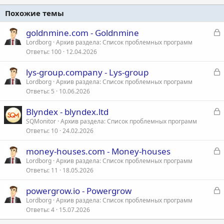
и
:
Похожие темы
З
goldnmine.com - Goldnmine
а
Lordborg
Архив раздела: Список проблемных программ
Ответы
100
12.04.2026
к
р
З
lys-group.company - Lys-group
а
Lordborg
Архив раздела: Список проблемных программ
т
Ответы
5
10.06.2026
к
а
р
З
Blyndex - blyndex.ltd
а
SQMonitor
Архив раздела: Список проблемных программ
т
Ответы
10
24.02.2026
к
а
р
З
money-houses.com - Money-houses
а
Lordborg
Архив раздела: Список проблемных программ
т
Ответы
11
18.05.2026
к
а
р
З
powergrow.io - Powergrow
а
Lordborg
Архив раздела: Список проблемных программ
т
Ответы
4
15.07.2026
к
а
р