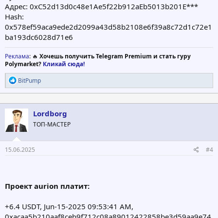
Адрес: 0xC52d13d0c48e1Ae5f22b912aEb5013b201E***
Hash:
0x578ef59aca9ede2d2099a43d58b2108e6f39a8c72d1c72e1
ba193dc6028d71e6
Реклама
: 🔥
Хочешь получить Telegram Premium и стать гуру
Polymarket?
Кликай сюда!
Р
BitPump
е
а
к
ц
Lordborg
и
ТОП-МАСТЕР
и
:
15.06.2025
#4
Проект aurion платит:
+6.4 USDT, Jun-15-2025 09:53:41 AM,
0xacaa5b210aaf8ceb9f712c08a89012422858be3d59aa9e74