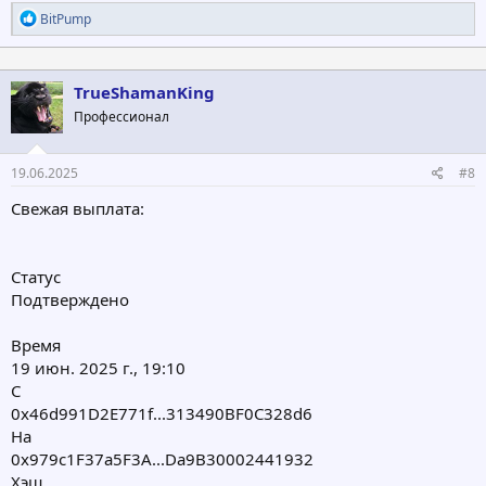
Р
BitPump
е
а
к
ц
TrueShamanKing
и
Профессионал
и
:
19.06.2025
#8
Свежая выплата:
Статус
Подтверждено
Время
19 июн. 2025 г., 19:10
С
0x46d991D2E771f...313490BF0C328d6
На
0x979c1F37a5F3A...Da9B30002441932
Хэш