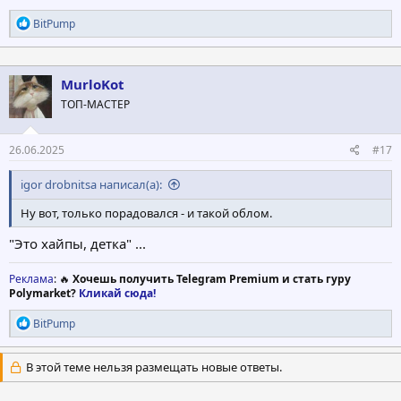
Р
BitPump
е
а
к
ц
MurloKot
и
ТОП-МАСТЕР
и
:
26.06.2025
#17
igor drobnitsa написал(а):
Ну вот, только порадовался - и такой облом.
"Это хайпы, детка" ...
Реклама
: 🔥
Хочешь получить Telegram Premium и стать гуру
Polymarket?
Кликай сюда!
Р
BitPump
е
а
к
В этой теме нельзя размещать новые ответы.
ц
и