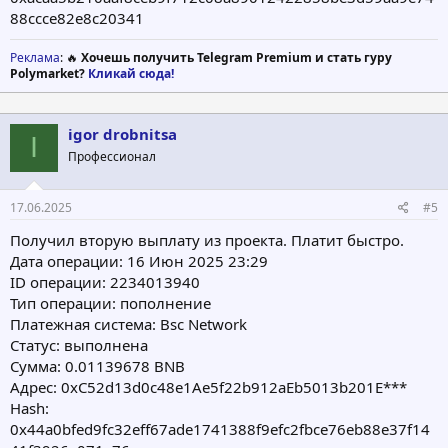
88ccce82e8c20341
Реклама
: 🔥
Хочешь получить Telegram Premium и стать гуру
Polymarket?
Кликай сюда!
igor drobnitsa
I
Профессионал
17.06.2025
#5
Получил вторую выплату из проекта. Платит быстро.
Дата операции: 16 Июн 2025 23:29
ID операции: 2234013940
Тип операции: пополнение
Платежная система: Bsc Network
Статус: выполнена
Сумма: 0.01139678 BNB
Адрес: 0xC52d13d0c48e1Ae5f22b912aEb5013b201E***
Hash:
0x44a0bfed9fc32eff67ade1741388f9efc2fbce76eb88e37f14