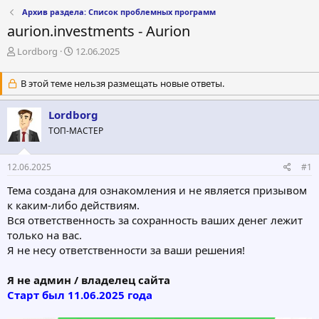
Архив раздела: Список проблемных программ
aurion.investments - Aurion
А
Д
Lordborg
12.06.2025
в
а
т
т
В этой теме нельзя размещать новые ответы.
о
а
р
н
Lordborg
т
а
е
ч
ТОП-МАСТЕР
м
а
ы
л
а
12.06.2025
#1
Тема создана для ознакомления и не является призывом
к каким-либо действиям.
Вся ответственность за сохранность ваших денег лежит
только на вас.
Я не несу ответственности за ваши решения!
Я не админ / владелец сайта
Старт был 11.06.2025 года