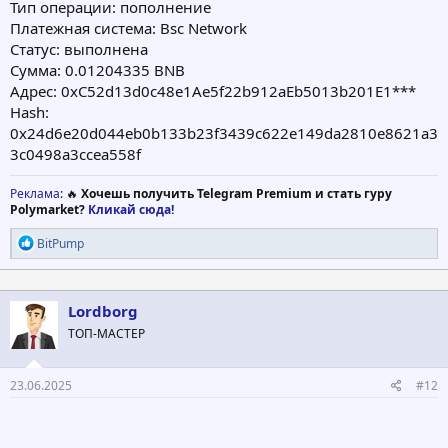
Тип операции: пополнение
Платежная система: Bsc Network
Статус: выполнена
Сумма: 0.01204335 BNB
Адрес: 0xC52d13d0c48e1Ae5f22b912aEb5013b201E1***
Hash:
0x24d6e20d044eb0b133b23f3439c622e149da2810e8621a3
3c0498a3ccea558f
Реклама
: 🔥
Хочешь получить Telegram Premium и стать гуру
Polymarket?
Кликай сюда!
Р
BitPump
е
а
к
ц
Lordborg
и
ТОП-МАСТЕР
и
:
23.06.2025
#12