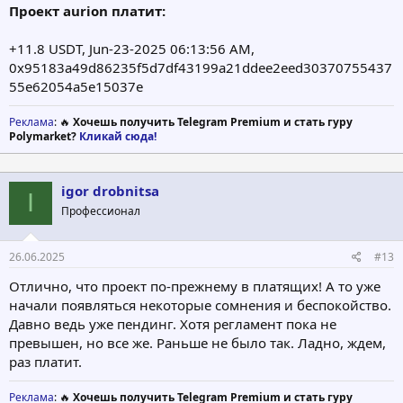
Проект aurion платит:
+11.8 USDT, Jun-23-2025 06:13:56 AM,
0x95183a49d86235f5d7df43199a21ddee2eed30370755437
55e62054a5e15037e
Реклама
: 🔥
Хочешь получить Telegram Premium и стать гуру
Polymarket?
Кликай сюда!
igor drobnitsa
I
Профессионал
26.06.2025
#13
Отлично, что проект по-прежнему в платящих! А то уже
начали появляться некоторые сомнения и беспокойство.
Давно ведь уже пендинг. Хотя регламент пока не
превышен, но все же. Раньше не было так. Ладно, ждем,
раз платит.
Реклама
: 🔥
Хочешь получить Telegram Premium и стать гуру