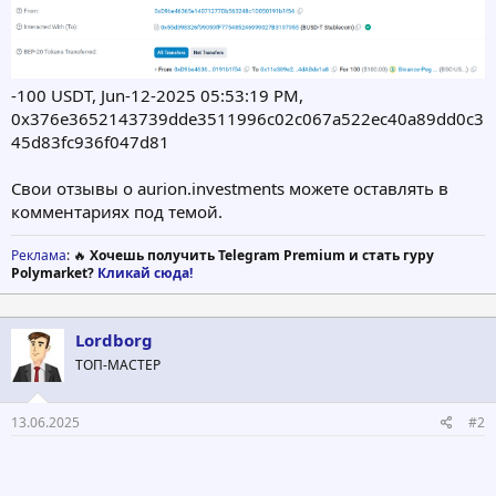
-100 USDT, Jun-12-2025 05:53:19 PM,
0x376e3652143739dde3511996c02c067a522ec40a89dd0c3
45d83fc936f047d81
Свои отзывы о aurion.investments можете оставлять в
комментариях под темой.
Реклама
: 🔥
Хочешь получить Telegram Premium и стать гуру
Polymarket?
Кликай сюда!
Lordborg
ТОП-МАСТЕР
13.06.2025
#2