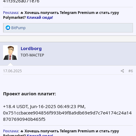
41f3926a071e76
Реклама
: 🔥
Хочешь получить Telegram Premium и стать гуру
Polymarket?
Кликай сюда!
Р
BitPump
е
а
к
ц
Lordborg
и
ТОП-МАСТЕР
и
:
17.06.2025
#6
Проект aurion платит:
+18.4 USDT, Jun-16-2025 06:49:23 PM,
0x751ccbacee904856f993b49f8a9db69e9d7c7e4174c24a14
8707690940b465f5
Реклама
: 🔥
Хочешь получить Telegram Premium и стать гуру
Polymarket?
Кликай сюда!