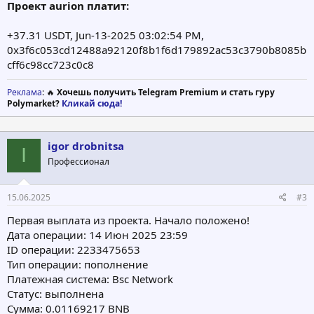
Проект aurion платит:
+37.31 USDT, Jun-13-2025 03:02:54 PM,
0x3f6c053cd12488a92120f8b1f6d179892ac53c3790b8085b
cff6c98cc723c0c8
Реклама
: 🔥
Хочешь получить Telegram Premium и стать гуру
Polymarket?
Кликай сюда!
igor drobnitsa
I
Профессионал
15.06.2025
#3
Первая выплата из проекта. Начало положено!
Дата операции: 14 Июн 2025 23:59
ID операции: 2233475653
Тип операции: пополнение
Платежная система: Bsc Network
Статус: выполнена
Сумма: 0.01169217 BNB