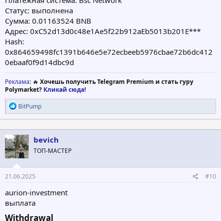
Платежная система: Bsc Network
Статус: выполнена
Сумма: 0.01163524 BNB
Адрес: 0xC52d13d0c48e1Ae5f22b912aEb5013b201E***
Hash:
0x864659498fc1391b646e5e72ecbeeb5976cbae72b6dc412
0ebaaf0f9d14dbc9d
Реклама
: 🔥
Хочешь получить Telegram Premium и стать гуру
Polymarket?
Кликай сюда!
Р
BitPump
е
а
к
ц
bevich
и
ТОП-МАСТЕР
и
:
21.06.2025
#10
aurion-investment
выплата
Withdrawal​