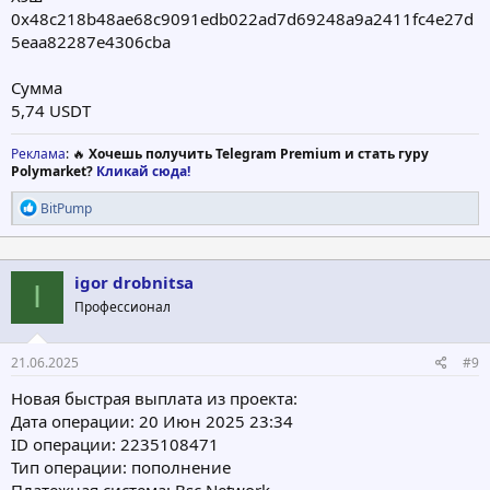
0x48c218b48ae68c9091edb022ad7d69248a9a2411fc4e27d
5eaa82287e4306cba
Сумма
5,74 USDT
Реклама
: 🔥
Хочешь получить Telegram Premium и стать гуру
Polymarket?
Кликай сюда!
Р
BitPump
е
а
к
ц
igor drobnitsa
I
и
Профессионал
и
:
21.06.2025
#9
Новая быстрая выплата из проекта:
Дата операции: 20 Июн 2025 23:34
ID операции: 2235108471
Тип операции: пополнение