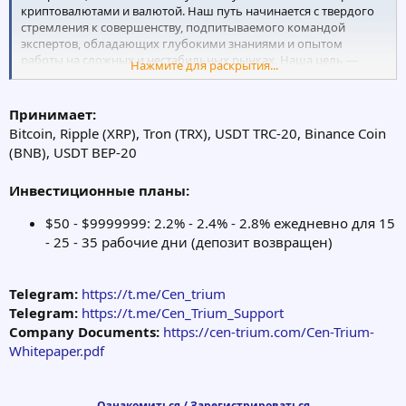
криптовалютами и валютой. Наш путь начинается с твердого
стремления к совершенству, подпитываемого командой
экспертов, обладающих глубокими знаниями и опытом
работы на сложных и нестабильных рынках. Наша цель —
Нажмите для раскрытия...
предоставить точные и целенаправленные торговые решения,
которые помогут вам достичь ваших финансовых целей.
Centrium — это больше, чем просто торговая платформа; мы
Принимает:
представляем инновации в мире криптовалют и торговли на
Bitcoin, Ripple (XRP), Tron (TRX), USDT TRC-20, Binance Coin
рынке Форекс. Присоединяйтесь к нам в этом захватывающем
(BNB), USDT BEP-20
путешествии, и вместе мы будем ориентироваться на
постоянно меняющихся финансовых рынках, делая ваш путь к
Инвестиционные планы:
финансовой свободе более ясным и достижимым, чем когда-
либо.
$50 - $9999999: 2.2% - 2.4% - 2.8% ежедневно для 15
- 25 - 35 рабочие дни (депозит возвращен)
Telegram:
https://t.me/Cen_trium
Telegram:
https://t.me/Cen_Trium_Support
Company Documents:
https://cen-trium.com/Cen-Trium-
Whitepaper.pdf
Ознакомиться / Зарегистрироваться