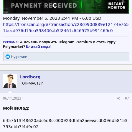
Monday, November 6, 2023 2:41 PM - 6.00 USD:
https://tronscan.org/#/transaction/c28c090d889e12174e765
1becd976d15ea398400ab5f8461c646575b991469c0
Реклама
: 🔥
Хочешь получить Telegram Premium и стать гуру
Polymarket?
Кликай сюда!
Р
Hyipowne
е
а
к
ц
Lordborg
и
ТОП-МАСТЕР
и
:
06.11.2023
#7
Мой вклад:
6457613f48620adc6d8cc000923df5fa2aeeeacdb096d58153
753dbb7f4d9e02