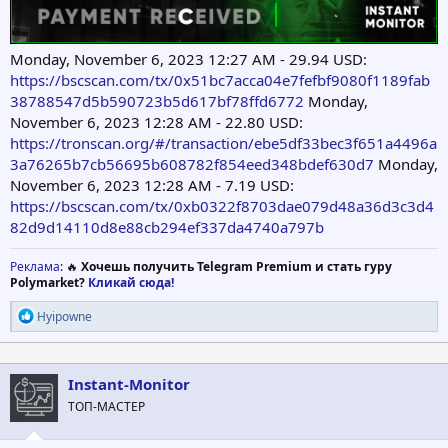
Monday, November 6, 2023 12:27 AM - 29.94 USD:
https://bscscan.com/tx/0x51bc7acca04e7fefbf9080f1189fab
38788547d5b590723b5d617bf78ffd6772
Monday,
November 6, 2023 12:28 AM - 22.80 USD:
https://tronscan.org/#/transaction/ebe5df33bec3f651a4496a
3a76265b7cb56695b608782f854eed348bdef630d7
Monday,
November 6, 2023 12:28 AM - 7.19 USD:
https://bscscan.com/tx/0xb0322f8703dae079d48a36d3c3d4
82d9d14110d8e88cb294ef337da4740a797b
Реклама
: 🔥
Хочешь получить Telegram Premium и стать гуру
Polymarket?
Кликай сюда!
Р
Hyipowne
е
а
к
ц
Instant-Monitor
и
ТОП-МАСТЕР
и
: