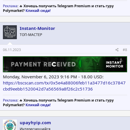
Реклама
: 🔥
Хочешь получить Telegram Premium и стать гуру
Polymarket?
Кликай сюда!
Instant-Monitor
ТОП-МАСТЕР
06.11.2023
#8
Monday, November 6, 2023 9:16 PM - 18.00 USD:
https://bscscan.com/tx/0x5e4a88006feb11a3477d16c37847
cbd9eebb1520042d7a56569a8f26c2c51736
Реклама
: 🔥
Хочешь получить Telegram Premium и стать гуру
Polymarket?
Кликай сюда!
upayhyip.com
Интересующийся