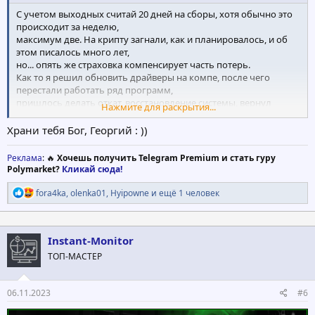
С учетом выходных считай 20 дней на сборы, хотя обычно это
происходит за неделю,
максимум две. На крипту загнали, как и планировалось, и об
этом писалось много лет,
но... опять же страховка компенсирует часть потерь.
Как то я решил обновить драйверы на компе, после чего
перестали работать ряд программ,
пришлось делать откат, восстановление системы, вернул
Нажмите для раскрытия...
прежнее состояние и счастлив,
на самом деле при своих, плюс потраченное время и нервы.
Храни тебя Бог, Георгий : ))
Можно вообще ничего не делать и оставаться при своих, а
избытки энергии
Реклама
: 🔥
Хочешь получить Telegram Premium и стать гуру
расходовать в тренажерке.
Polymarket?
Кликай сюда!
Р
fora4ka
,
olenka01
,
Hyipowne
и ещё 1 человек
е
а
к
ц
Instant-Monitor
и
ТОП-МАСТЕР
и
:
06.11.2023
#6