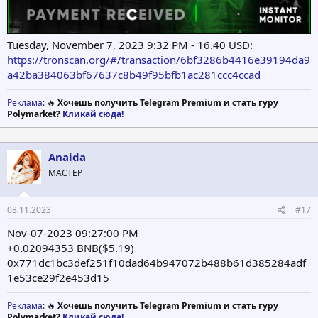
Tuesday, November 7, 2023 9:32 PM - 16.40 USD:
https://tronscan.org/#/transaction/6bf3286b4416e39194da9
a42ba384063bf67637c8b49f95bfb1ac281ccc4ccad
Реклама
: 🔥
Хочешь получить Telegram Premium и стать гуру
Polymarket?
Кликай сюда!
Anaida
МАСТЕР
08.11.2023
#17
Nov-07-2023 09:27:00 PM
+0
.
02094353 BNB($5.19)
0x771dc1bc3def251f10dad64b947072b488b61d385284adf
1e53ce29f2e453d15
Реклама
: 🔥
Хочешь получить Telegram Premium и стать гуру
Polymarket?
Кликай сюда!