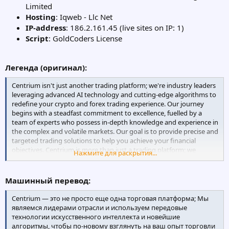
Limited
Hosting
: Iqweb - Llc Net
IP-address
: 186.2.161.45 (live sites on IP: 1)
Script
: GoldCoders License
Легенда (оригинал):
Centrium isn't just another trading platform; we're industry leaders
leveraging advanced AI technology and cutting-edge algorithms to
redefine your crypto and forex trading experience. Our journey
begins with a steadfast commitment to excellence, fuelled by a
team of experts who possess in-depth knowledge and experience in
the complex and volatile markets. Our goal is to provide precise and
targeted trading solutions to help you achieve your financial
objectives. Centrium is more than just a trading platform; we
Нажмите для раскрытия...
represent innovation in the crypto and forex trading world. Join us
on this exciting journey, and together, we'll navigate the ever-
changing financial markets, making your path to financial freedom
Машинный перевод:
clearer and more achievable than ever.
Centrium — это не просто еще одна торговая платформа; Мы
являемся лидерами отрасли и используем передовые
технологии искусственного интеллекта и новейшие
алгоритмы, чтобы по-новому взглянуть на ваш опыт торговли