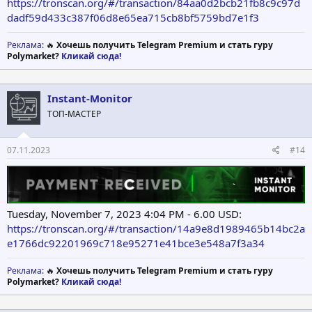
https://tronscan.org/#/transaction/84aa0d2bcb21fb8c9c97d
dadf59d433c387f06d8e65ea715cb8bf5759bd7e1f3
Реклама
: 🔥
Хочешь получить Telegram Premium и стать гуру
Polymarket?
Кликай сюда!
Instant-Monitor
ТОП-МАСТЕР
07.11.2023
#14
Tuesday, November 7, 2023 4:04 PM - 6.00 USD:
https://tronscan.org/#/transaction/14a9e8d1989465b14bc2a
e1766dc92201969c718e95271e41bce3e548a7f3a34
Реклама
: 🔥
Хочешь получить Telegram Premium и стать гуру
Polymarket?
Кликай сюда!