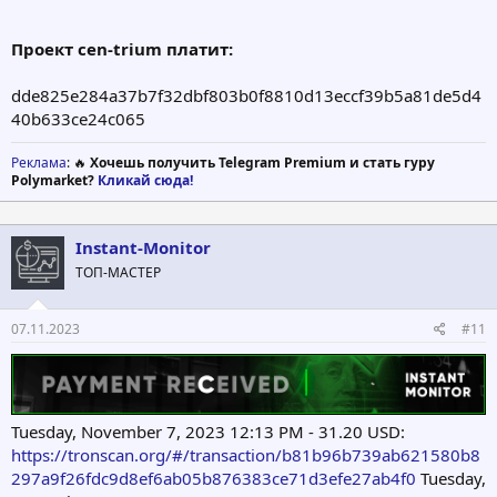
Проект cen-trium платит:
dde825e284a37b7f32dbf803b0f8810d13eccf39b5a81de5d4
40b633ce24c065
Реклама
: 🔥
Хочешь получить Telegram Premium и стать гуру
Polymarket?
Кликай сюда!
Instant-Monitor
ТОП-МАСТЕР
07.11.2023
#11
Tuesday, November 7, 2023 12:13 PM - 31.20 USD:
https://tronscan.org/#/transaction/b81b96b739ab621580b8
297a9f26fdc9d8ef6ab05b876383ce71d3efe27ab4f0
Tuesday,