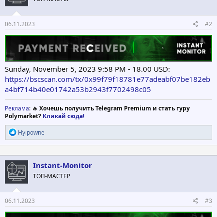
и
:
06.11.2023
#2
Sunday, November 5, 2023 9:58 PM - 18.00 USD:
https://bscscan.com/tx/0x99f79f18781e77adeabf07be182eb
a4bf714b40e01742a53b2943f7702498c05
Реклама
: 🔥
Хочешь получить Telegram Premium и стать гуру
Polymarket?
Кликай сюда!
Р
Hyipowne
е
а
к
ц
Instant-Monitor
и
ТОП-МАСТЕР
и
:
06.11.2023
#3