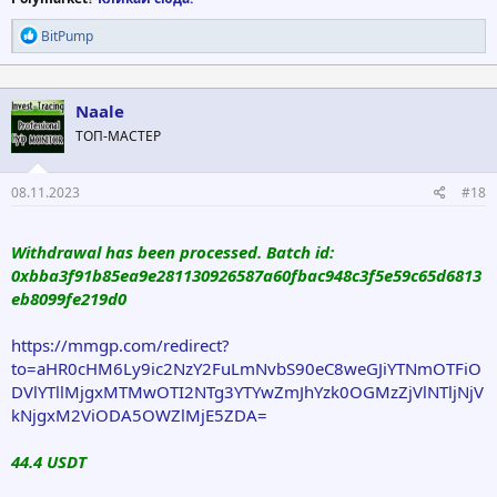
Р
BitPump
е
а
к
ц
Naale
и
ТОП-МАСТЕР
и
:
08.11.2023
#18
Withdrawal has been processed. Batch id:
0xbba3f91b85ea9e281130926587a60fbac948c3f5e59c65d6813
eb8099fe219d0
https://mmgp.com/redirect?
to=aHR0cHM6Ly9ic2NzY2FuLmNvbS90eC8weGJiYTNmOTFiO
DVlYTllMjgxMTMwOTI2NTg3YTYwZmJhYzk0OGMzZjVlNTljNjV
kNjgxM2ViODA5OWZlMjE5ZDA=
44.4 USDT