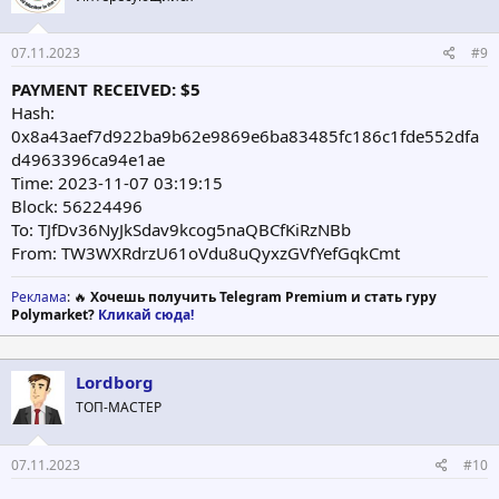
07.11.2023
#9
PAYMENT RECEIVED: $5
Hash:
0x8a43aef7d922ba9b62e9869e6ba83485fc186c1fde552dfa
d4963396ca94e1ae
Time: 2023-11-07 03:19:15
Block: 56224496
To: TJfDv36NyJkSdav9kcog5naQBCfKiRzNBb
From: TW3WXRdrzU61oVdu8uQyxzGVfYefGqkCmt
Реклама
: 🔥
Хочешь получить Telegram Premium и стать гуру
Polymarket?
Кликай сюда!
Lordborg
ТОП-МАСТЕР
07.11.2023
#10