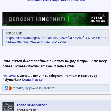
600.00 USD:
https://tronscan.org/#/transaction/b4526f4a9202b0f2437c06545e27
614be719a624a62feae636f64ed7fa19a5bf
Эта тема была создана с целью информации. Я не несу
ответственности за ваши решения!
Реклама
: 🔥
Хочешь получить Telegram Premium и стать гуру
Polymarket?
Кликай сюда!
Р
fora4ka
,
Hyipowne
и
Lordborg
е
а
к
ц
Instant-Monitor
и
ТОП-МАСТЕР