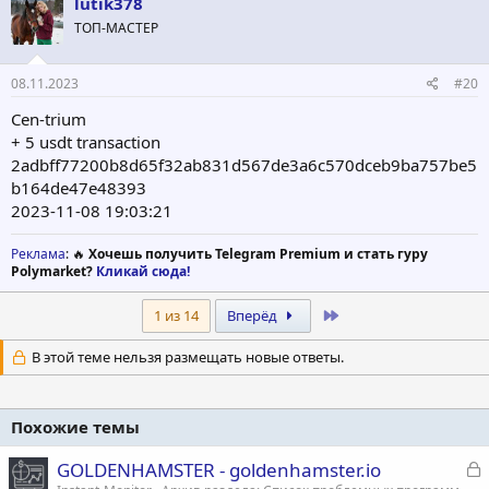
lutik378
ТОП-МАСТЕР
08.11.2023
#20
Cen-trium
+ 5 usdt transaction
2adbff77200b8d65f32ab831d567de3a6c570dceb9ba757be5
b164de47e48393
2023-11-08 19:03:21
Реклама
: 🔥
Хочешь получить Telegram Premium и стать гуру
Polymarket?
Кликай сюда!
Last
1 из 14
Вперёд
В этой теме нельзя размещать новые ответы.
Похожие темы
З
GOLDENHAMSTER - goldenhamster.io