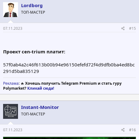
Lordborg
ТОП-МАСТЕР
07.11.2023
#15
Проект cen-trium платит:
57f0ab4a2c46f613b00b94e96150efefd72f4d9dfb0ba4ed8bc
291d5ba835129
Реклама
: 🔥
Хочешь получить Telegram Premium и стать гуру
Polymarket?
Кликай сюда!
Instant-Monitor
ТОП-МАСТЕР
07.11.2023
#16