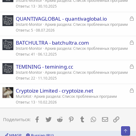
а
Instant-Monitor
Архив раздела: Список проблемных программ
Ответы
13
30.10.2025
к
р
З
QUANTIVAGLOBAL - quantivaglobal.io
а
Instant-Monitor
Архив раздела: Список проблемных программ
т
Ответы
5
08.07.2026
к
а
р
З
BATCHULTRA - batchultra.com
а
Instant-Monitor
Архив раздела: Список проблемных программ
т
Ответы
41
06.12.2025
к
а
р
З
TEMINING - temining.cc
а
Instant-Monitor
Архив раздела: Список проблемных программ
т
Ответы
22
11.10.2025
к
а
р
З
Cryptoize Limited - cryptoize.net
а
MurloKot
Архив раздела: Список проблемных программ
т
Ответы
13
10.02.2026
к
а
р
Facebook
Twitter
Reddit
Pinterest
Tumblr
WhatsApp
Электронна
Ссылка
Поделиться:
т
а
Свер
MMGP
Russian (RU)