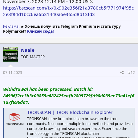
November 7, 2023 12:14 PM - 12.00 USD:
https://bscscan.com/tx/0x902e356f21a3780cb5f771974f95c
2e3f84d1bcc6ea6b31440a6e365d8d13fd3
Реклама
: 🔥
Хочешь получить Telegram Premium и стать гуру
Polymarket?
Кликай сюда!
Naale
ТОП-МАСТЕР
07.11.2023
#12
Withdrawal has been processed. Batch id:
84996f2cc3b3c09859e682425eafb2809729fd90d039ee73e41ef6
1a7f696da1.
TRONSCAN | TRON BlockChain Explorer
TRONSCAN is the first blockchain browser in the tron
community. It supports multiple login methods and provides a
complete browsing and search experience. Experience the
tron-ecology in the TRONSCAN blockchain