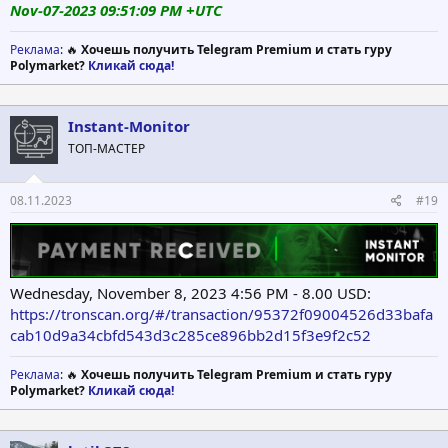
Nov-07-2023 09:51:09 PM +UTC
Реклама
: 🔥
Хочешь получить Telegram Premium и стать гуру
Polymarket?
Кликай сюда!
Instant-Monitor
ТОП-МАСТЕР
08.11.2023
#19
Wednesday, November 8, 2023 4:56 PM - 8.00 USD:
https://tronscan.org/#/transaction/95372f09004526d33bafa
cab10d9a34cbfd543d3c285ce896bb2d15f3e9f2c52
Реклама
: 🔥
Хочешь получить Telegram Premium и стать гуру
Polymarket?
Кликай сюда!