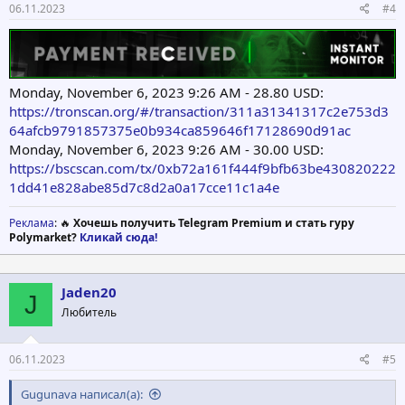
06.11.2023
#4
Monday, November 6, 2023 9:26 AM - 28.80 USD:
https://tronscan.org/#/transaction/311a31341317c2e753d3
64afcb9791857375e0b934ca859646f17128690d91ac
Monday, November 6, 2023 9:26 AM - 30.00 USD:
https://bscscan.com/tx/0xb72a161f444f9bfb63be430820222
1dd41e828abe85d7c8d2a0a17cce11c1a4e
Реклама
: 🔥
Хочешь получить Telegram Premium и стать гуру
Polymarket?
Кликай сюда!
Jaden20
J
Любитель
06.11.2023
#5
Gugunava написал(а):