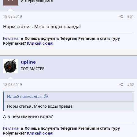
Интересующийся
т
а
е
ч
м
а
18.08.2019
#61
ы
л
а
Норм статья . Много воды правда!
Реклама
: 🔥
Хочешь получить Telegram Premium и стать гуру
Polymarket?
Кликай сюда!
upline
ТОП-МАСТЕР
18.08.2019
#62
Илья8 написал(а):
Норм статья . Много воды правда!
А в чём именно вода?
Реклама
: 🔥
Хочешь получить Telegram Premium и стать гуру
Polymarket?
Кликай сюда!