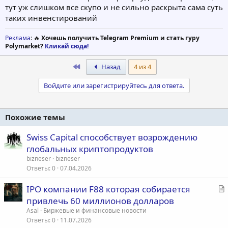
тут уж слишком все скупо и не сильно раскрыта сама суть
таких инвенстирований
Реклама
: 🔥
Хочешь получить Telegram Premium и стать гуру
Polymarket?
Кликай сюда!
First
Назад
4 из 4
Войдите или зарегистрируйтесь для ответа.
Похожие темы
Swiss Capital способствует возрождению
глобальных криптопродуктов
bizneser
bizneser
Ответы
0
07.04.2026
С
IPO компании F88 которая собирается
т
привлечь 60 миллионов долларов
а
Asal
Биржевые и финансовые новости
т
Ответы
0
11.07.2026