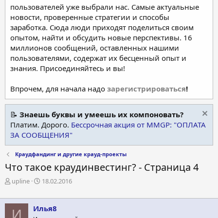
пользователей уже выбрали нас. Самые актуальные
новости, проверенные стратегии и способы
заработка. Сюда люди приходят поделиться своим
опытом, найти и обсудить новые перспективы. 16
миллионов сообщений, оставленных нашими
пользователями, содержат их бесценный опыт и
знания. Присоединяйтесь и вы!
Впрочем, для начала надо
зарегистрироваться
!
📝
Знаешь буквы и умеешь их компоновать?
Платим. Дорого.
Бессрочная акция от MMGP: "ОПЛАТА
ЗА СООБЩЕНИЯ"
Краудфандинг и другие крауд-проекты
Что такое краудинвестинг? - Страница 4
А
Д
upline
18.02.2016
в
а
т
т
о
а
Илья8
И
р
н