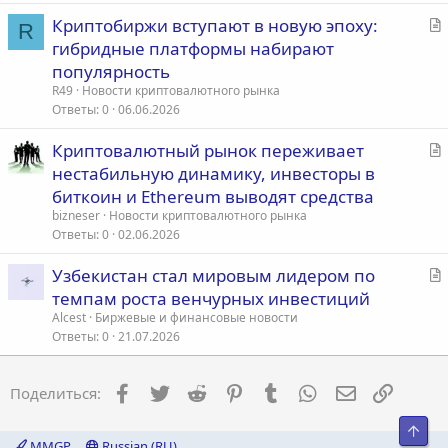
ь
С
Криптобиржи вступают в новую эпоху:
я
R
т
гибридные платформы набирают
а
популярность
т
R49
Новости криптовалютного рынка
ь
Ответы
0
06.06.2026
я
С
Криптовалютный рынок переживает
т
нестабильную динамику, инвесторы в
а
биткоин и Ethereum выводят средства
т
bizneser
Новости криптовалютного рынка
ь
Ответы
0
02.06.2026
я
С
Узбекистан стал мировым лидером по
т
темпам роста венчурных инвестиций
а
Alcest
Биржевые и финансовые новости
т
Ответы
0
21.07.2026
ь
я
Facebook
Twitter
Reddit
Pinterest
Tumblr
WhatsApp
Электронна
Ссылка
Поделиться:
Свер
MMGP
Russian (RU)