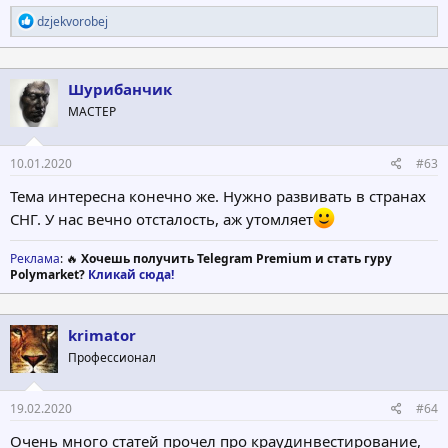
Р
dzjekvorobej
е
а
к
ц
Шурибанчик
и
МАСТЕР
и
:
10.01.2020
#63
Тема интересна конечно же. Нужно развивать в странах
СНГ. У нас вечно отсталость, аж утомляет
Реклама
: 🔥
Хочешь получить Telegram Premium и стать гуру
Polymarket?
Кликай сюда!
krimator
Профессионал
19.02.2020
#64
Очень много статей прочел про краудинвестирование,