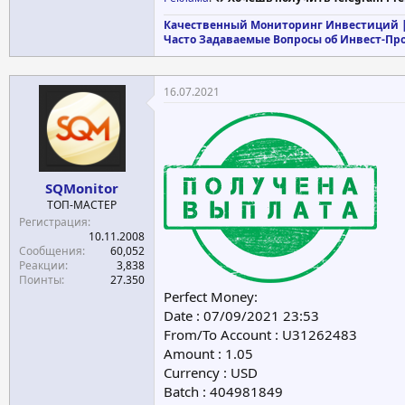
Качественный Мониторинг Инвестиций |
Часто Задаваемые Вопросы об Инвест-Пр
16.07.2021
SQMonitor
ТОП-МАСТЕР
Регистрация
10.11.2008
Сообщения
60,052
Реакции
3,838
Поинты
27.350
Perfect Money:
Date : 07/09/2021 23:53
From/To Account : U31262483
Amount : 1.05
Currency : USD
Batch : 404981849