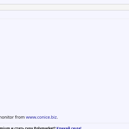
monitor from
www.conice.biz
.
mium и стать гуру Polymarket?
Кликай сюда!