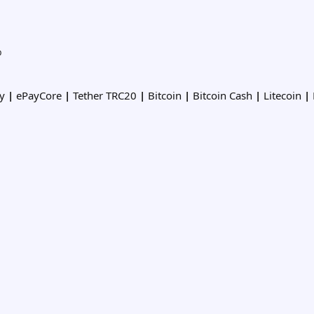
%
ey
|
ePayCore
|
Tether TRC20
|
Bitcoin
|
Bitcoin Cash
|
Litecoin
|