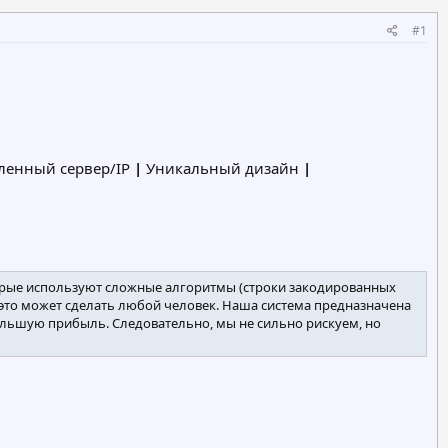
#1
енный сервер/IP
|
Уникальный дизайн
|
орые используют сложные алгоритмы (строки закодированных
это может сделать любой человек. Наша система предназначена
льшую прибыль. Следовательно, мы не сильно рискуем, но