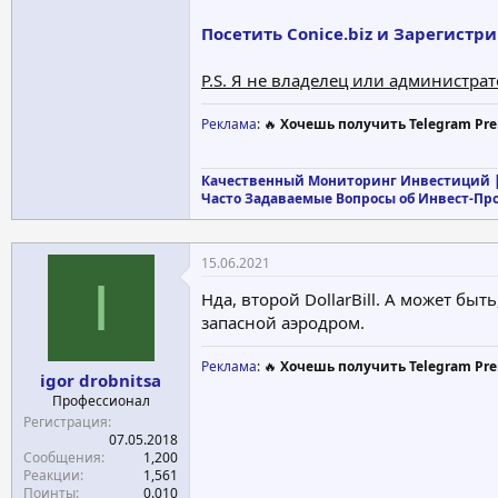
Посетить Conice.biz и Зарегистр
P.S. Я не владелец или администра
Реклама
: 🔥
Хочешь получить Telegram Pre
Качественный Мониторинг Инвестиций |
Часто Задаваемые Вопросы об Инвест-Пр
15.06.2021
I
Нда, второй DollarBill. А может бы
запасной аэродром.
Реклама
: 🔥
Хочешь получить Telegram Pre
igor drobnitsa
Профессионал
Регистрация
07.05.2018
Сообщения
1,200
Реакции
1,561
Поинты
0.010