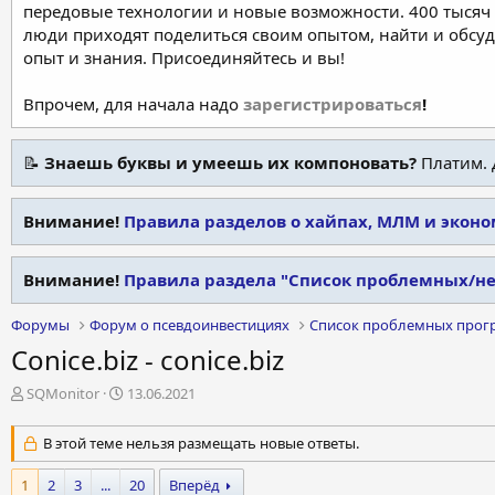
передовые технологии и новые возможности. 400 тысяч 
люди приходят поделиться своим опытом, найти и обсу
опыт и знания. Присоединяйтесь и вы!
Впрочем, для начала надо
зарегистрироваться
!
📝
Знаешь буквы и умеешь их компоновать?
Платим. 
Внимание!
Правила разделов о хайпах, МЛМ и экон
Внимание!
Правила раздела "Список проблемных/н
Форумы
Форум о псевдоинвестициях
Список проблемных прог
Conice.biz - conice.biz
А
Д
SQMonitor
13.06.2021
в
а
т
т
В этой теме нельзя размещать новые ответы.
о
а
р
н
1
2
3
...
20
Вперёд
т
а