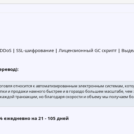
 DDoS
|
SSL-шифрование
|
Лицензионный GC скрипт
|
Выдел
ревод):
рговля относится к автоматизированным электронным системам, кот
пки и продажи намного быстрее и в гораздо большем масштабе, чем 
каждой транзакции, но благодаря скорости и объему мы получаем бо
7% ежедневно на 21 - 105 дней