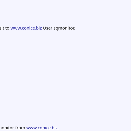
it to
www.conice.biz
User sqmonitor.
monitor from
www.conice.biz
.