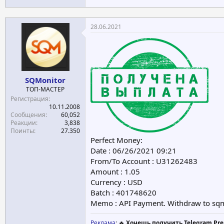
28.06.2021
SQMonitor
ТОП-МАСТЕР
Регистрация
10.11.2008
Сообщения
60,052
Реакции
3,838
Поинты
27.350
Perfect Money:
Date : 06/26/2021 09:21
From/To Account : U31262483
Amount : 1.05
Currency : USD
Batch : 401748620
Memo : API Payment. Withdraw to sq
Реклама
: 🔥
Хочешь получить Telegram Pre