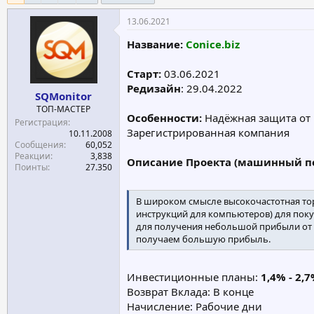
е
ч
13.06.2021
м
а
ы
л
Название:
Conice.biz
а
Старт:
03.06.2021
Редизайн
: 29.04.2022
SQMonitor
ТОП-МАСТЕР
Особенности:
Надёжная защита от
Регистрация
Зарегистрированная компания
10.11.2008
Сообщения
60,052
Реакции
3,838
Описание Проекта (машинный пе
Поинты
27.350
В широком смысле высокочастотная то
инструкций для компьютеров) для поку
для получения небольшой прибыли от 
получаем большую прибыль.
Инвестиционные планы:
1,4% - 2,
Возврат Вклада: В конце
Начисление: Рабочие дни