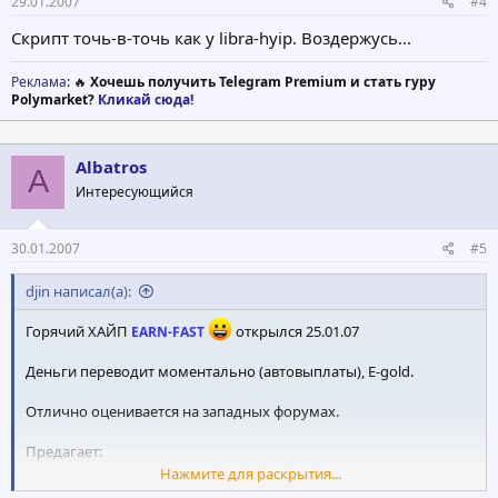
29.01.2007
#4
Скрипт точь-в-точь как у libra-hyip. Воздержусь...
Реклама
: 🔥
Хочешь получить Telegram Premium и стать гуру
Polymarket?
Кликай сюда!
Albatros
A
Интересующийся
30.01.2007
#5
djin написал(а):
Горячий ХАЙП
открылся 25.01.07
EARN-FAST
Деньги переводит моментально (автовыплаты), E-gold.
Отлично оценивается на западных форумах.
Предагает:
Нажмите для раскрытия...
0.85% - 1% secondly for 120 seconds,