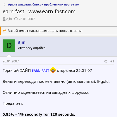
Архив раздела: Список проблемных программ
earn-fast - www.earn-fast.com
А
Д
djin
26.01.2007
в
а
т
т
В этой теме нельзя размещать новые ответы.
о
а
р
н
djin
т
а
D
е
ч
Интересующийся
м
а
ы
л
а
26.01.2007
#1
Горячий ХАЙП
открылся 25.01.07
EARN-FAST
Деньги переводит моментально (автовыплаты), E-gold.
Отлично оценивается на западных форумах.
Предагает:
0.85% - 1% secondly for 120 seconds,