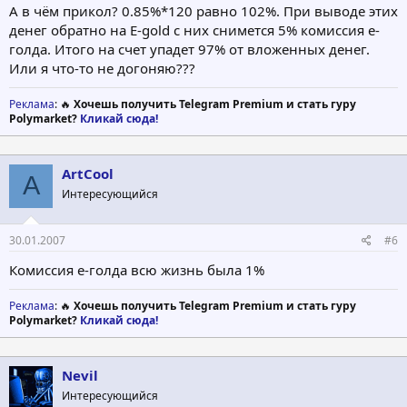
А в чём прикол? 0.85%*120 равно 102%. При выводе этих
0.85% - 1% minutely for 120 minutes,
2.5% - 10% each hour for 48 hours.
денег обратно на E-gold c них снимется 5% комиссия е-
голда. Итого на счет упадет 97% от вложенных денег.
Minimum deposit: $1
Или я что-то не догоняю???
Maximum deposit: $10000
Referral bonus: 4%-8%
Реклама
: 🔥
Хочешь получить Telegram Premium и стать гуру
Polymarket?
Кликай сюда!
Вложился на 5 баков - деньги вывел через 2 минуты
Вступайте
ЗДЕСЬ
ArtCool
A
Интересующийся
30.01.2007
#6
Комиссия е-голда всю жизнь была 1%
Реклама
: 🔥
Хочешь получить Telegram Premium и стать гуру
Polymarket?
Кликай сюда!
Nevil
Интересующийся