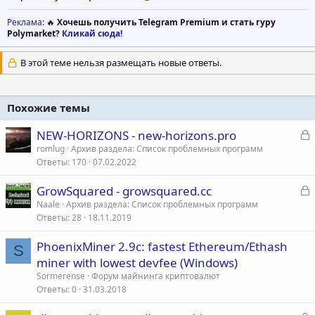
Реклама
: 🔥
Хочешь получить Telegram Premium и стать гуру
Polymarket?
Кликай сюда!
В этой теме нельзя размещать новые ответы.
Похожие темы
З
NEW-HORIZONS - new-horizons.pro
а
romlug
Архив раздела: Список проблемных программ
Ответы
170
07.02.2022
к
р
З
GrowSquared - growsquared.cc
а
Naale
Архив раздела: Список проблемных программ
т
Ответы
28
18.11.2019
к
а
р
PhoenixMiner 2.9c: fastest Ethereum/Ethash
S
miner with lowest devfee (Windows)
т
Sormerense
Форум майнинга криптовалют
а
Ответы
0
31.03.2018