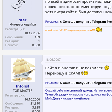
по всей видимости проект нас покин
проект никак не комментирует недо
хотя вчера сайт и был доступен нек
ster
Реклама
: 🔥
Хочешь получить Telegram Pre
Интересующийся
Регистрация
новый спон INEURO - мультисерфинг за WME
18.12.2006
Сообщения
159
Реакции
1
Поинты
0.000
18.06.2007
Сайт в июне так и не появился!
Переношу в СКАМ!
Реклама
: 🔥
Хочешь получить Telegram Pre
Infolist
Создай себе
пассивный доход
. Начни всег
ТОП-МАСТЕР
Тема обсуждения
пассивного дохода на фо
Регистрация
Мой
Дневник манимейкера
16.10.2006
Сообщения
21,910
Реакции
3,928
Поинты
0.000