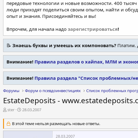
передовые технологии и новые возможности. 400 тысяч 
люди приходят поделиться своим опытом, найти и обсу
опыт и знания. Присоединяйтесь и вы!
Впрочем, для начала надо
зарегистрироваться
!
📝
Знаешь буквы и умеешь их компоновать?
Платим. 
Внимание!
Правила разделов о хайпах, МЛМ и экон
Внимание!
Правила раздела "Список проблемных/н
Форумы
Форум о псевдоинвестициях
Список проблемных прог
EstateDeposits - www.estatedeposits
А
Д
ster
28.03.2007
в
а
т
т
В этой теме нельзя размещать новые ответы.
о
а
р
н
28.03.2007
т
а