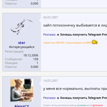
Поинты
0.000
04.05.2007
хайп потихонечку выбивается в ли
Реклама
: 🔥
Хочешь получить Telegram Pre
ster
новый спон INEURO - мультисерфинг за WME
Интересующийся
Регистрация
18.12.2006
Сообщения
159
Реакции
1
Поинты
0.000
14.05.2007
у меня все нормально, выплаты при
Реклама
: 🔥
Хочешь получить Telegram Pre
AlexaCY
To learn of my personal investing
successes
and
nightmares
-