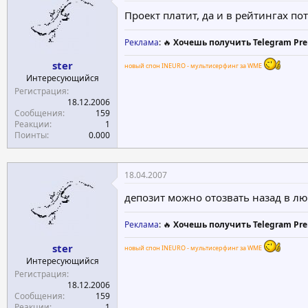
Проект платит, да и в рейтингах по
Реклама
: 🔥
Хочешь получить Telegram Pre
ster
новый спон INEURO - мультисерфинг за WME
Интересующийся
Регистрация
18.12.2006
Сообщения
159
Реакции
1
Поинты
0.000
18.04.2007
депозит можно отозвать назад в л
Реклама
: 🔥
Хочешь получить Telegram Pre
ster
новый спон INEURO - мультисерфинг за WME
Интересующийся
Регистрация
18.12.2006
Сообщения
159
Реакции
1