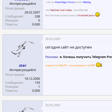
- visit my
Home Page
,
Forum
and/or
Weblog
Интересующийся
Регистрация
Visit
TalkGold Cash Folder
- Get FREE $$$
28.02.2007
No-Download e-Gold Games at
FirstGoldCasino
Сообщения
338
Реакции
0
Поинты
0.000
26.05.2007
сегодня сайт не доступен
Реклама
: 🔥
Хочешь получить Telegram Pre
ster
новый спон INEURO - мультисерфинг за WME
Интересующийся
Регистрация
18.12.2006
Сообщения
159
Реакции
1
Поинты
0.000
29.05.2007