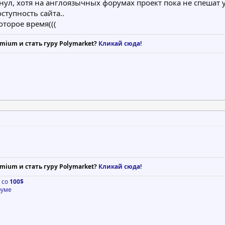
ул, хотя на англоязычных форумах проект пока не спешат уб
ступность сайта..
оторое время(((
mium и стать гуру Polymarket?
Кликай сюда!
mium и стать гуру Polymarket?
Кликай сюда!
о со
100$
руме