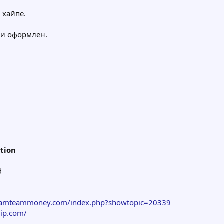
 хайпе.
 и оформлен.
ation
d
eamteammoney.com/index.php?showtopic=20339
yip.com/