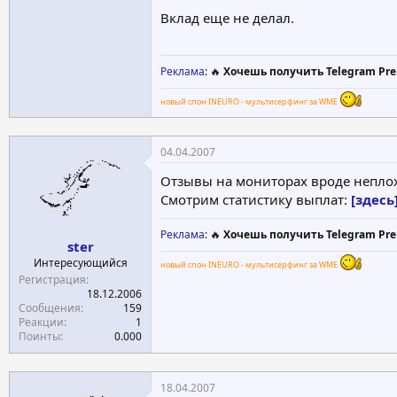
Вклад еще не делал.
Реклама
: 🔥
Хочешь получить Telegram Pre
новый спон INEURO - мультисерфинг за WME
04.04.2007
Отзывы на мониторах вроде неплохи
Смотрим статистику выплат:
[здесь
Реклама
: 🔥
Хочешь получить Telegram Pre
ster
Интересующийся
новый спон INEURO - мультисерфинг за WME
Регистрация
18.12.2006
Сообщения
159
Реакции
1
Поинты
0.000
18.04.2007