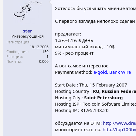
е
ч
Хотелось бы услышать мнение этом
м
а
ы
л
С первого взгляда неполохо сделан
а
ster
предлагает:
Интересующийся
1.3%-4.1% в день
Регистрация
минимальный вклад - 10$
18.12.2006
Сообщения
159
9% - реф процент
Реакции
1
Поинты
0.000
А вот самое интересное:
Payment Method:
e-gold, Bank Wire
Start Date : Thu, 15 February 2007
Hosting Country :
RU, Russian Feder
Hosting City :
Saint Petersburg
Hosting ISP : Too coin Software Limite
Hosting IP : 81.95.148.20
обсуждается на DTM:
http://www.dr
мониторинг есть на:
http://top100h