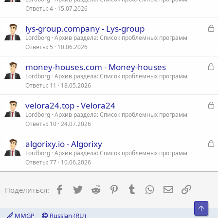
Ответы
4
15.07.2026
к
р
З
lys-group.company - Lys-group
а
Lordborg
Архив раздела: Список проблемных программ
т
Ответы
5
10.06.2026
к
а
р
З
money-houses.com - Money-houses
а
Lordborg
Архив раздела: Список проблемных программ
т
Ответы
11
18.05.2026
к
а
р
З
velora24.top - Velora24
а
Lordborg
Архив раздела: Список проблемных программ
т
Ответы
10
24.07.2026
к
а
р
З
algorixy.io - Algorixy
а
Lordborg
Архив раздела: Список проблемных программ
т
Ответы
77
10.06.2026
к
а
р
Facebook
Twitter
Reddit
Pinterest
Tumblr
WhatsApp
Электронна
Ссылка
Поделиться:
т
а
Свер
MMGP
Russian (RU)