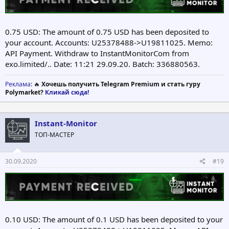
0.75 USD: The amount of 0.75 USD has been deposited to
your account. Accounts: U25378488->U19811025. Memo:
API Payment. Withdraw to InstantMonitorCom from
exo.limited/.. Date: 11:21 29.09.20. Batch: 336880563.
Реклама
: 🔥
Хочешь получить Telegram Premium и стать гуру
Polymarket?
Кликай сюда!
Instant-Monitor
ТОП-МАСТЕР
30.09.2020
#19
0.10 USD: The amount of 0.1 USD has been deposited to your