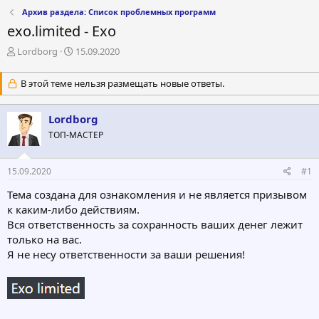
Архив раздела: Список проблемных программ
exo.limited - Exo
А
Д
Lordborg
15.09.2020
в
а
т
т
В этой теме нельзя размещать новые ответы.
о
а
р
н
т
а
Lordborg
е
ч
ТОП-МАСТЕР
м
а
ы
л
а
15.09.2020
#1
Тема создана для ознакомления и не является призывом
к каким-либо действиям.
Вся ответственность за сохранность ваших денег лежит
только на вас.
Я не несу ответственности за ваши решения!