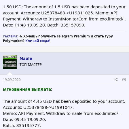
1.50 USD: The amount of 1.5 USD has been deposited to your
account. Accounts: U25378488->U19811025. Memo: API
Payment. Withdraw to InstantMonitorCom from exo.limited/..
Date: 11:48 19.09.20. Batch: 335157090.
Реклама
: 🔥
Хочешь получить Telegram Premium и стать гуру
Polymarket?
Кликай сюда!
Naale
ТОП-МАСТЕР
19.09.2020
#9
мгновенная выплата
:
The amount of 4.45 USD has been deposited to your account.
Accounts: U25378488->U1991047.
Memo: API Payment. Withdraw to naale from exo.limited/..
Date: 09:45 19.09.20.
Batch: 335135777.