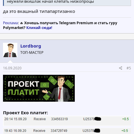
неужели вкишлак начал клепать низкопроцы
да это вкашный типапартизанко
Реклама
: 🔥
Хочешь получить Telegram Premium и стать гуру
Polymarket?
Кликай сюда!
Lordborg
ТОП-МАСТЕР
16.09.2020
#5
Проект Exo платит: