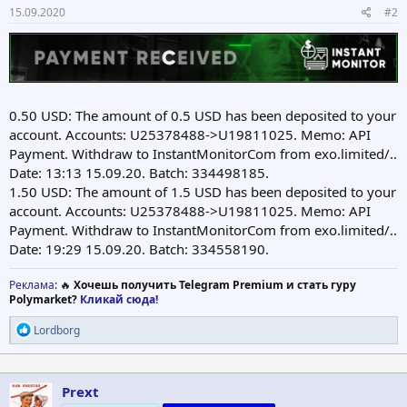
15.09.2020
#2
0.50 USD: The amount of 0.5 USD has been deposited to your
account. Accounts: U25378488->U19811025. Memo: API
Payment. Withdraw to InstantMonitorCom from exo.limited/..
Date: 13:13 15.09.20. Batch: 334498185.
1.50 USD: The amount of 1.5 USD has been deposited to your
account. Accounts: U25378488->U19811025. Memo: API
Payment. Withdraw to InstantMonitorCom from exo.limited/..
Date: 19:29 15.09.20. Batch: 334558190.
Реклама
: 🔥
Хочешь получить Telegram Premium и стать гуру
Polymarket?
Кликай сюда!
Р
Lordborg
е
а
к
ц
Prext
и