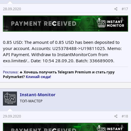
28.09.2020
#17
0.85 USD: The amount of 0.85 USD has been deposited to
your account. Accounts: U25378488->U19811025. Memo:
API Payment. Withdraw to InstantMonitorCom from
exo.limited/.. Date: 10:54 28.09.20. Batch: 336689009.
Реклама
: 🔥
Хочешь получить Telegram Premium и стать гуру
Polymarket?
Кликай сюда!
Instant-Monitor
ТОП-МАСТЕР
29.09.2020
#18