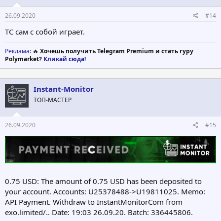
26.09.2020
#14
ТС сам с собой играет.
Реклама
: 🔥
Хочешь получить Telegram Premium и стать гуру
Polymarket?
Кликай сюда!
Instant-Monitor
ТОП-МАСТЕР
26.09.2020
#15
0.75 USD: The amount of 0.75 USD has been deposited to
your account. Accounts: U25378488->U19811025. Memo:
API Payment. Withdraw to InstantMonitorCom from
exo.limited/.. Date: 19:03 26.09.20. Batch: 336445806.