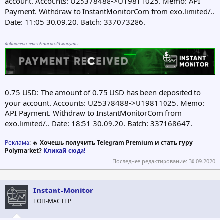
account. Accounts: U25378488->U19811025. Memo: API
Payment. Withdraw to InstantMonitorCom from exo.limited/..
Date: 11:05 30.09.20. Batch: 337073286.
добавлено через 6 часов 23 минуты
0.75 USD: The amount of 0.75 USD has been deposited to
your account. Accounts: U25378488->U19811025. Memo:
API Payment. Withdraw to InstantMonitorCom from
exo.limited/.. Date: 18:51 30.09.20. Batch: 337168647.
Реклама
: 🔥
Хочешь получить Telegram Premium и стать гуру
Polymarket?
Кликай сюда!
Последнее редактирование:
30.09.2020
Instant-Monitor
ТОП-МАСТЕР