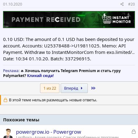
01.10.2020
#20
0.10 USD: The amount of 0.1 USD has been deposited to your
account. Accounts: U25378488->U19811025. Memo: API
Payment. Withdraw to InstantMonitorCom from exo.limited/..
Date: 10:34 01.10.20. Batch: 337296915.
Реклама
: 🔥
Хочешь получить Telegram Premium и стать гуру
Polymarket?
Кликай сюда!
Last
1 из 22
Вперёд
В этой теме нельзя размещать новые ответы.
Похожие темы
З
powergrow.io - Powergrow
а
Lordborg
Архив раздела: Список проблемных программ