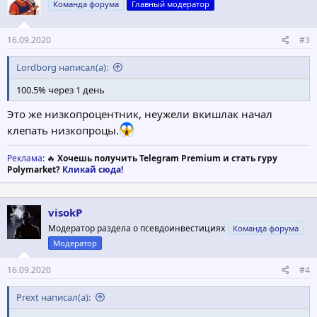
Команда форума
Главный модератор
и
:
16.09.2020
#3
Lordborg написал(а):
100.5% через 1 день
Это же низкопроцентник, неужели вкишлак начал
клепать низкопроцы.
Реклама
: 🔥
Хочешь получить Telegram Premium и стать гуру
Polymarket?
Кликай сюда!
visokP
Модератор раздела о псевдоинвестициях
Команда форума
Модератор
16.09.2020
#4
Prext написал(а):