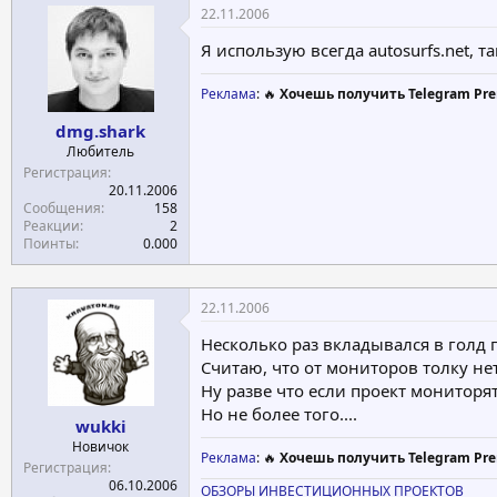
22.11.2006
Я использую всегда autosurfs.net, 
Реклама
: 🔥
Хочешь получить Telegram Pre
dmg.shark
Любитель
Регистрация
20.11.2006
Сообщения
158
Реакции
2
Поинты
0.000
22.11.2006
Несколько раз вкладывался в голд
Считаю, что от мониторов толку нет..
Ну разве что если проект мониторя
Но не более того....
wukki
Новичок
Реклама
: 🔥
Хочешь получить Telegram Pre
Регистрация
06.10.2006
ОБЗОРЫ ИНВЕСТИЦИОННЫХ ПРОЕКТОВ