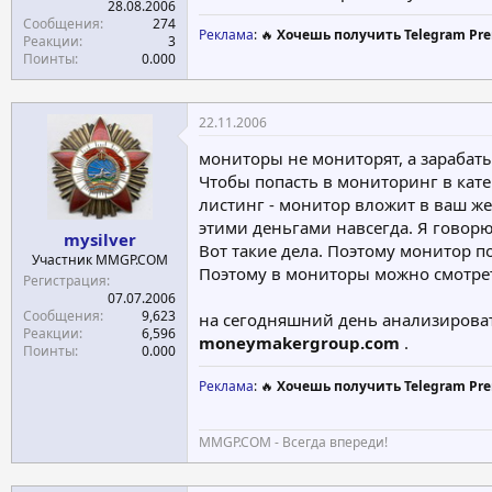
28.08.2006
Сообщения
274
Реклама
: 🔥
Хочешь получить Telegram Pre
Реакции
3
Поинты
0.000
22.11.2006
мониторы не мониторят, а зарабаты
Чтобы попасть в мониторинг в катег
листинг - монитор вложит в ваш же 
этими деньгами навсегда. Я говор
mysilver
Вот такие дела. Поэтому монитор п
Участник MMGP.COM
Поэтому в мониторы можно смотреть
Регистрация
07.07.2006
Сообщения
9,623
на сегодняшний день анализирова
Реакции
6,596
moneymakergroup.com
.
Поинты
0.000
Реклама
: 🔥
Хочешь получить Telegram Pre
MMGP.COM - Всегда впереди!