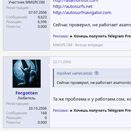
Участник MMGP.COM
http://autosurfs.net
Регистрация
http://autosurfnavigator.com
07.07.2006
Сообщения
9,623
Реакции
6,596
Сейчас проверил, не работает asamon
Поинты
0.000
Реклама
: 🔥
Хочешь получить Telegram Pre
MMGP.COM - Всегда впереди!
22.11.2006
mysilver написал(а):
Сейчас проверил, не работает asamonitor
Forgotten
Любитель
Та же проблема и у работаем.сом, х
Регистрация
20.10.2006
Реклама
: 🔥
Хочешь получить Telegram Pre
Сообщения
168
Реакции
0
Поинты
0.000