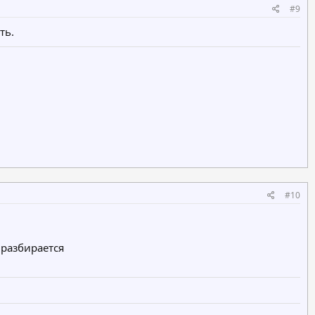
#9
ть.
#10
 разбирается