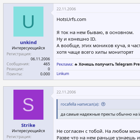
22.11.2006
U
HotsUrfs.com
Я ток на нем бываю, в основном.
Ну и конешно ID.
unkind
А вообще, этих моников куча, я ча
Интересующийся
хотя чаще всего хипы мониторят
Регистрация
06.11.2006
Сообщения
465
Реклама
: 🔥
Хочешь получить Telegram Pre
Реакции
0
Linkum
Поинты
0.000
22.11.2006
S
rocafella написал(а):
да самые надежные пректы обычно на 
Strike
Не согласен с тобой. На любом мон
Интересующийся
Регистрация
Разве что на нем раньше узнаешь 