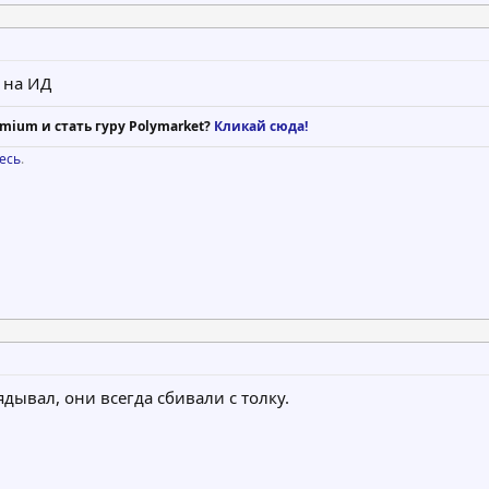
 на ИД
mium и стать гуру Polymarket?
Кликай сюда!
есь
.
дывал, они всегда сбивали с толку.