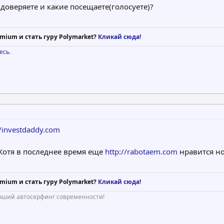
оверяете и какие посещаете(голосуете)?
mium и стать гуру Polymarket?
Кликай сюда!
есь
.
//investdaddy.com
Хотя в последнее время еще
http://rabotaem.com
нравится но
mium и стать гуру Polymarket?
Кликай сюда!
учший автосерфинг современности!