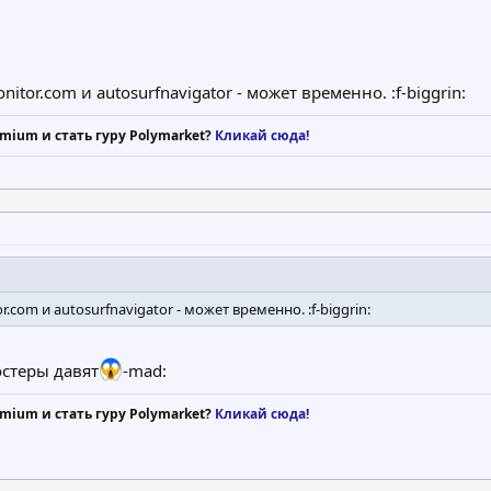
itor.com и autosurfnavigator - может временно. :f-biggrin:
mium и стать гуру Polymarket?
Кликай сюда!
.com и autosurfnavigator - может временно. :f-biggrin:
остеры давят
-mad:
mium и стать гуру Polymarket?
Кликай сюда!