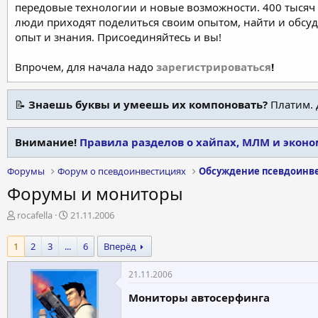
передовые технологии и новые возможности. 400 тысяч 
люди приходят поделиться своим опытом, найти и обсу
опыт и знания. Присоединяйтесь и вы!
Впрочем, для начала надо
зарегистрироваться
!
📝
Знаешь буквы и умеешь их компоновать?
Платим. 
Внимание!
Правила разделов о хайпах, МЛМ и экон
Форумы
Форум о псевдоинвестициях
Обсуждение псевдоинв
Форумы и мониторы
А
Д
rocafella
21.11.2006
в
а
т
т
1
2
3
...
6
Вперёд
о
а
р
н
21.11.2006
т
а
е
ч
Мониторы автосерфинга
м
а
ы
л