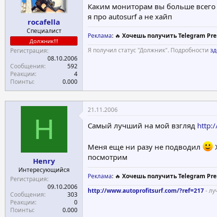
Каким мониторам вы больше всего д
а
я про autosurf а не хайп
rocafella
Специалист
Реклама
: 🔥
Хочешь получить Telegram Pre
Должник!!!
Я получил статус "Должник". Подробности
зд
Регистрация
08.10.2006
Сообщения
592
Реакции
4
Поинты
0.000
21.11.2006
H
Самый лучший на мой взгляд
http:
Меня еще ни разу не подводил
посмотрим
Henry
Интересующийся
Реклама
: 🔥
Хочешь получить Telegram Pre
Регистрация
09.10.2006
http://www.autoprofitsurf.com/?ref=217
- л
Сообщения
303
Реакции
0
Поинты
0.000