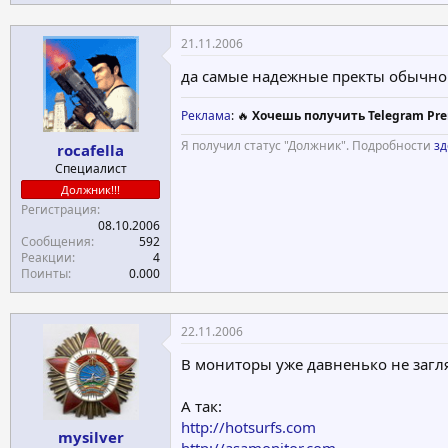
21.11.2006
да самые надежные пректы обычно
Реклама
: 🔥
Хочешь получить Telegram Pre
Я получил статус "Должник". Подробности
зд
rocafella
Специалист
Должник!!!
Регистрация
08.10.2006
Сообщения
592
Реакции
4
Поинты
0.000
22.11.2006
В мониторы уже давненько не загля
А так:
http://hotsurfs.com
mysilver
http://asamonitor.com