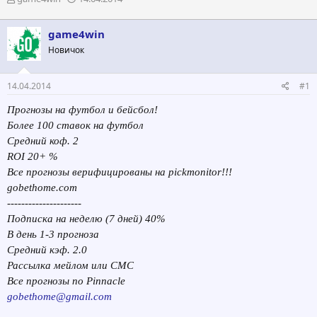
в
а
т
т
game4win
о
а
р
н
Новичок
т
а
е
ч
14.04.2014
#1
м
а
ы
л
Прогнозы на футбол и бейсбол!
а
Более 100 ставок на футбол
Средний коф. 2
ROI 20+ %
Все прогнозы верифицированы на pickmonitor!!!
gobethome.com
---------------------
Подписка на неделю (7 дней) 40%
В день 1-3 прогноза
Средний кэф. 2.0
Рассылка мейлом или СМС
Все прогнозы по Pinnacle
gobethome@gmail.com