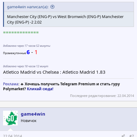
game4win написал(а):
Manchester City (ENG-P) vs West Bromwich (ENG-P) Manchester
City (ENG-P) -2 2.02
=============
добавлено через 17 часов 52 минуты
6
-
1
Промежуточные
добавлено через 18 часов 12 минут
Atletico Madrid vs Chelsea : Atletico Madrid 1.83
Реклама
: 🔥
Хочешь получить Telegram Premium и стать гуру
Polymarket?
Кликай сюда!
Последнее редактирование:
22.04.2014
game4win
Новичок
22.04.2014
#7