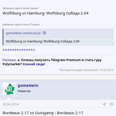
добавлено через 6 часов 5 минут
Wolfsburg vs Hamburg: Wolfsburg победа 2.04
добавлено через 8 часов 37 минут
game4win написал(а):
Wolfsburg vs Hamburg: Wolfsburg победа 2.04
++++++++++++++
Реклама
: 🔥
Хочешь получить Telegram Premium и стать гуру
Polymarket?
Кликай сюда!
Последнее редактирование:
19.04.2014
game4win
Новичок
20.04.2014
#5
Bordeaux 2.17 vs Guingamp : Bordeaux 2.17