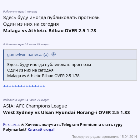
добавлено через 1 минуту
Здесь буду иногда публиковать прогнозы
Один из них на сегодня
Malaga vs Athletic Bilbao OVER 2.5 1.78
добавлено через 14 часов 28 минут
game4win написал(а):
Здесь буду иногда публиковать прогнозы
Один из них на сегодня
Malaga vs Athletic Bilbao OVER 2.5 1.78
+++++++++++++++
добавлено через 14 часов 29 минут
ASIA: AFC Champions League
West Sydney vs Ulsan Hyundai Horang-i OVER 2.5 1.83
Реклама
: 🔥
Хочешь получить Telegram Premium и стать гуру
Polymarket?
Кликай сюда!
Последнее редактирование:
15.04.2014