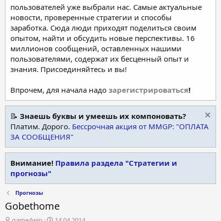
пользователей уже выбрали нас. Самые актуальные
новости, проверенные стратегии и способы
заработка. Сюда люди приходят поделиться своим
опытом, найти и обсудить новые перспективы. 16
миллионов сообщений, оставленных нашими
пользователями, содержат их бесценный опыт и
знания. Присоединяйтесь и вы!
Впрочем, для начала надо
зарегистрироваться
!
📝
Знаешь буквы и умеешь их компоновать?
Платим. Дорого.
Бессрочная акция от MMGP: "ОПЛАТА
ЗА СООБЩЕНИЯ"
Внимание!
Правила раздела "Стратегии и
прогнозы"
Прогнозы
Gobethome
А
Д
game4win
14.04.2014