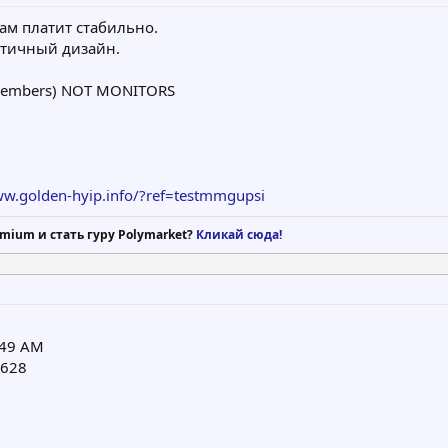
ам платит стабильно.
атичный дизайн.
st members) NOT MONITORS
ww.golden-hyip.info/?ref=testmmgupsi
mium и стать гуру Polymarket?
Кликай сюда!
:49 AM
3628