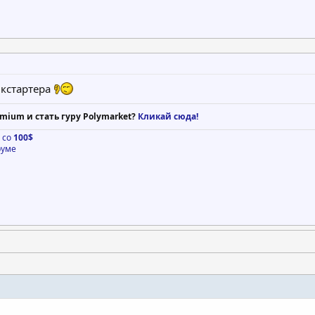
икстартера
mium и стать гуру Polymarket?
Кликай сюда!
о со
100$
руме