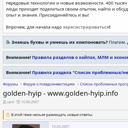
передовые технологии и новые возможности. 400 тысяч 
люди приходят поделиться своим опытом, найти и обсу
опыт и знания. Присоединяйтесь и вы!
Впрочем, для начала надо
зарегистрироваться
!
📝
Знаешь буквы и умеешь их компоновать?
Платим. 
Внимание!
Правила разделов о хайпах, МЛМ и экон
Внимание!
Правила раздела "Список проблемных/н
Форумы
Форум о псевдоинвестициях
Список проблемных прог
golden-hyip - www.golden-hyip.info
А
Д
upsi
10.06.2007
в
а
т
т
В этой теме нельзя размещать новые ответы.
о
а
р
н
10.06.2007
т
а