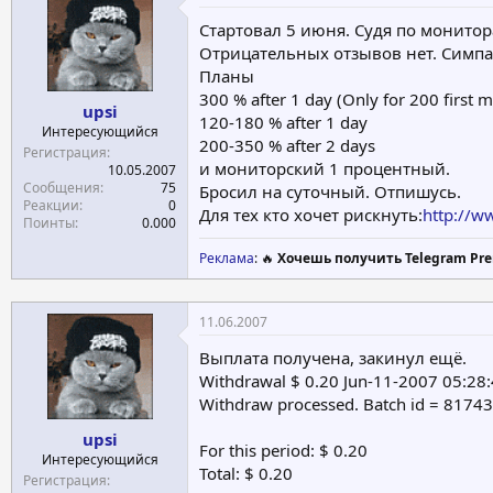
е
ч
Стартовал 5 июня. Судя по монитор
м
а
Отрицательных отзывов нет. Симп
ы
л
Планы
а
300 % after 1 day (Only for 200 fir
upsi
120-180 % after 1 day
Интересующийся
200-350 % after 2 days
Регистрация
и мониторский 1 процентный.
10.05.2007
Сообщения
75
Бросил на суточный. Отпишусь.
Реакции
0
Для тех кто хочет рискнуть:
http://w
Поинты
0.000
Реклама
: 🔥
Хочешь получить Telegram Pre
11.06.2007
Выплата получена, закинул ещё.
Withdrawal $ 0.20 Jun-11-2007 05:28
Withdraw processed. Batch id = 8174
upsi
For this period: $ 0.20
Интересующийся
Total: $ 0.20
Регистрация