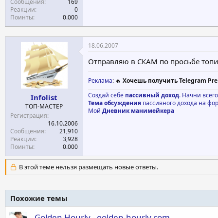
Сообщения
169
Реакции
0
Поинты
0.000
18.06.2007
Отправляю в СКАМ по просьбе топ
Реклама
: 🔥
Хочешь получить Telegram Pre
Создай себе
пассивный доход
. Начни всег
Infolist
Тема обсуждения
пассивного дохода на фо
ТОП-МАСТЕР
Мой
Дневник манимейкера
Регистрация
16.10.2006
Сообщения
21,910
Реакции
3,928
Поинты
0.000
В этой теме нельзя размещать новые ответы.
Похожие темы
Golden Hourly - golden-hourly.com