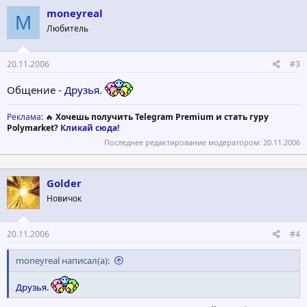
moneyreal
M
Любитель
20.11.2006
#3
Общение -
Друзья.
Реклама
: 🔥
Хочешь получить Telegram Premium и стать гуру
Polymarket?
Кликай сюда!
Последнее редактирование модератором:
20.11.2006
Golder
Новичок
20.11.2006
#4
moneyreal написал(а):
Друзья.