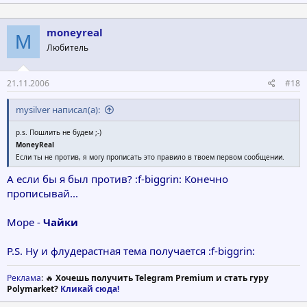
moneyreal
M
Любитель
21.11.2006
#18
mysilver написал(а):
p.s. Пошлить не будем ;-)
MoneyReal
Если ты не против, я могу прописать это правило в твоем первом сообщении.
А если бы я был против? :f-biggrin: Конечно
прописывай...
Море -
Чайки
P.S. Ну и флудерастная тема получается :f-biggrin:
Реклама
: 🔥
Хочешь получить Telegram Premium и стать гуру
Polymarket?
Кликай сюда!