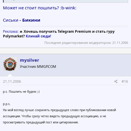
Может не стоит пошлить? :b-wink:
Сиськи
- Бикини
Реклама
: 🔥
Хочешь получить Telegram Premium и стать гуру
Polymarket?
Кликай сюда!
Последнее редактирование модератором:
21.11.2006
mysilver
Участник MMGP.COM
21.11.2006
#16
p.s. Пошлить не будем ;-)
p.p.s.
На мой взгляд лучше сохранять предыдущее слово при публиковании новой
ассоциации. Чтобы сразу четко видеть предыдущую ассоциацию, а не
просматривать предыдущий пост или цитирование.