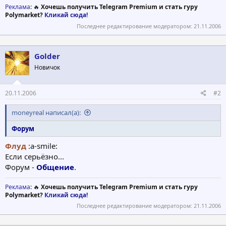
Реклама
: 🔥
Хочешь получить Telegram Premium и стать гуру
Polymarket?
Кликай сюда!
Последнее редактирование модератором:
21.11.2006
Golder
Новичок
20.11.2006
#2
moneyreal написал(а):
Форум
Флуд
:a-smile:
Если серьёзно...
Форум -
Общение
.
Реклама
: 🔥
Хочешь получить Telegram Premium и стать гуру
Polymarket?
Кликай сюда!
Последнее редактирование модератором:
21.11.2006