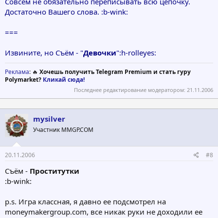
Совсем не обязательно переписывать всю цепочку.
Достаточно Вашего слова. :b-wink:
===
Извините, но Съём - "
Девочки
":h-rolleyes:
Реклама
: 🔥
Хочешь получить Telegram Premium и стать гуру
Polymarket?
Кликай сюда!
Последнее редактирование модератором:
21.11.2006
mysilver
Участник MMGP.COM
20.11.2006
#8
Съём -
Проститутки
:b-wink:
p.s. Игра классная, я давно ее подсмотрел на
moneymakergroup.com, все никак руки не доходили ее