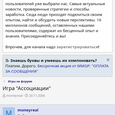
пользователей уже выбрали нас. Самые актуальные
новости, проверенные стратегии и способы
заработка. Сюда люди приходят поделиться своим
опытом, найти и обсудить новые перспективы. 16
миллионов сообщений, оставленных нашими
пользователями, содержат их бесценный опыт и
знания. Присоединяйтесь и вы!
Впрочем, для начала надо
зарегистрироваться
!
📝
Знаешь буквы и умеешь их компоновать?
Платим. Дорого.
Бессрочная акция от MMGP: "ОПЛАТА
ЗА СООБЩЕНИЯ"
Игры на форуме
Игра "Ассоциации"
А
Д
moneyreal
20.11.2006
в
а
т
т
о
а
moneyreal
M
р
н