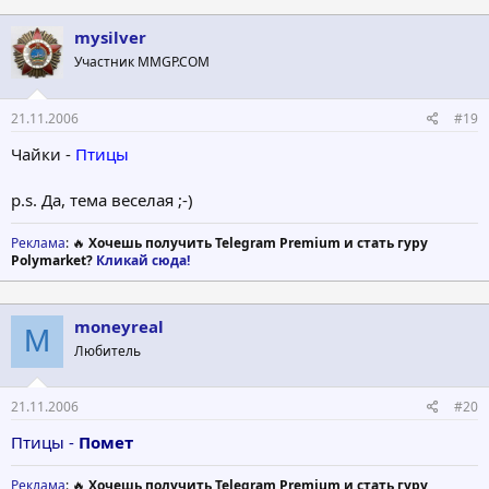
mysilver
Участник MMGP.COM
21.11.2006
#19
Чайки -
Птицы
p.s. Да, тема веселая ;-)
Реклама
: 🔥
Хочешь получить Telegram Premium и стать гуру
Polymarket?
Кликай сюда!
moneyreal
M
Любитель
21.11.2006
#20
Птицы -
Помет
Реклама
: 🔥
Хочешь получить Telegram Premium и стать гуру