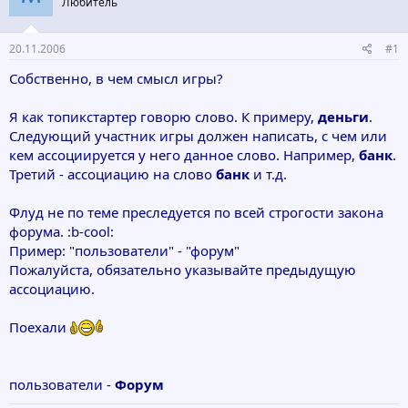
Любитель
т
а
е
ч
м
а
20.11.2006
#1
ы
л
а
Собственно, в чем смысл игры?
Я как топикстартер говорю слово. К примеру,
деньги
.
Следующий участник игры должен написать, с чем или
кем ассоциируется у него данное слово. Например,
банк
.
Третий - ассоциацию на слово
банк
и т.д.
Флуд не по теме преследуется по всей строгости закона
форума. :b-cool:
Пример: "пользователи" - "форум"
Пожалуйста, обязательно указывайте предыдущую
ассоциацию.
Поехали
пользователи -
Форум