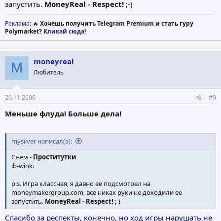
запустить.
MoneyReal - Respect!
;-)
Реклама
: 🔥
Хочешь получить Telegram Premium и стать гуру
Polymarket?
Кликай сюда!
moneyreal
M
Любитель
20.11.2006
#9
Меньше флуда! Больше дела!
mysilver написал(а):
Съём -
Проститутки
:b-wink:
p.s. Игра классная, я давно ее подсмотрел на
moneymakergroup.com, все никак руки не доходили ее
запустить.
MoneyReal - Respect!
;-)
Спасибо за респекты, конечно, но ход игры нарушать не