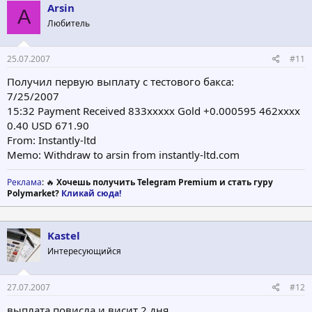
Arsin
A
Любитель
25.07.2007
#11
Получил первую выплату с тестового бакса:
7/25/2007
15:32 Payment Received 833ххххх Gold +0.000595 462хххх
0.40 USD 671.90
From: Instantly-ltd
Memo: Withdraw to arsin from instantly-ltd.com
Реклама
: 🔥
Хочешь получить Telegram Premium и стать гуру
Polymarket?
Кликай сюда!
Kastel
Интересующийся
27.07.2007
#12
выплата повисла и висит 2 дня