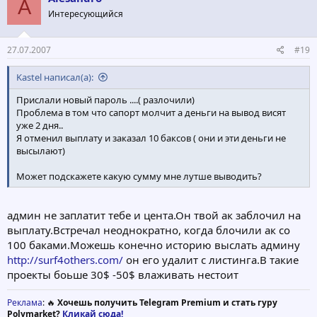
A
Интересующийся
27.07.2007
#19
Kastel написал(а):
Прислали новый пароль ....( разлочили)
Проблема в том что сапорт молчит а деньги на вывод висят
уже 2 дня..
Я отменил выплату и заказал 10 баксов ( они и эти деньги не
высылают)
Может подскажете какую сумму мне лутше выводить?
админ не заплатит тебе и цента.Он твой ак заблочил на
выплату.Встречал неоднократно, когда блочили ак со
100 баками.Можешь конечно историю выслать админу
http://surf4others.com/
он его удалит с листинга.В такие
проекты боьше 30$ -50$ влаживать нестоит
Реклама
: 🔥
Хочешь получить Telegram Premium и стать гуру
Polymarket?
Кликай сюда!