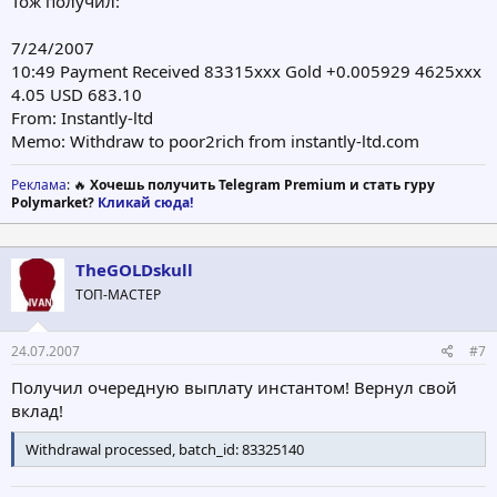
Тож получил:
7/24/2007
10:49 Payment Received 83315xxx Gold +0.005929 4625xxx
4.05 USD 683.10
From: Instantly-ltd
Memo: Withdraw to poor2rich from instantly-ltd.com
Реклама
: 🔥
Хочешь получить Telegram Premium и стать гуру
Polymarket?
Кликай сюда!
TheGOLDskull
ТОП-МАСТЕР
24.07.2007
#7
Получил очередную выплату инстантом! Вернул свой
вклад!
Withdrawal processed, batch_id: 83325140