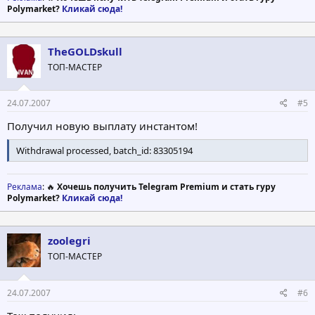
Polymarket?
Кликай сюда!
TheGOLDskull
ТОП-МАСТЕР
24.07.2007
#5
Получил новую выплату инстантом!
Withdrawal processed, batch_id: 83305194
Реклама
: 🔥
Хочешь получить Telegram Premium и стать гуру
Polymarket?
Кликай сюда!
zoolegri
ТОП-МАСТЕР
24.07.2007
#6