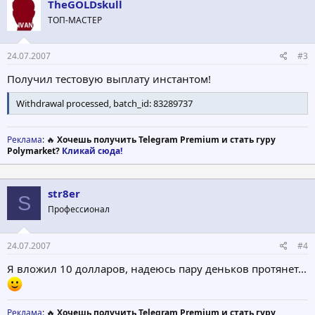
TheGOLDskull
ТОП-МАСТЕР
24.07.2007
#3
Получил тестовую выплату инстантом!
Withdrawal processed, batch_id: 83289737
Реклама
: 🔥
Хочешь получить Telegram Premium и стать гуру
Polymarket?
Кликай сюда!
str8er
S
Профессионал
24.07.2007
#4
Я вложил 10 долларов, надеюсь пару деньков протянет...
Реклама
: 🔥
Хочешь получить Telegram Premium и стать гуру