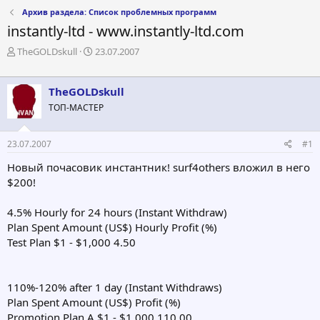
Архив раздела: Список проблемных программ
instantly-ltd - www.instantly-ltd.com
А
Д
TheGOLDskull
23.07.2007
в
а
т
т
о
а
TheGOLDskull
р
н
ТОП-МАСТЕР
т
а
е
ч
м
а
23.07.2007
#1
ы
л
а
Новый почасовик инстантник! surf4others вложил в него
$200!
4.5% Hourly for 24 hours (Instant Withdraw)
Plan Spent Amount (US$) Hourly Profit (%)
Test Plan $1 - $1,000 4.50
110%-120% after 1 day (Instant Withdraws)
Plan Spent Amount (US$) Profit (%)
Promotion Plan A $1 - $1,000 110.00