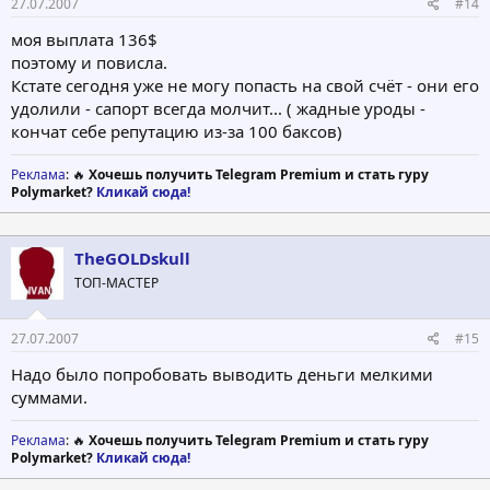
27.07.2007
#14
моя выплата 136$
поэтому и повисла.
Кстате сегодня уже не могу попасть на свой счёт - они его
удолили - сапорт всегда молчит... ( жадные уроды -
кончат себе репутацию из-за 100 баксов)
Реклама
: 🔥
Хочешь получить Telegram Premium и стать гуру
Polymarket?
Кликай сюда!
TheGOLDskull
ТОП-МАСТЕР
27.07.2007
#15
Надо было попробовать выводить деньги мелкими
суммами.
Реклама
: 🔥
Хочешь получить Telegram Premium и стать гуру
Polymarket?
Кликай сюда!