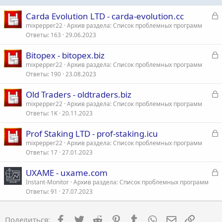
З
Carda Evolution LTD - carda-evolution.cc
а
mixpepper22
Архив раздела: Список проблемных программ
Ответы
163
29.06.2023
к
р
З
Bitopex - bitopex.biz
а
mixpepper22
Архив раздела: Список проблемных программ
т
Ответы
190
23.08.2023
к
а
р
З
Old Traders - oldtraders.biz
а
mixpepper22
Архив раздела: Список проблемных программ
т
Ответы
1K
20.11.2023
к
а
р
З
Prof Staking LTD - prof-staking.icu
а
mixpepper22
Архив раздела: Список проблемных программ
т
Ответы
17
27.01.2023
к
а
р
З
UXAME - uxame.com
а
Instant-Monitor
Архив раздела: Список проблемных программ
т
Ответы
91
27.07.2023
к
а
р
Facebook
Twitter
Reddit
Pinterest
Tumblr
WhatsApp
Электронна
Ссылка
Поделиться: