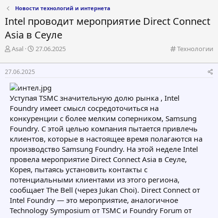
Новости технологий и интернета
Intel проводит мероприятие Direct Connect
Asia в Сеуле
А
Д
К
Asal
27.06.2025
Технологии
в
а
а
т
т
т
27.06.2025
о
а
е
р
н
г
т
а
о
Уступая TSMC значительную долю рынка , Intel
е
ч
р
Foundry имеет смысл сосредоточиться на
м
а
и
конкуренции с более мелким соперником, Samsung
ы
л
я
а
Foundry. С этой целью компания пытается привлечь
клиентов, которые в настоящее время полагаются на
производство Samsung Foundry. На этой неделе Intel
провела мероприятие Direct Connect Asia в Сеуле,
Корея, пытаясь установить контакты с
потенциальными клиентами из этого региона,
сообщает The Bell (через Jukan Choi). Direct Connect от
Intel Foundry — это мероприятие, аналогичное
Technology Symposium от TSMC и Foundry Forum от