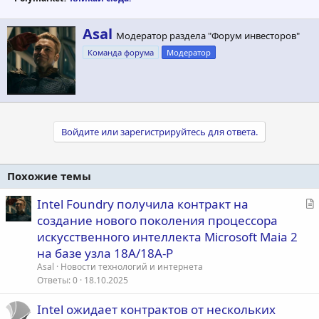
А
Asal
Модератор раздела "Форум инвесторов"
в
Команда форума
Модератор
т
о
р
Войдите или зарегистрируйтесь для ответа.
Похожие темы
С
Intel Foundry получила контракт на
т
создание нового поколения процессора
а
искусственного интеллекта Microsoft Maia 2
т
на базе узла 18A/18A-P
ь
Asal
Новости технологий и интернета
я
Ответы
0
18.10.2025
Intel ожидает контрактов от нескольких