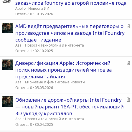
заказчиков foundry во второй половине года
Apollo
Новости ИИ
Ответы
0
19.05.2026
С
AMD ведёт предварительные переговоры о
т
производстве чипов на заводе Intel Foundry,
а
сообщает издание
т
Asal
Новости технологий и интернета
ь
Ответы
1
02.10.2025
я
С
Диверсификация Apple: Исторический
т
поиск новых производителей чипов за
а
пределами Тайваня
т
Asal
Биржевые и финансовые новости
ь
Ответы
0
05.05.2026
я
С
Обновление дорожной карты Intel Foundry
т
— новый вариант 18A-PT, обеспечивающий
а
3D-укладку кристаллов
т
Asal
Новости технологий и интернета
ь
Ответы
0
30.04.2025
я