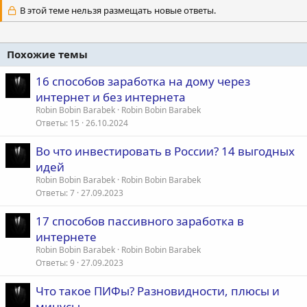
В этой теме нельзя размещать новые ответы.
Похожие темы
16 способов заработка на дому через
интернет и без интернета
Robin Bobin Barabek
Robin Bobin Barabek
Ответы
15
26.10.2024
Во что инвестировать в России? 14 выгодных
идей
Robin Bobin Barabek
Robin Bobin Barabek
Ответы
7
27.09.2023
17 способов пассивного заработка в
интернете
Robin Bobin Barabek
Robin Bobin Barabek
Ответы
9
27.09.2023
Что такое ПИФы? Разновидности, плюсы и
минусы