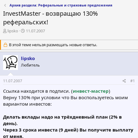
Архив раздела: Реферальные и страховые предложения
InvestMaster - возвращаю 130%
реферальских!
А
Д
lipsko
11.07.2007
в
а
т
т
В этой теме нельзя размещать новые ответы.
о
а
р
н
lipsko
т
а
е
ч
Любитель
м
а
ы
л
а
11.07.2007
#1
Ссылка находится в подписи. (
инвест-мастер
)
Верну 130% при условии что Вы воспользуетесь моим
вариантом инвестов:
Делать вклады надо на трёхдневный план (2% в
день).
Через 3 срока инвеста (9 дней) Вы получите выплату
от меня.