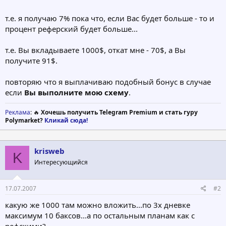
т.е. я получаю 7% пока что, если Вас будет больше - то и
процент реферский будет больше...
т.е. Вы вкладываете 1000$, откат мне - 70$, а Вы
получите 91$.
повторяю что я выплачиваю подобный бонус в случае
если
Вы выполните мою схему
.
Реклама
: 🔥
Хочешь получить Telegram Premium и стать гуру
Polymarket?
Кликай сюда!
krisweb
K
Интересующийся
17.07.2007
#2
какую же 1000 там можно вложить...по 3х дневке
максимум 10 баксов...а по остальным планам как с
рефскими?