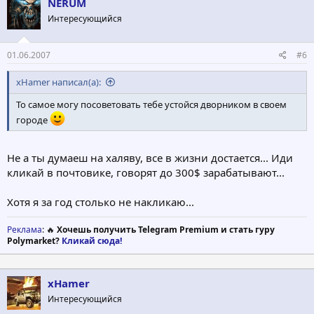
NERUM
Интересующийся
01.06.2007
#6
xHamer написал(а):
То самое могу посоветовать тебе устойся дворником в своем
городе
Не а ты думаеш на халяву, все в жизни достается... Иди
кликай в почтовике, говорят до 300$ зарабатывают...
Хотя я за год столько не накликаю...
Реклама
: 🔥
Хочешь получить Telegram Premium и стать гуру
Polymarket?
Кликай сюда!
xHamer
Интересующийся