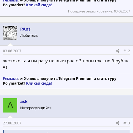
Реклама
: 🔥
Хочешь получить Telegram Premium и стать гуру
Polymarket?
Кликай сюда!
Последнее редактирование:
03.06.2007
PAnt
Любитель
03.06.2007
#12
жестоко...а я ни разу не выиграл с 3 попыток...по 3 рубля
=)
Реклама
: 🔥
Хочешь получить Telegram Premium и стать гуру
Polymarket?
Кликай сюда!
ask
A
Интересующийся
27.06.2007
#13