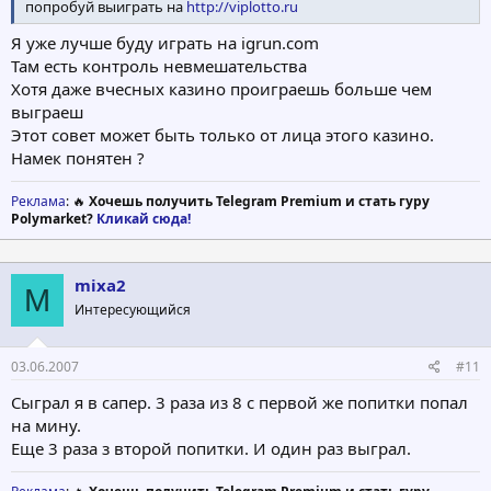
попробуй выиграть на
http://viplotto.ru
Я уже лучше буду играть на igrun.com
Там есть контроль невмешательства
Хотя даже вчесных казино проиграешь больше чем
выграеш
Этот совет может быть только от лица этого казино.
Намек понятен ?
Реклама
: 🔥
Хочешь получить Telegram Premium и стать гуру
Polymarket?
Кликай сюда!
mixa2
M
Интересующийся
03.06.2007
#11
Сыграл я в сапер. 3 раза из 8 с первой же попитки попал
на мину.
Еще 3 раза з второй попитки. И один раз выграл.