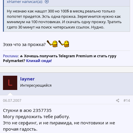
xHamer написал(а):
Ну незнаю как нащот 300 но 100$ в месяц реально только
попотет придется. Эсть одна прожка. Зерегинится нужно как
минимум на 100 почтовиках. И скачать одну прожку. Тратить
гдето 30 минут на поиск читерсыких ссылок. Нудно.
Ээээ что за прожка?
Реклама
: 🔥
Хочешь получить Telegram Premium и стать гуру
Polymarket?
Кликай сюда!
layner
L
Интересующийся
06.07.2007
#14
Стукни в асю 2357735
Могу предложить тебе работу.
Это не серфинг, и не пирамида, не почтовики и не
прочая гадость.