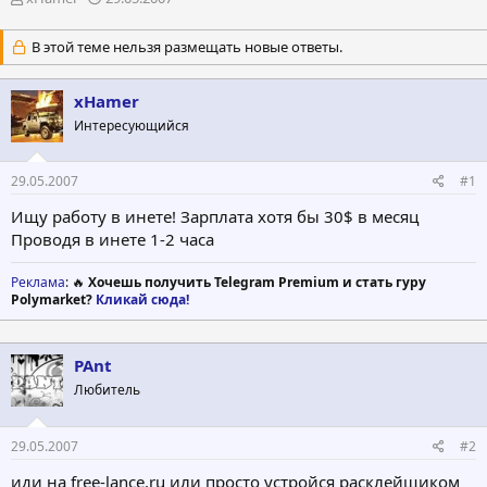
в
а
т
т
В этой теме нельзя размещать новые ответы.
о
а
р
н
т
а
xHamer
е
ч
Интересующийся
м
а
ы
л
а
29.05.2007
#1
Ищу работу в инете! Зарплата хотя бы 30$ в месяц
Проводя в инете 1-2 часа
Реклама
: 🔥
Хочешь получить Telegram Premium и стать гуру
Polymarket?
Кликай сюда!
PAnt
Любитель
29.05.2007
#2
иди на free-lance.ru или просто устройся расклейщиком