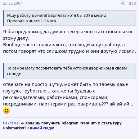
26.08.2007
#18
Ищу работу в инете! Зарплата хотя бы 30$ в месяц
Проводя в инете 1-2 часа
Я бы предложил, да думаю несерьезно ты относишься к
этому делу.
Вообще часто сталкиваюсь, что люди ищут работу, а
потом говорят что слишком трудно и они другую искали.
То самое могу посоветовать тебе устойся дворником в своем
городе
отвечать на просто шутку, может быть по твоему даже
глупую, грубостью... как же ты будешь с
рекламодателями, работниками, спонсорами,
посредниками, партнерами разговаривать??? ай-ай-ай...
Реклама
: 🔥
Хочешь получить Telegram Premium и стать гуру
Polymarket?
Кликай сюда!