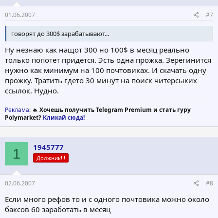
01.06.2007
#7
говорят до 300$ зарабатывают...
Ну незнаю как нащот 300 но 100$ в месяц реально
только попотет придется. Эсть одна прожка. Зерегинится
нужно как минимум на 100 почтовиках. И скачать одну
прожку. Тратить гдето 30 минут на поиск читерсыких
ссылок. Нудно.
Реклама
: 🔥
Хочешь получить Telegram Premium и стать гуру
Polymarket?
Кликай сюда!
1945777
1
Должник!!!
02.06.2007
#8
Если много рефов то и с одного почтовика можно около
баксов 60 заработать в месяц