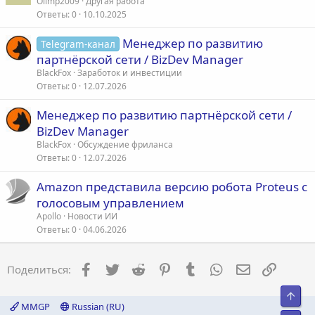
Olimp2009
Другая работа
Ответы
0
10.10.2025
Менеджер по развитию
Telegram-канал
партнёрской сети / BizDev Manager
BlackFox
Заработок и инвестиции
Ответы
0
12.07.2026
Менеджер по развитию партнёрской сети /
BizDev Manager
BlackFox
Обсуждение фриланса
Ответы
0
12.07.2026
Amazon представила версию робота Proteus с
голосовым управлением
Apollo
Новости ИИ
Ответы
0
04.06.2026
Facebook
Twitter
Reddit
Pinterest
Tumblr
WhatsApp
Электронна
Ссылка
Поделиться:
Свер
MMGP
Russian (RU)