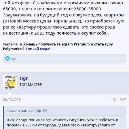
той же сфере. С надбавками и премиями выходит около
65000, + частники приносят еще 25000-35000.
Задумываюсь на будущий год о покупке здесь квартиры
(в Новой Москве цены нормальные), но приобретенную
ранее квартиру продолжаю сдавать, это своего рода
инвестиция (к 2023 году полностью окупит себя).
Реклама
: 🔥
Хочешь получить Telegram Premium и стать гуру
Polymarket?
Кликай сюда!
Р
tigr
е
а
к
ц
tigr
и
ТОП-МАСТЕР
и
:
06.10.2018
#47
slavann написал(а):
В 2012 году, понимая серьёзность ситуации, уехал работать в
посёлок в 250 км от города, сдавая свою квартиру (благо от