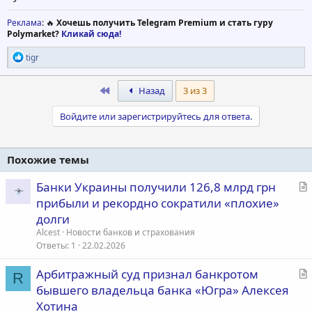
Реклама
: 🔥
Хочешь получить Telegram Premium и стать гуру
Polymarket?
Кликай сюда!
Р
tigr
е
а
к
First
Назад
3 из 3
ц
и
Войдите или зарегистрируйтесь для ответа.
и
:
Похожие темы
С
Банки Украины получили 126,8 млрд грн
т
прибыли и рекордно сократили «плохие»
а
долги
т
Alcest
Новости банков и страхования
ь
Ответы
1
22.02.2026
я
С
Арбитражный суд признал банкротом
R
т
бывшего владельца банка «Югра» Алексея
а
Хотина