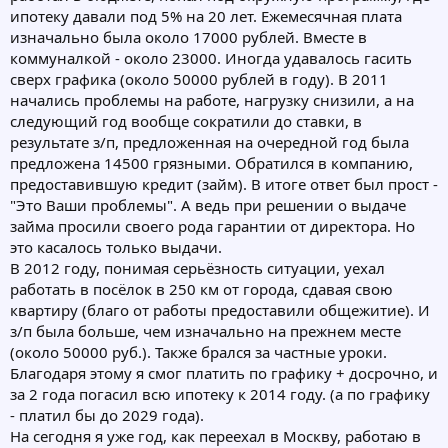
ипотеку давали под 5% на 20 лет. Ежемесячная плата
изначально была около 17000 рублей. Вместе в
коммуналкой - около 23000. Иногда удавалось гасить
сверх графика (около 50000 рублей в году). В 2011
начались проблемы на работе, нагрузку снизили, а на
следующий год вообще сократили до ставки, в
результате з/п, предложенная на очередной год была
предложена 14500 грязными. Обратился в компанию,
предоставившую кредит (займ). В итоге ответ был прост -
"Это Ваши проблемы". А ведь при решении о выдаче
займа просили своего рода гарантии от директора. Но
это касалось только выдачи.
В 2012 году, понимая серьёзность ситуации, уехал
работать в посёлок в 250 км от города, сдавая свою
квартиру (благо от работы предоставили общежитие). И
з/п была больше, чем изначально на прежнем месте
(около 50000 руб.). Также брался за частные уроки.
Благодаря этому я смог платить по графику + досрочно, и
за 2 года погасил всю ипотеку к 2014 году. (а по графику
- платил бы до 2029 года).
На сегодня я уже год, как переехал в Москву, работаю в