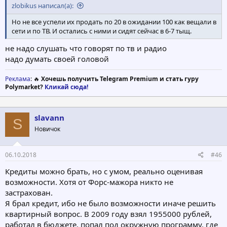
zlobikus написал(а):
Но не все успели их продать по 20 в ожидании 100 как вещали в
сети и по ТВ. И остались с ними и сидят сейчас в 6-7 тыщ.
не надо слушать что говорят по тв и радио
надо думать своей головой
Реклама
: 🔥
Хочешь получить Telegram Premium и стать гуру
Polymarket?
Кликай сюда!
slavann
S
Новичок
06.10.2018
#46
Кредиты можно брать, но с умом, реально оценивая
возможности. Хотя от Форс-мажора никто не
застрахован.
Я брал кредит, ибо не было возможности иначе решить
квартирный вопрос. В 2009 году взял 1955000 рублей,
работал в бюджете, попал под окружную программу, где