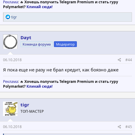
Реклама
: 🔥
Хочешь получить Telegram Premium и стать гуру
Polymarket?
Кликай сюда!
Р
tigr
е
а
к
ц
Dayt
и
Команда форума
Модератор
и
:
06.10.2018
#44
Я пока еще не разу не брал кредит, как боязно даже
Реклама
: 🔥
Хочешь получить Telegram Premium и стать гуру
Polymarket?
Кликай сюда!
tigr
ТОП-МАСТЕР
06.10.2018
#45