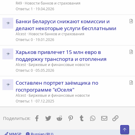
т
R49
Новости банков и страхования
ь
Ответы
1
19.04.2026
я
С
Банки Беларуси снижают комиссии и
т
делают некоторые услуги бесплатными
а
Alcest
Новости банков и страхования
т
Ответы
0
19.01.2026
ь
С
Харьков привлечет 15 млн евро в
я
т
поддержку транспорта и отопления
а
Alcest
Биржевые и финансовые новости
т
Ответы
0
05.05.2026
ь
С
Составлен портрет заёмщика по
я
т
госпрограмме "єОселя"
а
Alcest
Биржевые и финансовые новости
т
Ответы
1
07.12.2025
ь
я
Facebook
Twitter
Reddit
Pinterest
Tumblr
WhatsApp
Электронна
Ссылка
Поделиться:
Свер
MMGP
Russian (RU)