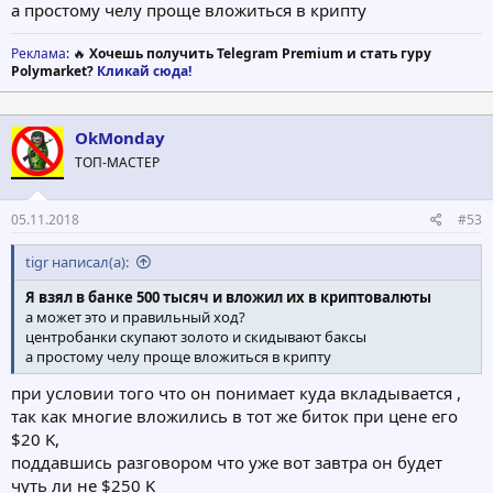
а простому челу проще вложиться в крипту
Реклама
: 🔥
Хочешь получить Telegram Premium и стать гуру
Polymarket?
Кликай сюда!
OkMonday
ТОП-МАСТЕР
05.11.2018
#53
tigr написал(а):
Я взял в банке 500 тысяч и вложил их в криптовалюты
а может это и правильный ход?
центробанки скупают золото и скидывают баксы
а простому челу проще вложиться в крипту
при условии того что он понимает куда вкладывается ,
так как многие вложились в тот же биток при цене его
$20 K,
поддавшись разговором что уже вот завтра он будет
чуть ли не $250 K