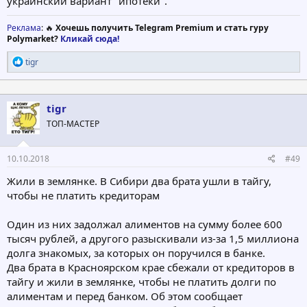
украинский вариант "ипотеки".
Реклама
: 🔥
Хочешь получить Telegram Premium и стать гуру
Polymarket?
Кликай сюда!
Р
tigr
е
а
к
ц
tigr
и
ТОП-МАСТЕР
и
:
10.10.2018
#49
Жили в землянке. В Сибири два брата ушли в тайгу,
чтобы не платить кредиторам
Один из них задолжал алиментов на сумму более 600
тысяч рублей, а другого разыскивали из-за 1,5 миллиона
долга знакомых, за которых он поручился в банке.
Два брата в Красноярском крае сбежали от кредиторов в
тайгу и жили в землянке, чтобы не платить долги по
алиментам и перед банком. Об этом сообщает