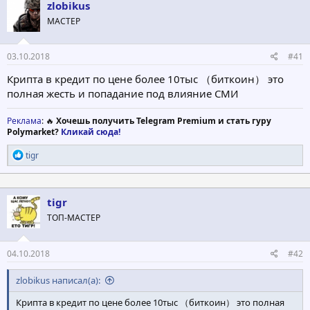
о
а
zlobikus
р
н
МАСТЕР
т
а
е
ч
м
а
03.10.2018
#41
ы
л
а
Крипта в кредит по цене более 10тыс （биткоин） это
полная жесть и попадание под влияние СМИ
Реклама
: 🔥
Хочешь получить Telegram Premium и стать гуру
Polymarket?
Кликай сюда!
Р
tigr
е
а
к
ц
tigr
и
ТОП-МАСТЕР
и
:
04.10.2018
#42
zlobikus написал(а):
Крипта в кредит по цене более 10тыс （биткоин） это полная