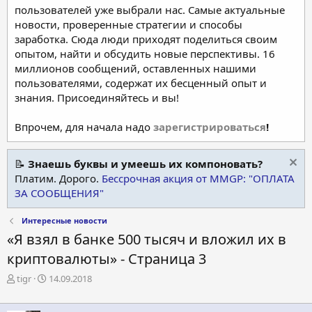
пользователей уже выбрали нас. Самые актуальные
новости, проверенные стратегии и способы
заработка. Сюда люди приходят поделиться своим
опытом, найти и обсудить новые перспективы. 16
миллионов сообщений, оставленных нашими
пользователями, содержат их бесценный опыт и
знания. Присоединяйтесь и вы!
Впрочем, для начала надо
зарегистрироваться
!
📝
Знаешь буквы и умеешь их компоновать?
Платим. Дорого.
Бессрочная акция от MMGP: "ОПЛАТА
ЗА СООБЩЕНИЯ"
Интересные новости
«Я взял в банке 500 тысяч и вложил их в
криптовалюты» - Страница 3
А
Д
tigr
14.09.2018
в
а
т
т