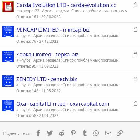
З
Carda Evolution LTD - carda-evolution.cc
а
mixpepper22
Архив раздела: Список проблемных программ
Ответы
163
29.06.2023
к
р
З
MINCAP LIMITED - mincap.biz
а
all-hyips
Архив раздела: Список проблемных программ
т
Ответы
76
27.12.2022
к
а
р
З
Zepka Limited - zepka.biz
а
all-hyips
Архив раздела: Список проблемных программ
т
Ответы
95
12.09.2022
к
а
р
З
ZENEDY LTD - zenedy.biz
а
all-hyips
Архив раздела: Список проблемных программ
т
Ответы
146
11.05.2022
к
а
р
З
Oxar capital Limited - oxarcapital.com
а
all-hyips
Архив раздела: Список проблемных программ
т
Ответы
58
24.01.2022
к
а
р
Facebook
Twitter
Reddit
Pinterest
Tumblr
WhatsApp
Электронна
Ссылка
Поделиться:
т