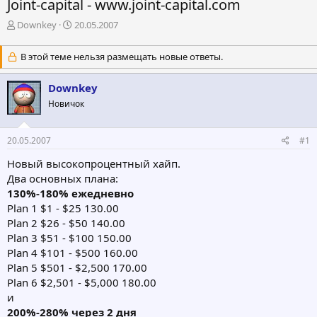
Joint-capital - www.joint-capital.com
А
Д
Downkey
20.05.2007
в
а
т
т
В этой теме нельзя размещать новые ответы.
о
а
р
н
Downkey
т
а
е
ч
Новичок
м
а
ы
л
а
20.05.2007
#1
Новый высокопроцентный хайп.
Два основных плана:
130%-180% ежедневно
Plan 1 $1 - $25 130.00
Plan 2 $26 - $50 140.00
Plan 3 $51 - $100 150.00
Plan 4 $101 - $500 160.00
Plan 5 $501 - $2,500 170.00
Plan 6 $2,501 - $5,000 180.00
и
200%-280% через 2 дня