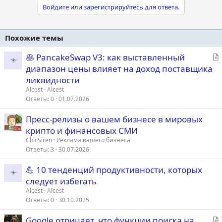
Войдите или зарегистрируйтесь для ответа.
Похожие темы
С
🥞 PancakeSwap V3: как выставленный
т
диапазон цены влияет на доход поставщика
а
ликвидности
т
Alcest
Alcest
ь
Ответы
0
01.07.2026
я
Пресс-релизы о вашем бизнесе в мировых
крипто и финансовых СМИ
ChicSiren
Реклама вашего бизнеса
Ответы
3
30.07.2026
💪 10 тенденций продуктивности, которых
следует избегать
Alcest
Alcest
Ответы
0
30.10.2025
С
Google отрицает, что функции поиска на