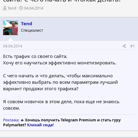
А
Д
Tend
04.04.2014
в
а
т
т
Tend
о
а
р
н
Специалист
т
а
е
ч
04.04.2014
#1
м
а
ы
л
Есть трафик со своего сайта.
а
Хочу его научиться эффективно монетизировать.
С чего начать и что делать, чтобы максимально
эффективно выбрать по всем параметрам лучший
вариант продажи этого трафика?
Я совсем новичок в этом деле, пока еще не знаюсь
совсем.
Реклама
: 🔥
Хочешь получить Telegram Premium и стать гуру
Polymarket?
Кликай сюда!