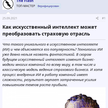
The Flash
о
а
р
н
ТОП-МАСТЕР
Верифицирован
т
а
е
ч
25.09.2021
#1
м
а
ы
л
Как искусственный интеллект может
а
преобразовать страховую отрасль​
Что такого уникального в искусственном интеллекте
(ИИ) и чем объясняется его популярность? Технологии ИИ
уже давно нельзя назвать фантастикой. В скором
будущем искусственный интеллект изменит бизнес-
модели многих компаний по всему миру, в том числе и
классическую модель ведения страхового бизнеса. И хотя
процесс внедрения ИИ в работу компаний имеет
сложности, результат окупает затраченные усилия
повышением темпов роста прибыли.