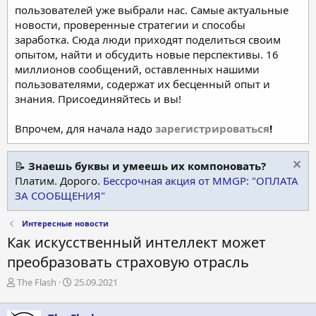
пользователей уже выбрали нас. Самые актуальные
новости, проверенные стратегии и способы
заработка. Сюда люди приходят поделиться своим
опытом, найти и обсудить новые перспективы. 16
миллионов сообщений, оставленных нашими
пользователями, содержат их бесценный опыт и
знания. Присоединяйтесь и вы!
Впрочем, для начала надо
зарегистрироваться
!
📝
Знаешь буквы и умеешь их компоновать?
Платим. Дорого.
Бессрочная акция от MMGP: "ОПЛАТА
ЗА СООБЩЕНИЯ"
Интересные новости
Как искусственный интеллект может
преобразовать страховую отрасль
А
Д
The Flash
25.09.2021
в
а
т
т