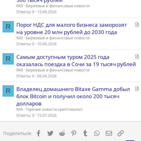
т
R49
Биржевые и финансовые новости
ь
Ответы
0
15.06.2026
я
С
Порог НДС для малого бизнеса заморозят
R
т
на уровне 20 млн рублей до 2030 года
а
R49
Биржевые и финансовые новости
т
Ответы
0
10.06.2026
ь
С
Самым доступным туром 2025 года
я
R
т
оказалась поездка в Сочи за 19 тысяч рублей
а
R49
Биржевые и финансовые новости
т
Ответы
0
06.04.2026
ь
С
Владелец домашнего Bitaxe Gamma добыл
я
R
т
блок Bitcoin и получил около 200 тысяч
а
долларов
т
R49
Горячие новости криптовалют
ь
Ответы
0
15.07.2026
я
Facebook
Twitter
Reddit
Pinterest
Tumblr
WhatsApp
Электронна
Ссылка
Поделиться: