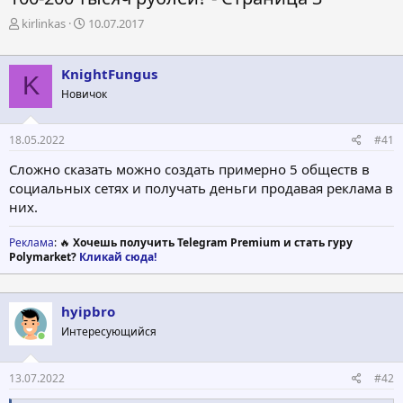
А
Д
kirlinkas
10.07.2017
в
а
т
т
о
а
KnightFungus
K
р
н
Новичок
т
а
е
ч
м
а
18.05.2022
#41
ы
л
а
Сложно сказать можно создать примерно 5 обществ в
социальных сетях и получать деньги продавая реклама в
них.
Реклама
: 🔥
Хочешь получить Telegram Premium и стать гуру
Polymarket?
Кликай сюда!
hyipbro
Интересующийся
13.07.2022
#42