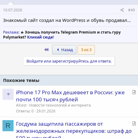
10.07.2026
#49
Знакомый сайт создал на WordPress и обувь продавал...
Реклама
: 🔥
Хочешь получить Telegram Premium и стать гуру
Polymarket?
Кликай сюда!
First
Назад
3 из 3
Войдите или зарегистрируйтесь для ответа.
Похожие темы
С
iPhone 17 Pro Max дешевеет в России: уже
т
почти 100 тысяч рублей
а
Alcest
Новости технологий и интернета
т
Ответы
0
29.01.2026
ь
С
Госдума защитила пассажиров от
я
R
т
железнодорожных перекупщиков: штраф до
а
500 тысяч рублей