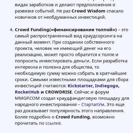
видах заработков и делают предположения о
развязке событий. Не раз
Crowd Wisdom
спасало
новичков от необдуманных инвестиций.
Crowd Funding(«финансирование толпой»)
– это
самый распространенный вид краудсорсинга на
данный момент. При создании собственного
проекта, человек не имеющий денег на его
реализацию, может просто обратится к толпе и
попросить инвестировать деньги. Если разработка
интересна и полезна для общества, то
необходимую сумму можно собрать в кратчайшие
сроки. Самыми известными площадками для сбора
инвестиций считаются:
Kickstarter
,
Indiegogo
,
RocketHub
и CROWDRISE
. Сейчас и форум
MMGP.COM создал краудфандиговую площадку для
народного инвестирования –
СтартапУм
. Это еще
раз доказывает популярность этого направления.
Более подробно о
Crowd Funding
, возможно
прочитать
по ссылке
.