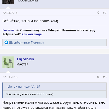
Профессионал
22.03.2016
#2
Всё чётко, ясно и по полочкам)
Реклама
: 🔥
Хочешь получить Telegram Premium и стать гуру
Polymarket?
Кликай сюда!
Р
Шурибанчик
и
Tigrenish
е
а
к
ц
Tigrenish
и
МАСТЕР
и
:
22.03.2016
#3
helenok написал(а):
Всё чётко, ясно и по полочкам)
Направление для многих, даже форумчан, относительно
новое потому постарался написать так, чтобы после