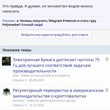
Это правда. Я думаю, их множество видов можно
написать.
Реклама
: 🔥
Хочешь получить Telegram Premium и стать гуру
Polymarket?
Кликай сюда!
Войдите или зарегистрируйтесь для ответа.
Похожие темы
С
Электронная бумага достигает частоты 75
т
Гц для лучшего соответствия задачам
а
производительности
т
Asal
Новости технологий и интернета
ь
Ответы
0
05.08.2025
я
С
Регуляторный перекресток в американском
т
законодательстве о криптовалютах
а
bizneser
Новости криптовалютного рынка
т
Ответы
0
10.12.2025