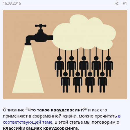
16.03.2016
#1
м
а
ы
л
а
Описание
"Что такое краудсорсинг?"
и как его
применяют в современной жизни, можно прочитать
в
соответствующей теме
. В этой статье мы поговорим о
классификациях краудсорсинга
.