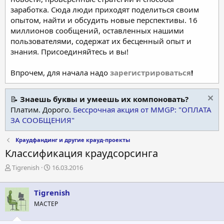
заработка. Сюда люди приходят поделиться своим
опытом, найти и обсудить новые перспективы. 16
миллионов сообщений, оставленных нашими
пользователями, содержат их бесценный опыт и
знания. Присоединяйтесь и вы!
Впрочем, для начала надо
зарегистрироваться
!
📝
Знаешь буквы и умеешь их компоновать?
Платим. Дорого.
Бессрочная акция от MMGP: "ОПЛАТА
ЗА СООБЩЕНИЯ"
Краудфандинг и другие крауд-проекты
Классификация краудсорсинга
А
Д
Tigrenish
16.03.2016
в
а
т
т
Tigrenish
о
а
р
н
МАСТЕР
т
а
е
ч