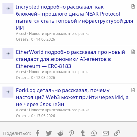
ь
С
Incrypted подробно рассказал, как
я
т
блокчейн прошлого цикла NEAR Protocol
а
пытается стать топовой инфраструктурой для
т
ИИ
ь
Alcest
Новости криптовалютного рынка
я
Ответы
0
14.06.2026
С
EtherWorld подробно рассказал про новый
т
стандарт для экономики AI-агентов в
а
Ethereum — ERC-8183
т
Alcest
Новости криптовалютного рынка
ь
Ответы
0
12.03.2026
я
С
ForkLog детально рассказал, почему
т
настоящий Web3 может прийти через ИИ, а
а
не через блокчейн
т
Alcest
Новости криптовалютного рынка
ь
Ответы
0
17.06.2026
я
Facebook
Twitter
Reddit
Pinterest
Tumblr
WhatsApp
Электронна
Ссылка
Поделиться: