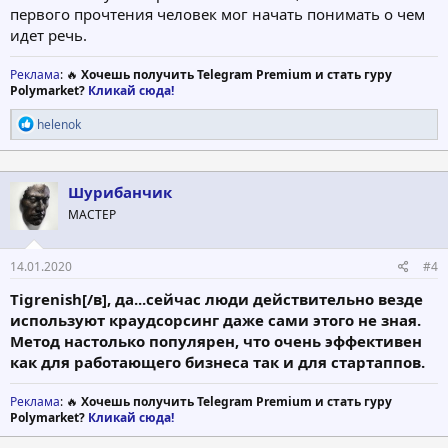
первого прочтения человек мог начать понимать о чем
идет речь.
Реклама
: 🔥
Хочешь получить Telegram Premium и стать гуру
Polymarket?
Кликай сюда!
Р
helenok
е
а
к
ц
Шурибанчик
и
МАСТЕР
и
:
14.01.2020
#4
Tigrenish[/в], да...сейчас люди действительно везде
используют краудсорсинг даже сами этого не зная.
Метод настолько популярен, что очень эффективен
как для работающего бизнеса так и для стартаппов.
Реклама
: 🔥
Хочешь получить Telegram Premium и стать гуру
Polymarket?
Кликай сюда!