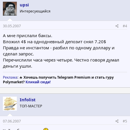
upsi
Интересующийся
30.05.2007
#4
А мне прислали баксы.
Вложил 4$ на однодневный депозит снял 7.20$
Правда не инстантом - разбил по одному доллару и
сделал запрос.
Перечислили часа через четыре. Честно говоря думал
деньги ушли.
Реклама
: 🔥
Хочешь получить Telegram Premium и стать гуру
Polymarket?
Кликай сюда!
Infolist
ТОП-МАСТЕР
07.06.2007
#5