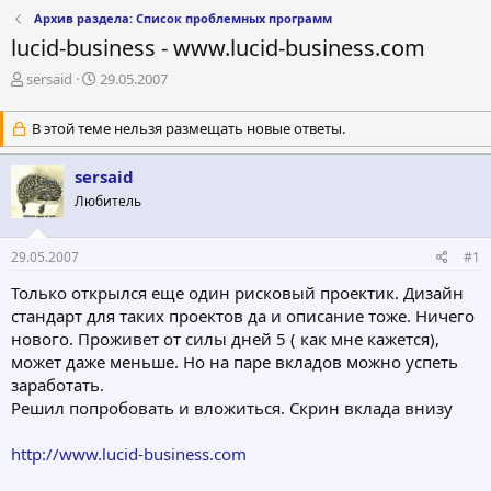
Архив раздела: Список проблемных программ
lucid-business - www.lucid-business.com
А
Д
sersaid
29.05.2007
в
а
т
т
В этой теме нельзя размещать новые ответы.
о
а
р
н
sersaid
т
а
е
ч
Любитель
м
а
ы
л
а
29.05.2007
#1
Только открылся еще один рисковый проектик. Дизайн
стандарт для таких проектов да и описание тоже. Ничего
нового. Проживет от силы дней 5 ( как мне кажется),
может даже меньше. Но на паре вкладов можно успеть
заработать.
Решил попробовать и вложиться. Скрин вклада внизу
http://www.lucid-business.com