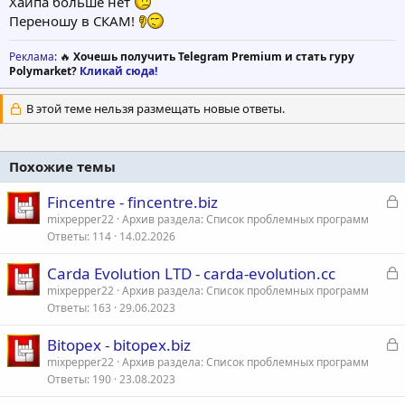
Хайпа больше нет
Переношу в СКАМ!
Реклама
: 🔥
Хочешь получить Telegram Premium и стать гуру
Polymarket?
Кликай сюда!
В этой теме нельзя размещать новые ответы.
Похожие темы
З
Fincentre - fincentre.biz
а
mixpepper22
Архив раздела: Список проблемных программ
Ответы
114
14.02.2026
к
р
З
Carda Evolution LTD - carda-evolution.cc
а
mixpepper22
Архив раздела: Список проблемных программ
т
Ответы
163
29.06.2023
к
а
р
З
Bitopex - bitopex.biz
а
mixpepper22
Архив раздела: Список проблемных программ
т
Ответы
190
23.08.2023
к
а
р