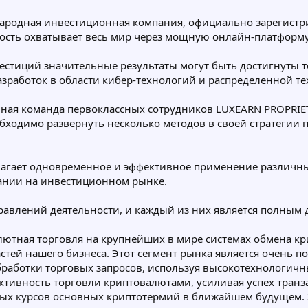
 дней
народная инвестиционная компания, официально зарегистр
ность охватывает весь мир через мощную онлайн-платформу
вестиций значительные результаты могут быть достигнуты 
работок в области кибер-технологий и распределенной тех
иционного периода Да
нвестиционного периода Да
нная команда первоклассных сотрудников LUXEARN PROPRIET
бходимо развернуть несколько методов в своей стратегии
лагает одновременное и эффективное применение различны
ании на инвестиционном рынке.
правлений деятельности, и каждый из них является полным
ютная торговля на крупнейших в мире системах обмена кр
тей нашего бизнеса. Этот сегмент рынка является очень 
аботки торговых запросов, используя высокотехнологичн
тивность торговли криптовалютами, усиливая успех транз
ых курсов основных криптотермий в ближайшем будущем. 