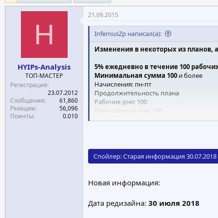
е
ч
21.09.2015
м
а
H
ы
л
а
InfernusZp написал(а):
Изменения в некоторых из планов, 
HYIPs-Analysis
5% ежедневно в течение 100 рабочи
Минимальная сумма 100
и более
ТОП-МАСТЕР
Начисления: пн-пт
Регистрация
23.07.2012
Продолжительность плана
Сообщения
61,860
Рабочие дни: 100
Реакции
56,096
Календарные дни: 140
Поинты
0.010
Выплата прибыли по окончании инвест
Возврат основного депозита в конце и
5,5% ежедневно в течение 80 рабоч
Минимальная сумма 125
и более
Спойлер:
Старая информация 30.07.2018
Начисления: пн-пт
Продолжительность плана
Рабочие дни: 80
Новая информация:
Календарные дни: 112
Выплата прибыли по окончании инвест
Дата редизайна:
30 июля 2018
Возврат основного депозита в конце и