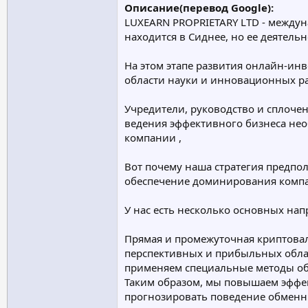
Описание(перевод Google):
6% ежедневно в течение 60 рабочих
LUXEARN PROPRIETARY LTD - между
Минимальная сумма 150
и более
Начисления: пн-пт
находится в Сиднее, но ее деятель
Продолжительность плана
Рабочие дни: 60
На этом этапе развития онлайн-ин
Календарные дни: 85
области науки и инновационных раз
Выплата прибыли по окончании инвест
Возврат основного депозита в конце и
Учредители, руководство и сплоче
ведения эффективного бизнеса нео
компании ,
Вот почему наша стратегия предпо
обеспечение доминирования комп
У нас есть несколько основных на
Прямая и промежуточная криптовал
перспективных и прибыльных облас
применяем специальные методы обр
Таким образом, мы повышаем эффек
прогнозировать поведение обменн