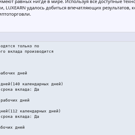
имеют равных нигде в мире. Используя все доступные техн
, LUXEARN удалось добиться впечатляющих результатов, к
птоторговли.
одятся только по

го вклада производится

абочих дней

дней(140 календарных дней)

срока вклада: Да

рабочих дней

ней(112 календарных дней)

срока вклада: Да

бочих дней
