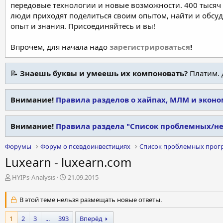
передовые технологии и новые возможности. 400 тысяч 
люди приходят поделиться своим опытом, найти и обсу
опыт и знания. Присоединяйтесь и вы!
Впрочем, для начала надо
зарегистрироваться
!
📝
Знаешь буквы и умеешь их компоновать?
Платим. 
Внимание!
Правила разделов о хайпах, МЛМ и экон
Внимание!
Правила раздела "Список проблемных/н
Форумы
Форум о псевдоинвестициях
Список проблемных прог
Luxearn - luxearn.com
А
Д
HYIPs-Analysis
21.09.2015
в
а
т
т
В этой теме нельзя размещать новые ответы.
о
а
р
н
1
2
3
...
393
Вперёд
т
а