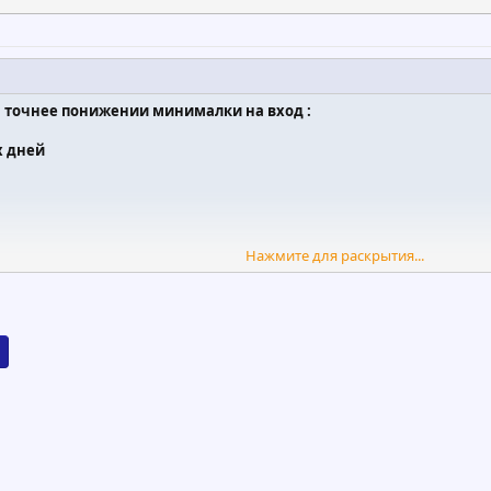
а точнее понижении минималки на вход :
х дней
Нажмите для раскрытия...
иционного периода Да
нвестиционного периода Да
их дней
иционного периода Да
нвестиционного периода Да