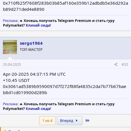
0x710f625f7608f283b03b85af160e359b12adbdb5e36d292a
b89d271ded4e8890
Реклама
: 🔥
Хочешь получить Telegram Premium и стать гуру
Polymarket?
Кликай сюда!
sergo1964
ТОП-МАСТЕР
20.04.2025
#20
Apr-20-2025 04:37:15 PM UTC
+10.45 USDT
0x3061ad5389b9590097d7f272f88fa4835c2da7b77b67bae
b8d1cd019900d289b
Реклама
: 🔥
Хочешь получить Telegram Premium и стать гуру
Polymarket?
Кликай сюда!
Last
1 из 4
Вперёд