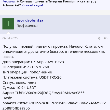
Реклама
: 🔥
Хочешь получить Telegram Premium и стать гуру
Polymarket?
Кликай сюда!
igor drobnitsa
I
Профессионал
06.04.2025
#5
Получил первый платеж от проекта. Начало! Кстати, он
оплачивается достаточно быстро, в течение нескольких
часов.
Дата операции: 05 Апр 2025 19:29
ID операции: 2211570260
Тип операции: пополнение
Платежная система: USDT TRC-20
Статус: выполнена
Сумма: 10.94 USDT
Адрес: TLhPqVXxQct2XjDGQFcwy4RANvAeG***
Hash:
bba49f179ff4c3782bb7a383d7c95896da6d50b6d246fe9061
2588f6ffbaa955