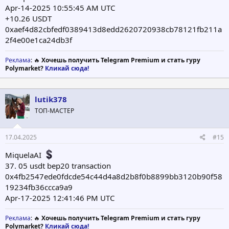
Apr-14-2025 10:55:45 AM UTC
+10.26 USDT
0xaef4d82cbfedf0389413d8edd2620720938cb78121fb211a
2f4e00e1ca24db3f
Реклама
: 🔥
Хочешь получить Telegram Premium и стать гуру
Polymarket?
Кликай сюда!
lutik378
ТОП-МАСТЕР
17.04.2025
#15
MiquelaAI
37. 05 usdt bep20 transaction
0x4fb2547ede0fdcde54c44d4a8d2b8f0b8899bb3120b90f58
19234fb36ccca9a9
Apr-17-2025 12:41:46 PM UTC
Реклама
: 🔥
Хочешь получить Telegram Premium и стать гуру
Polymarket?
Кликай сюда!