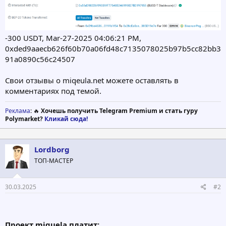
-300 USDT, Mar-27-2025 04:06:21 PM,
0xded9aaecb626f60b70a06fd48c7135078025b97b5cc82bb3
91a0890c56c24507
Свои отзывы о miqeula.net можете оставлять в
комментариях под темой.
Реклама
: 🔥
Хочешь получить Telegram Premium и стать гуру
Polymarket?
Кликай сюда!
Lordborg
ТОП-МАСТЕР
30.03.2025
#2
Проект miquela платит: