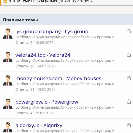
В этой теме нельзя размещать новые ответы.
Похожие темы
З
lys-group.company - Lys-group
а
Lordborg
Архив раздела: Список проблемных программ
Ответы
5
10.06.2026
к
р
З
velora24.top - Velora24
а
Lordborg
Архив раздела: Список проблемных программ
т
Ответы
10
24.07.2026
к
а
р
З
money-houses.com - Money-houses
а
Lordborg
Архив раздела: Список проблемных программ
т
Ответы
11
18.05.2026
к
а
р
З
powergrow.io - Powergrow
а
Lordborg
Архив раздела: Список проблемных программ
т
Ответы
4
15.07.2026
к
а
р
З
algorixy.io - Algorixy
а
Lordborg
Архив раздела: Список проблемных программ
т