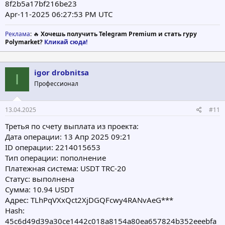
8f2b5a17bf216be23
Apr-11-2025 06:27:53 PM UTC
Реклама
: 🔥
Хочешь получить Telegram Premium и стать гуру
Polymarket?
Кликай сюда!
igor drobnitsa
I
Профессионал
13.04.2025
#11
Третья по счету выплата из проекта:
Дата операции: 13 Апр 2025 09:21
ID операции: 2214015653
Тип операции: пополнение
Платежная система: USDT TRC-20
Статус: выполнена
Сумма: 10.94 USDT
Адрес: TLhPqVXxQct2XjDGQFcwy4RANvAeG***
Hash:
45c6d49d39a30ce1442c018a8154a80ea657824b352eeebfa