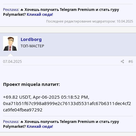
Реклама
: 🔥
Хочешь получить Telegram Premium и стать гуру
Polymarket?
Кликай сюда!
Последнее редактирование модератором:
10.04.2025
Lordborg
ТОП-МАСТЕР
07.04.2025
#6
Проект miquela платит:
+69.82 USDT, Apr-06-2025 05:18:52 PM,
0xa71b51f67c998a8999e2c76133d5531afc67b6311dec4cf2
ca9fe04fbea97292
Реклама
: 🔥
Хочешь получить Telegram Premium и стать гуру
Polymarket?
Кликай сюда!