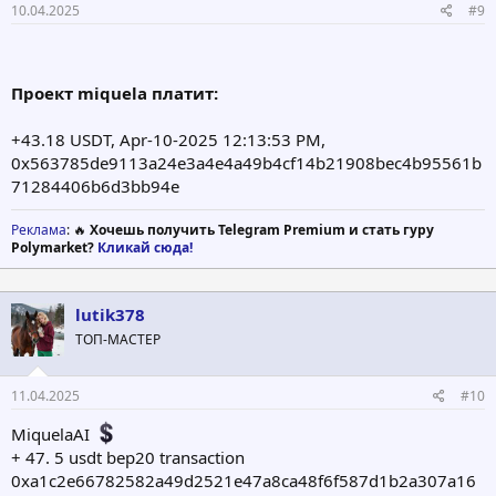
10.04.2025
#9
Проект miquela платит:
+43.18 USDT, Apr-10-2025 12:13:53 PM,
0x563785de9113a24e3a4e4a49b4cf14b21908bec4b95561b
71284406b6d3bb94e
Реклама
: 🔥
Хочешь получить Telegram Premium и стать гуру
Polymarket?
Кликай сюда!
lutik378
ТОП-МАСТЕР
11.04.2025
#10
MiquelaAI
+ 47. 5 usdt bep20 transaction
0xa1c2e66782582a49d2521e47a8ca48f6f587d1b2a307a16