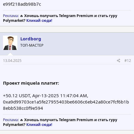
e99f218adb98b7c
Реклама
: 🔥
Хочешь получить Telegram Premium и стать гуру
Polymarket?
Кликай сюда!
Lordborg
ТОП-МАСТЕР
13.04.2025
#12
Проект miquela платит:
+50.12 USDT, Apr-13-2025 11:47:04 AM,
0xa9d99703ce1a5fe27955403be6606c6eb42a80ce7fcf6b1b
8ebb538cc0f9e594
Реклама
: 🔥
Хочешь получить Telegram Premium и стать гуру
Polymarket?
Кликай сюда!