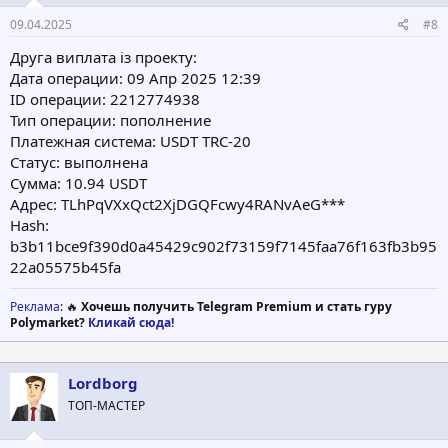
09.04.2025
#8
Друга виплата iз проекту:
Дата операции: 09 Апр 2025 12:39
ID операции: 2212774938
Тип операции: пополнение
Платежная система: USDT TRC-20
Статус: выполнена
Сумма: 10.94 USDT
Адрес: TLhPqVXxQct2XjDGQFcwy4RANvAeG***
Hash:
b3b11bce9f390d0a45429c902f73159f7145faa76f163fb3b95
22a05575b45fa
Реклама
: 🔥
Хочешь получить Telegram Premium и стать гуру
Polymarket?
Кликай сюда!
Lordborg
ТОП-МАСТЕР