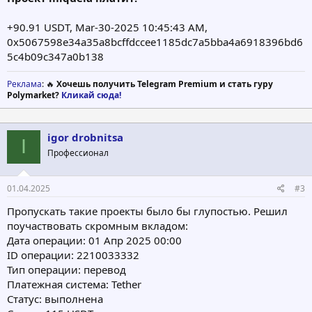
+90.91 USDT, Mar-30-2025 10:45:43 AM,
0x5067598e34a35a8bcffdccee1185dc7a5bba4a6918396bd6
5c4b09c347a0b138
Реклама
: 🔥
Хочешь получить Telegram Premium и стать гуру
Polymarket?
Кликай сюда!
igor drobnitsa
I
Профессионал
01.04.2025
#3
Пропускать такие проекты было бы глупостью. Решил
поучаствовать скромным вкладом:
Дата операции: 01 Апр 2025 00:00
ID операции: 2210033332
Тип операции: перевод
Платежная система: Tether
Статус: выполнена