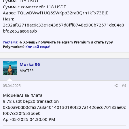
Сумма: 115 USDT
Сумма с комиссией: 118 USDT
Адрес: TQLwDWwf1UQ6SWKpo32raBQrn1kTx73BJE
Hash:
2c32af82718ac6c33e1e43d57d8fff8748e900b72571de04e8
bfd2e52ae66a9b
Реклама
: 🔥
Хочешь получить Telegram Premium и стать гуру
Polymarket?
Кликай сюда!
Murka 96
МАСТЕР
05.04.2025
#4
MiquelaAI выплата
9.78 usdt bep20 transaction
0x60a9bdb0cfa37a3a40140130190f227a1426ec670183ae0c
f0b7cc20f553b6e0
Apr-05-2025 04:30:00 PM