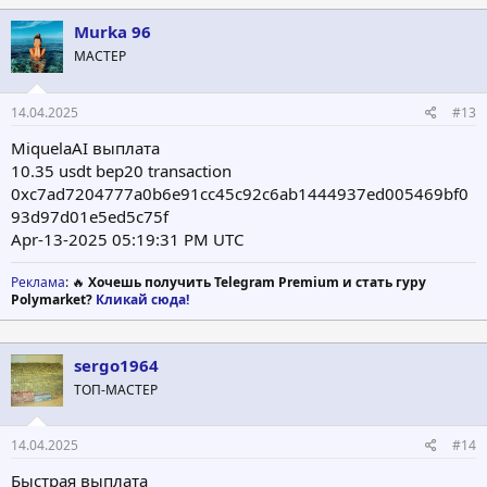
Murka 96
МАСТЕР
14.04.2025
#13
MiquelaAI выплата
10.35 usdt bep20 transaction
0xc7ad7204777a0b6e91cc45c92c6ab1444937ed005469bf0
93d97d01e5ed5c75f
Apr-13-2025 05:19:31 PM UTC
Реклама
: 🔥
Хочешь получить Telegram Premium и стать гуру
Polymarket?
Кликай сюда!
sergo1964
ТОП-МАСТЕР
14.04.2025
#14
Быстрая выплата