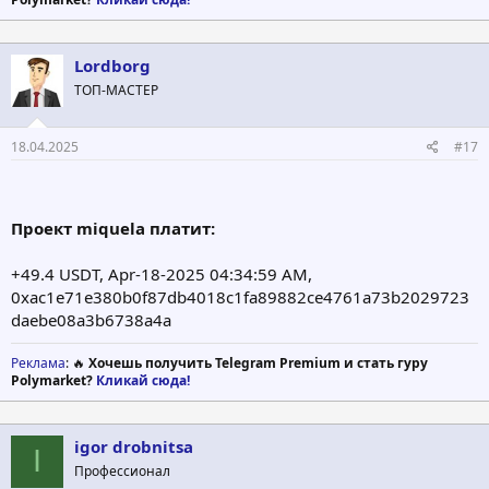
Lordborg
ТОП-МАСТЕР
18.04.2025
#17
Проект miquela платит:
+49.4 USDT, Apr-18-2025 04:34:59 AM,
0xac1e71e380b0f87db4018c1fa89882ce4761a73b2029723
daebe08a3b6738a4a
Реклама
: 🔥
Хочешь получить Telegram Premium и стать гуру
Polymarket?
Кликай сюда!
igor drobnitsa
I
Профессионал