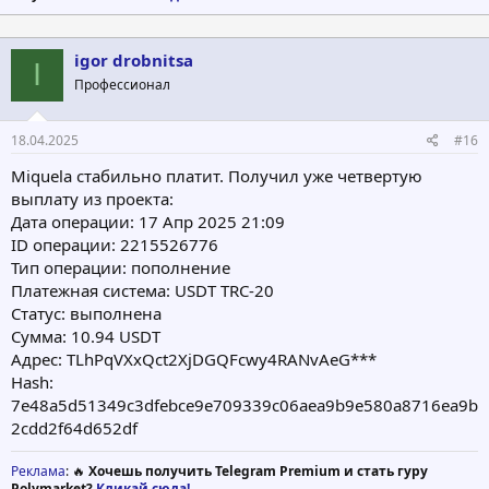
igor drobnitsa
I
Профессионал
18.04.2025
#16
Miquela стабильно платит. Получил уже четвертую
выплату из проекта:
Дата операции: 17 Апр 2025 21:09
ID операции: 2215526776
Тип операции: пополнение
Платежная система: USDT TRC-20
Статус: выполнена
Сумма: 10.94 USDT
Адрес: TLhPqVXxQct2XjDGQFcwy4RANvAeG***
Hash:
7e48a5d51349c3dfebce9e709339c06aea9b9e580a8716ea9b
2cdd2f64d652df
Реклама
: 🔥
Хочешь получить Telegram Premium и стать гуру
Polymarket?
Кликай сюда!