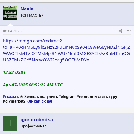
Naale
ТОП-МАСТЕР
08.04.2025
#7
https://mmgp.com/redirect?
to=aHR0cHM6Ly9ic2NzY2FuLmNvbS90eC8weGEyNDZlNGFjZ
WViOTIxMTVjOTMxMjk3NWUxNmI0MGE3Y2IxYzBhMThhOG
U3ZTMxZGY5NzcwOWI2Yzg5OGFhMDY=
12.82 USDT
Apr-07-2025 06:52:22 AM UTC
Реклама
: 🔥
Хочешь получить Telegram Premium и стать гуру
Polymarket?
Кликай сюда!
igor drobnitsa
I
Профессионал