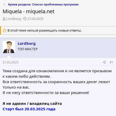
Архив раздела: Список проблемных программ
Miquela - miquela.net
А
Д
Lordborg
27.03.2025
в
а
т
т
В этой теме нельзя размещать новые ответы.
о
а
р
н
т
а
Lordborg
е
ч
ТОП-МАСТЕР
м
а
ы
л
а
27.03.2025
#1
Тема создана для ознакомления и не является призывом
к каким-либо действиям.
Вся ответственность за сохранность ваших денег лежит
только на вас.
Я не несу ответственности за ваши решения!
Я не админ / владелец сайта
Старт был 20.03.2025 года