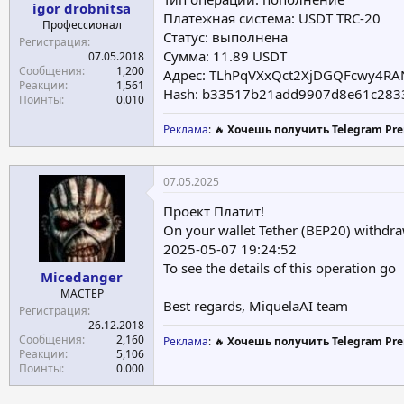
igor drobnitsa
Платежная система: USDT TRC-20
Профессионал
Статус: выполнена
Регистрация
Сумма: 11.89 USDT
07.05.2018
Сообщения
1,200
Адрес: TLhPqVXxQct2XjDGQFcwy4RA
Реакции
1,561
Hash: b33517b21add9907d8e61c283
Поинты
0.010
Реклама
: 🔥
Хочешь получить Telegram Pre
07.05.2025
Проект Платит!
On your wallet Tether (BEP20) wit
2025-05-07 19:24:52
To see the details of this operation go
Micedanger
МАСТЕР
Best regards, MiquelaAI team
Регистрация
26.12.2018
Сообщения
2,160
Реклама
: 🔥
Хочешь получить Telegram Pre
Реакции
5,106
Поинты
0.000