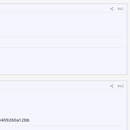
#41
#42
88409260a12bb