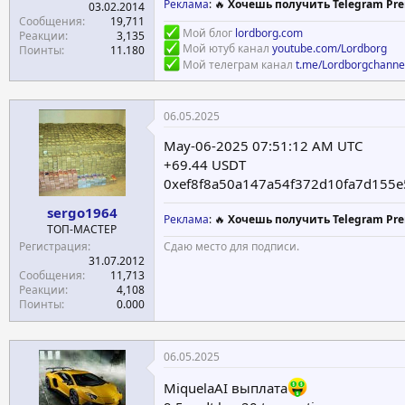
Реклама
: 🔥
Хочешь получить Telegram Pre
03.02.2014
Сообщения
19,711
Мой блог
lordborg.com
Реакции
3,135
Мой ютуб канал
youtube.com/Lordborg
Поинты
11.180
Мой телеграм канал
t.me/Lordborgchanne
06.05.2025
May-06-2025 07:51:12 AM UTC
+69.44 USDT
0xef8f8a50a147a54f372d10fa7d155
sergo1964
Реклама
: 🔥
Хочешь получить Telegram Pre
ТОП-МАСТЕР
Регистрация
Сдаю место для подписи.
31.07.2012
Сообщения
11,713
Реакции
4,108
Поинты
0.000
06.05.2025
MiquelaAI выплата