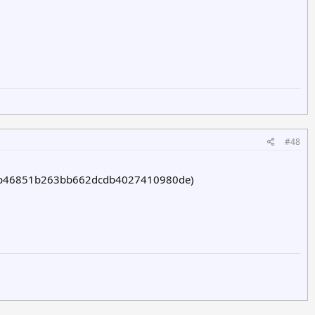
#48
961b46851b263bb662dcdb4027410980de)