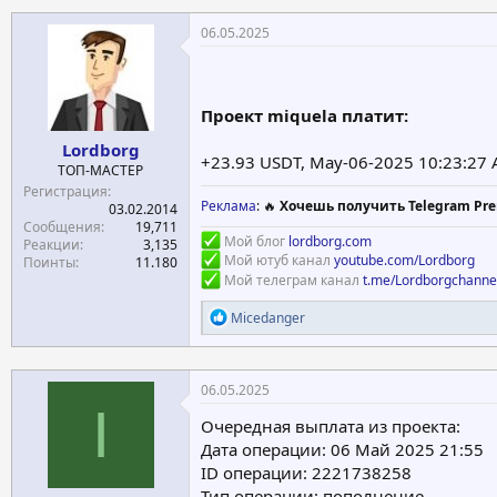
06.05.2025
Проект miquela платит:
Lordborg
+23.93 USDT, May-06-2025 10:23:27
ТОП-МАСТЕР
Регистрация
Реклама
: 🔥
Хочешь получить Telegram Pre
03.02.2014
Сообщения
19,711
Мой блог
lordborg.com
Реакции
3,135
Мой ютуб канал
youtube.com/Lordborg
Поинты
11.180
Мой телеграм канал
t.me/Lordborgchanne
Р
Micedanger
е
а
к
ц
06.05.2025
и
I
и
Очередная выплата из проекта:
:
Дата операции: 06 Май 2025 21:55
ID операции: 2221738258
Тип операции: пополнение