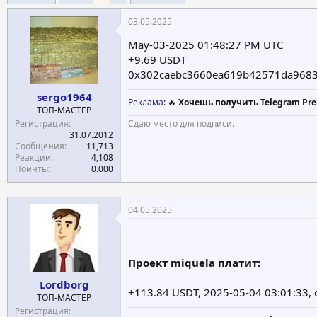
е
ч
03.05.2025
м
а
ы
л
May-03-2025 01:48:27 PM UTC
а
+9.69 USDT
0x302caebc3660ea619b42571da9683
sergo1964
Реклама
: 🔥
Хочешь получить Telegram Pre
ТОП-МАСТЕР
Регистрация
Сдаю место для подписи.
31.07.2012
Сообщения
11,713
Реакции
4,108
Поинты
0.000
04.05.2025
Проект miquela платит:
Lordborg
+113.84 USDT, 2025-05-04 03:01:3
ТОП-МАСТЕР
Регистрация