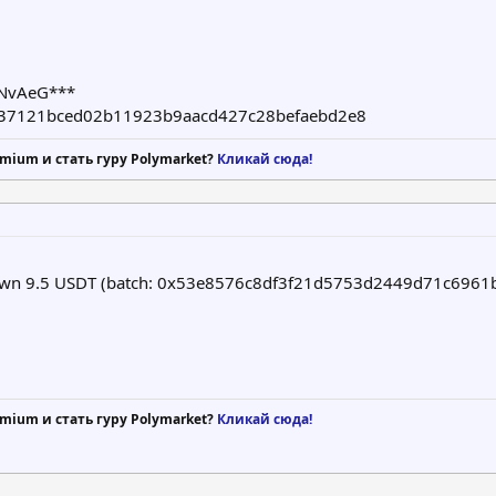
NvAeG***
37121bced02b11923b9aacd427c28befaebd2e8
mium и стать гуру Polymarket?
Кликай сюда!
hdrawn 9.5 USDT (batch: 0x53e8576c8df3f21d5753d2449d71c6
mium и стать гуру Polymarket?
Кликай сюда!