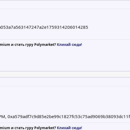
3a053a7a563147247a2e1759314206014285
mium и стать гуру Polymarket?
Кликай сюда!
7 PM, 0xa579adf7c9d85e2be99c1827fc53c75ad9069b38093dc11
mium и стать гуру Polymarket?
Кликай сюда!