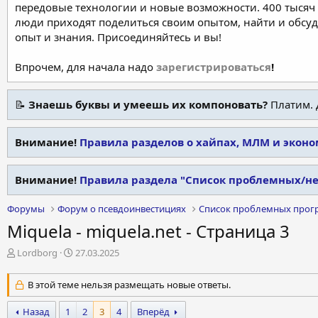
передовые технологии и новые возможности. 400 тысяч 
люди приходят поделиться своим опытом, найти и обсу
опыт и знания. Присоединяйтесь и вы!
Впрочем, для начала надо
зарегистрироваться
!
📝
Знаешь буквы и умеешь их компоновать?
Платим. 
Внимание!
Правила разделов о хайпах, МЛМ и экон
Внимание!
Правила раздела "Список проблемных/н
Форумы
Форум о псевдоинвестициях
Список проблемных прог
Miquela - miquela.net - Страница 3
А
Д
Lordborg
27.03.2025
в
а
т
т
В этой теме нельзя размещать новые ответы.
о
а
р
н
Назад
1
2
3
4
Вперёд
т
а