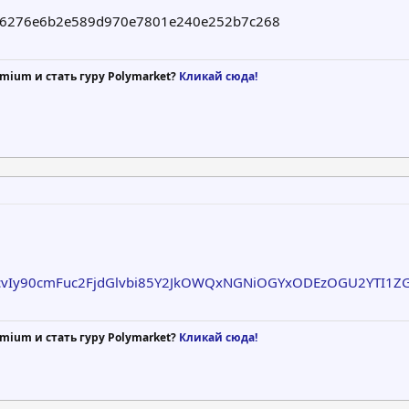
e6276e6b2e589d970e7801e240e252b7c268
mium и стать гуру Polymarket?
Кликай сюда!
vIy90cmFuc2FjdGlvbi85Y2JkOWQxNGNiOGYxODEzOGU2YTI1Z
mium и стать гуру Polymarket?
Кликай сюда!