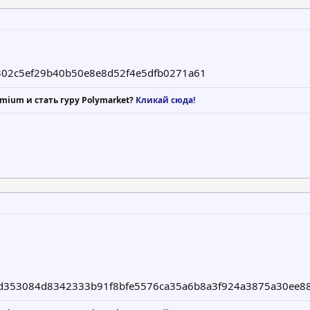
02c5ef29b40b50e8e8d52f4e5dfb0271a61
mium и стать гуру Polymarket?
Кликай сюда!
3, d353084d8342333b91f8bfe5576ca35a6b8a3f924a3875a30ee