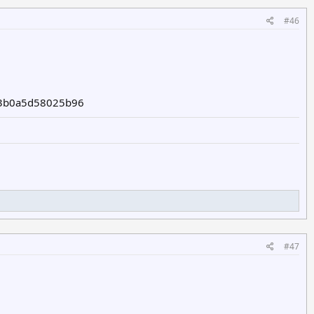
#46
e3b0a5d58025b96
#47