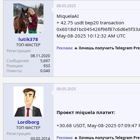
08.05.2025
MiquelaAI
+ 42.75 usdt bep20 transaction
0x6018d1bc045426f96f87c6d6e5f3
May-08-2025 10:12:32 AM UTC
lutik378
ТОП-МАСТЕР
Реклама
: 🔥
Хочешь получить Telegram Pre
Регистрация
08.11.2020
Сообщения
5,697
Реакции
933
Поинты
0.040
09.05.2025
Проект miquela платит:
Lordborg
+30.68 USDT, May-08-2025 07:09:4
ТОП-МАСТЕР
Регистрация
Реклама
: 🔥
Хочешь получить Telegram Pre
03.02.2014