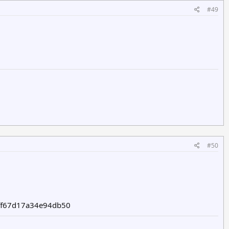
#49
#50
ff67d17a34e94db50