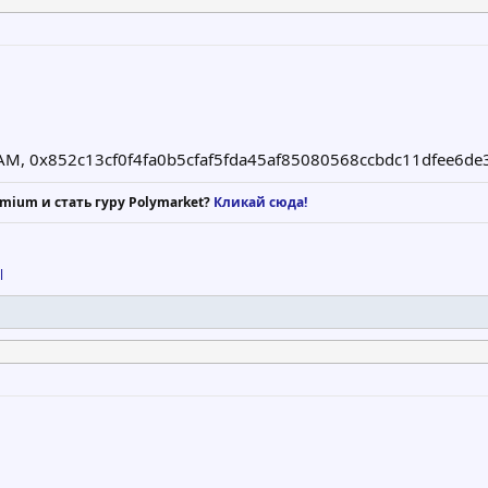
 AM, 0x852c13cf0f4fa0b5cfaf5fda45af85080568ccbdc11dfee6d
mium и стать гуру Polymarket?
Кликай сюда!
l