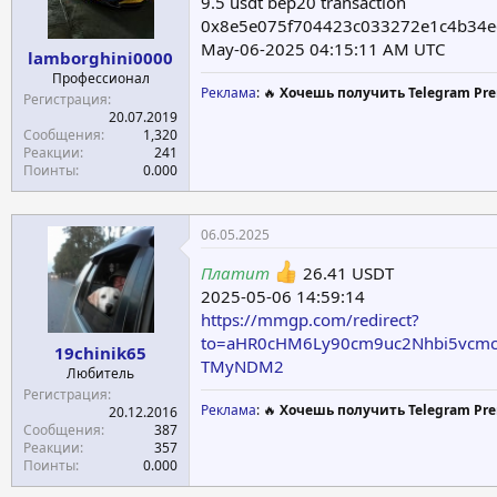
9.5 usdt bep20 transaction
0x8e5e075f704423c033272e1c4b34
May-06-2025 04:15:11 AM UTC
lamborghini0000
Профессионал
Реклама
: 🔥
Хочешь получить Telegram Pre
Регистрация
20.07.2019
Сообщения
1,320
Реакции
241
Поинты
0.000
06.05.2025
Платит
26.41 USDT
2025-05-06 14:59:14
https://mmgp.com/redirect?
to=aHR0cHM6Ly90cm9uc2Nhbi5vcmc
19chinik65
TMyNDM2
Любитель
Регистрация
Реклама
: 🔥
Хочешь получить Telegram Pre
20.12.2016
Сообщения
387
Реакции
357
Поинты
0.000