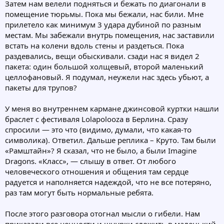
Затем нам велели подняться и бежать по диагонали в
помещение тюрьмы. Пока мы бежали, нас били. Мне
прилетело как минимум 3 удара дубиной по разным
местам. Мы забежали внутрь помещения, нас заставили
встать на колени вдоль стены и раздеться. Пока
раздевались, вещи обыскивали. сзади нас я видел 2
пакета: один большой холщевый, второй маленький
целлофановый. Я подумал, неужели нас здесь убьют, а
пакеты для трупов?
У меня во внутреннем кармане джинсовой куртки нашли
браслет с фестиваля Lolapolooza в Берлина. Сразу
спросили — это что (видимо, думали, что какая-то
символика). Ответил. Дальше реплика – Круто. Там были
«Рамштайн»? Я сказал, что не было, а были Imagine
Dragons. «Класс», — слышу в ответ. От любого
человеческого отношения и общения там сердце
радуется и наполняется надеждой, что не все потеряно,
раз там могут быть нормальные ребята.
После этого разговора отогнал мысли о гибели. Нам