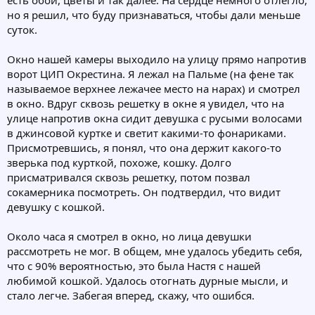
есть обои, цветы и так далее. На сердце немного отлегло,
но я решил, что буду признаваться, чтобы дали меньше
суток.
Окно нашей камеры выходило на улицу прямо напротив
ворот ЦИП Окрестина. Я лежал на Пальме (на фене так
называемое верхнее лежачее место на нарах) и смотрел
в окно. Вдруг сквозь решетку в окне я увидел, что на
улице напротив окна сидит девушка с русыми волосами
в джинсовой куртке и светит какими-то фонариками.
Присмотревшись, я понял, что она держит какого-то
зверька под курткой, похоже, кошку. Долго
присматривался сквозь решетку, потом позвал
сокамерника посмотреть. Он подтвердил, что видит
девушку с кошкой.
Около часа я смотрел в окно, но лица девушки
рассмотреть не мог. В общем, мне удалось убедить себя,
что с 90% вероятностью, это была Настя с нашей
любимой кошкой. Удалось отогнать дурные мысли, и
стало легче. Забегая вперед, скажу, что ошибся.