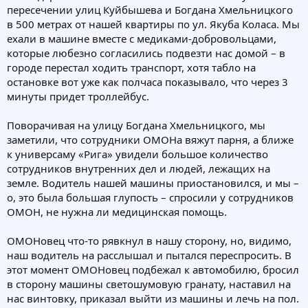
пересечении улиц Куйбышева и Богдана Хмельницкого
в 500 метрах от нашей квартиры по ул. Якуба Коласа. Мы
ехали в машине вместе с медиками-добровольцами,
которые любезно согласились подвезти нас домой – в
городе перестал ходить транспорт, хотя табло на
остановке вот уже как полчаса показывало, что через 3
минуты придет троллейбус.
Поворачивая на улицу Богдана Хмельницкого, мы
заметили, что сотрудники ОМОНа вяжут парня, а ближе
к универсаму «Рига» увидели большое количество
сотрудников внутренних дел и людей, лежащих на
земле. Водитель нашей машины приостановился, и мы –
о, это была большая глупость – спросили у сотрудников
ОМОН, не нужна ли медицинская помощь.
ОМОНовец что-то рявкнул в нашу сторону, но, видимо,
наш водитель на расслышал и пытался переспросить. В
этот момент ОМОНовец подбежал к автомобилю, бросил
в сторону машины светошумовую гранату, наставил на
нас винтовку, приказал выйти из машины и лечь на пол.