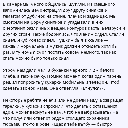
В камере мы много общались, шутили. Из смешного
запомнилась демонстрация друг другу синяков и
гематом от дубинок на спине, плечах и задницах. Мы
смотрели на форму синяков и угадывали в них
очертания различных вещей, контуров карты Беларуси и
других стран. Также бодрились, что Ленин сидел, Сталин
сидел, Якуб Колас сидел, Пушкин был в ссылке —
каждый нормальный мужик должен отсидеть хотя бы
раз. В ту ночь я смог поспать совсем немного, так как
спать можно было только сидя.
Утром нам дали чай, 3 буханки черного и 2 – белого
хлеба, а также сечку. Помню момент, когда один парень
решил попросить у кухарки мобильный телефон, чтоб
сделать звонок маме. Она ответила: «E*нулся?».
Некоторые ребята не ели или не доели кашу. Возвращая
тарелки, у кухарки спросили, что делать с оставшейся
едой, может вернуть ее вам, чтоб не выбрасывать? На
что получили ответ от рядом стоящего охранника
тюрьма, что-то в роде: «Щас я тебе въ*бу — быстро