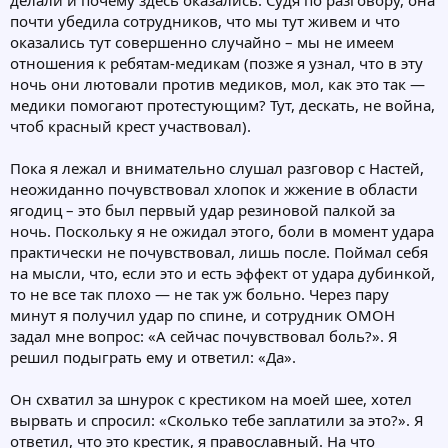
делали и почему здесь оказались. Судя по разговору, она
почти убедила сотрудников, что мы тут живем и что
оказались тут совершенно случайно – мы не имеем
отношения к ребятам-медикам (позже я узнал, что в эту
ночь они лютовали против медиков, мол, как это так —
медики помогают протестующим? Тут, дескать, не война,
чтоб красный крест участвовал).
Пока я лежал и внимательно слушал разговор с Настей,
неожиданно почувствовал хлопок и жжение в области
ягодиц – это был первый удар резиновой палкой за
ночь. Поскольку я не ожидал этого, боли в момент удара
практически не почувствовал, лишь после. Поймал себя
на мысли, что, если это и есть эффект от удара дубинкой,
то не все так плохо — не так уж больно. Через пару
минут я получил удар по спине, и сотрудник ОМОН
задал мне вопрос: «А сейчас почувствовал боль?». Я
решил подыграть ему и ответил: «Да».
Он схватил за шнурок с крестиком на моей шее, хотел
вырвать и спросил: «Сколько тебе заплатили за это?». Я
ответил, что это крестик, я православный. На что