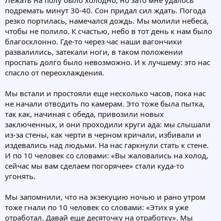
Лежать на полу было холодно, но зато мне удалось
подремать минут 30-40. Сон придал сил ждать. Погода
резко портилась, намечался дождь. Мы молили небеса,
чтобы не полило. К счастью, небо в тот день к нам было
благосклонно. Где-то через час наши вагончики
развалились, затекали ноги, в таком положении
проспать долго было невозможно. И к лучшему: это нас
спасло от переохлаждения.
Мы встали и простояли еще несколько часов, пока нас
не начали отводить по камерам. Это тоже была пытка,
так как, начиная с обеда, привозили новых
заключенных, и они проходили круги ада: мы слышали
из-за стены, как черти в черном кричали, избивали и
издевались над людьми. На нас гаркнули стать к стене.
И по 10 человек со словами: «Вы жаловались на холод,
сейчас мы вам сделаем погорячее» стали куда-то
угонять.
Мы запомнили, что на экзекуцию ночью и рано утром
тоже гнали по 10 человек со словами: «Этих я уже
отработал. Давай еще десяточку на отработку». Мы