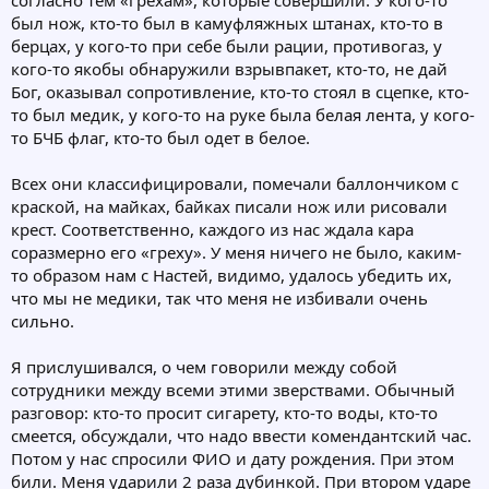
согласно тем «грехам», которые совершили. У кого-то
был нож, кто-то был в камуфляжных штанах, кто-то в
берцах, у кого-то при себе были рации, противогаз, у
кого-то якобы обнаружили взрывпакет, кто-то, не дай
Бог, оказывал сопротивление, кто-то стоял в сцепке, кто-
то был медик, у кого-то на руке была белая лента, у кого-
то БЧБ флаг, кто-то был одет в белое.
Всех они классифицировали, помечали баллончиком с
краской, на майках, байках писали нож или рисовали
крест. Соответственно, каждого из нас ждала кара
соразмерно его «греху». У меня ничего не было, каким-
то образом нам с Настей, видимо, удалось убедить их,
что мы не медики, так что меня не избивали очень
сильно.
Я прислушивался, о чем говорили между собой
сотрудники между всеми этими зверствами. Обычный
разговор: кто-то просит сигарету, кто-то воды, кто-то
смеется, обсуждали, что надо ввести комендантский час.
Потом у нас спросили ФИО и дату рождения. При этом
били. Меня ударили 2 раза дубинкой. При втором ударе