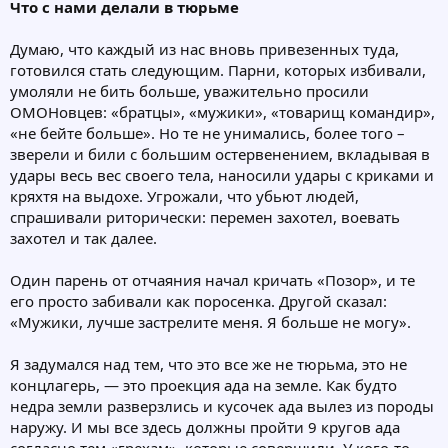
Что с нами делали в тюрьме
Думаю, что каждый из нас вновь привезенных туда,
готовился стать следующим. Парни, которых избивали,
умоляли не бить больше, уважительно просили
ОМОНовцев: «братцы», «мужики», «товарищ командир»,
«не бейте больше». Но те не унимались, более того –
зверели и били с большим остервенением, вкладывая в
удары весь вес своего тела, наносили удары с криками и
кряхтя на выдохе. Угрожали, что убьют людей,
спрашивали риторически: перемен захотел, воевать
захотел и так далее.
Один парень от отчаяния начал кричать «Позор», и те
его просто забивали как поросенка. Другой сказал:
«Мужики, лучше застрелите меня. Я больше не могу».
Я задумался над тем, что это все же не тюрьма, это не
концлагерь, — это проекция ада на земле. Как будто
недра земли разверзлись и кусочек ада вылез из породы
наружу. И мы все здесь должны пройти 9 кругов ада