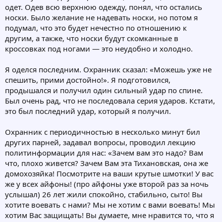
одет. Одев всю верхнюю одежду, понял, что остались
носки. Было желание не надевать носки, но потом я
подумал, что это будет нечестно по отношению к
другим, а также, что носки будут скомканные в
кроссовках под ногами — это неудобно и холодно.
Я оделся последним. Охранник сказал: «Можешь уже не
спешить, прими достойно!». Я подготовился,
продышался и получил один сильный удар по спине.
Был очень рад, что не последовала серия ударов. Кстати,
это был последний удар, который я получил.
Охранник с периодичностью в несколько минут бил
других парней, задавал вопросы, проводил лекцию
политинформации для нас: «Зачем вам это надо? Вам
что, плохо живется? Зачем Вам эта Тихановская, она же
домохозяйка! Посмотрите на ваши крутые шмотки! У вас
же у всех айфоны! (про айфоны уже второй раз за ночь
услышал) 26 лет жили спокойно, стабильно, сыто! Вы
хотите воевать с нами? Мы не хотим с вами воевать! Мы
хотим Вас защищать! Вы думаете, мне нравится то, что я