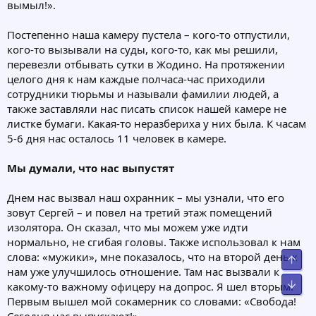
вымыл!».
Постепенно наша камеру пустела – кого-то отпустили,
кого-то вызывали на суды, кого-то, как мы решили,
перевезли отбывать сутки в Жодино. На протяжении
целого дня к нам каждые полчаса-час приходили
сотрудники тюрьмы и называли фамилии людей, а
также заставляли нас писать список нашей камере не
листке бумаги. Какая-то неразбериха у них была. К часам
5-6 дня нас осталось 11 человек в камере.
Мы думали, что нас выпустят
Днем нас вызвал наш охранник – мы узнали, что его
зовут Сергей – и повел на третий этаж помещений
изолятора. Он сказал, что мы можем уже идти
нормально, не сгибая головы. Также использовал к нам
слова: «мужики», мне показалось, что на второй день к
Свер
нам уже улучшилось отношение. Там нас вызвали к
Сниз
какому-то важному офицеру на допрос. Я шел вторым.
Первым вышeл мой сокамерник cо словами: «Свобода!