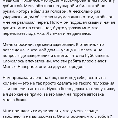
медиков. Грозился, что будет массажировать им простату
дубинкой. Меня обзывал петушарой и бил ногой по
рукам, которые были за головой. Я несколько раз
ударялся лицом об землю и думал лишь о том, чтобы он
мне не разломал череп. Потом он подошел сзади и начал
давить мне на стопы ног, будто угрожая мне, что
переломает лодыжки. Я лежал и не двигался.
Меня спросили, где меня задержали. Я ответил, что
возле дома. И что мой дом — улица Я. Коласа. А на
вопрос «где задержали» я ответил, что на Куйбышева.
Сложилось впечатлении, что эти ребята плохо знают
Минск. Наверное, они из других городов.
Нам приказали лечь на бок, ноги под себя, встать на
колени — это не так просто сделать из такого положения
— и повели в автозак. Нужно было держать голову ниже,
а я держал ее прямо, за это меня на пороге автозака
много били.
Мне пришлось симулировать, что у меня сердце
заболело, я начал дрожать. Они спросили, что с тобой ?