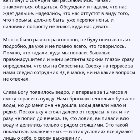
выглянуло солнце и мы расслабились. Начали
знакомиться, общаться. Обсуждали и гадали, что нас
ждет дальше. Надеялись, что нас отпустят в виду того,
что тюрьмы, должно быть, уже переполнены, и
силовики попросту не знают, куда нас девать.
Много было разных разговоров, не буду описывать их
подробно, да уже и не помню всего, что говорилось.
Помню, что гадали, куда мы попали. Бывалые
правонарушители и манифестанты зорким глазом сразу
определили, что мы на Окрестина. Сверху на террасе за
нами следил сотрудник ВД в маске, ни на какие вопросы
не отвечал.
Слава Богу появилось ведро, и впервые за 12 часов я
смогу справить нужду. Нам сбросили несколько бутылок
воды, но до меня она не дошла. Воды давали мало и
редко. Поскольку я стоял далеко от террасы, я так и ни
разу не попил до вечера. Те, кто ловил, выпивали всю
воду и делились только с рядом стоящими. Это такой
показатель заключенных — в этих условиях все думают
лишь о себе, о своем выживании.