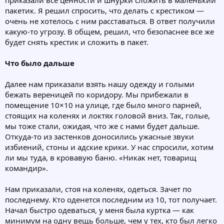
приказали все ценности и шнурки сложить в маленький
пакетик. Я решил спросить, что делать с крестиком —
очень не хотелось с ним расставаться. В ответ получили
какую-то угрозу. В общем, решил, что безопаснее все же
будет снять крестик и сложить в пакет.
Что было дальше
Далее нам приказали взять нашу одежду и голыми
бежать вереницей по коридору. Мы прибежали в
помещение 10×10 на улице, где было много парней,
стоящих на коленях и локтях головой вниз. Так, голые,
мы тоже стали, ожидая, что же с нами будет дальше.
Откуда-то из застенков доносились ужасные звуки
избиений, стоны и адские крики. У нас спросили, хотим
ли мы туда, в кровавую баню. «Никак нет, товарищ
командир».
Нам приказали, стоя на коленях, одеться. Зачет по
последнему. Кто оденется последним из 10, тот получает.
Начал быстро одеваться, у меня была куртка — как
минимум на одну вещь больше, чем у тех, кто был легко