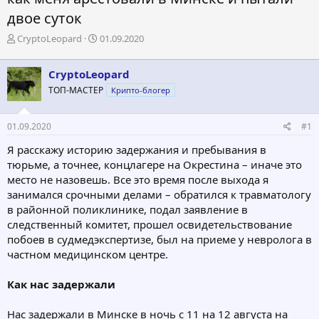
двое суток
А
Д
CryptoLeopard
01.09.2020
в
а
т
т
CryptoLeopard
о
а
р
н
ТОП-МАСТЕР
Крипто-блогер
т
а
е
ч
01.09.2020
#1
м
а
ы
л
Я расскажу историю задержания и пребывания в
а
тюрьме, а точнее, концлагере на Окрестина – иначе это
место не назовешь. Все это время после выхода я
занимался срочными делами – обратился к травматологу
в районной поликлинике, подал заявление в
следственный комитет, прошел освидетельствование
побоев в судмедэкспертизе, был на приеме у невролога в
частном медицинском центре.
Как нас задержали
Нас задержали в Минске в ночь с 11 на 12 августа на