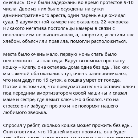
смеялись. Они были задержаны во время протестов 9-10
числа. Двое из них было осуждены на сутки
административного ареста, один парень еще ожидал
суда. В двухместной камере нас оказалось 22 человека.
Никакого негатива постояльцы камеры в связи с
пополнением не высказывали, а, напротив, угостили нас
хлебом, объяснили правила, помогли расположиться.
Места было очень мало, первую ночь спать было
невозможно – я спал сидя. Вдруг вспомнил про нашу
кошку – Клепу, она осталась дома одна без еды. Так как
мы с женой оба оказались тут, очень разнервничался,
что нам дадут по 15 суток, а кошка умрет от голода.
Потом я вспомнил, что предусмотрительно оставил ключ
под передним амортизатором своей машины и сказал
маме и сестре, где лежит ключ. Но я боялся, что на
стрессе они забудут про это и не покормят нашего
любимого зверька.
Спросил у ребят, сколько кошка может прожить без еды.
Они ответили, что 10 дней может прожить, она будет