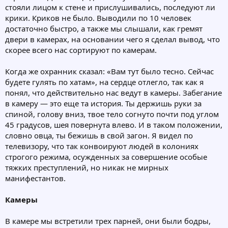
стояли лицом к стене и прислушивались, последуют ли
крики. Криков не было. Выводили по 10 человек
достаточно быстро, а также мы слышали, как гремят
двери в камерах, на основании чего я сделал вывод, что
скорее всего нас сортируют по камерам.
Когда же охранник сказал: «Вам тут было тесно. Сейчас
будете гулять по хатам», на сердце отлегло, так как я
понял, что действительно нас ведут в камеры. Забегание
в камеру — это еще та история. Ты держишь руки за
спиной, голову вниз, твое тело согнуто почти под углом
45 градусов, шея повернута влево. И в таком положении,
словно овца, ты бежишь в свой загон. Я видел по
телевизору, что так конвоируют людей в колониях
строгого режима, осужденных за совершение особые
тяжких преступлений, но никак не мирных
манифестантов.
Камеры
В камере мы встретили трех парней, они были бодры,