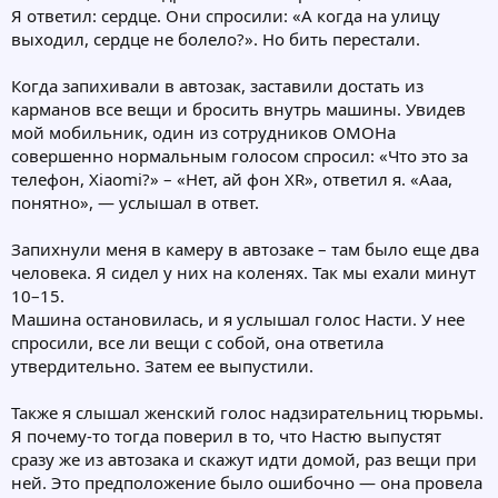
Я ответил: сердце. Они спросили: «А когда на улицу
выходил, сердце не болело?». Но бить перестали.
Когда запихивали в автозак, заставили достать из
карманов все вещи и бросить внутрь машины. Увидев
мой мобильник, один из сотрудников ОМОНа
совершенно нормальным голосом спросил: «Что это за
телефон, Xiaomi?» – «Нет, ай фон XR», ответил я. «Ааа,
понятно», — услышал в ответ.
Запихнули меня в камеру в автозаке – там было еще два
человека. Я сидел у них на коленях. Так мы ехали минут
10–15.
Машина остановилась, и я услышал голос Насти. У нее
спросили, все ли вещи с собой, она ответила
утвердительно. Затем ее выпустили.
Также я слышал женский голос надзирательниц тюрьмы.
Я почему-то тогда поверил в то, что Настю выпустят
сразу же из автозака и скажут идти домой, раз вещи при
ней. Это предположение было ошибочно — она провела