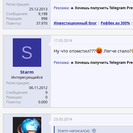
Регистрация
Реклама
: 🔥
Хочешь получить Telegram Pre
25.12.2013
Сообщения
9,198
Реакции
998
Инвестиционный блог
|
Рефбек до 300%
|
Поинты
37.970
17.03.2014
S
Ну что отомстил???
Легче стало?
Реклама
: 🔥
Хочешь получить Telegram Pre
Starm
Интересующийся
Регистрация
06.11.2012
Сообщения
9
Реакции
0
Поинты
0.000
23.03.2014
Starm написал(а):