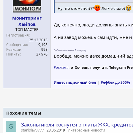
Ну что отомстил???
Легче стало?
Мониторинг
Хайпов
Да, конечно, люди должны знать ки
ТОП-МАСТЕР
Регистрация
А на завод можешь сам идти, мне и 
25.12.2013
Сообщения
9,198
Реакции
998
добавлено через 1 минуту
Поинты
37.970
Вообще, можно даже домашний адрес
Реклама
: 🔥
Хочешь получить Telegram Pre
Инвестиционный блог
|
Рефбек до 300%
|
Похожие темы
Законы июля коснутся оплаты ЖКХ, кредито
S
stanislav8777
28.06.2019
Интересные новости