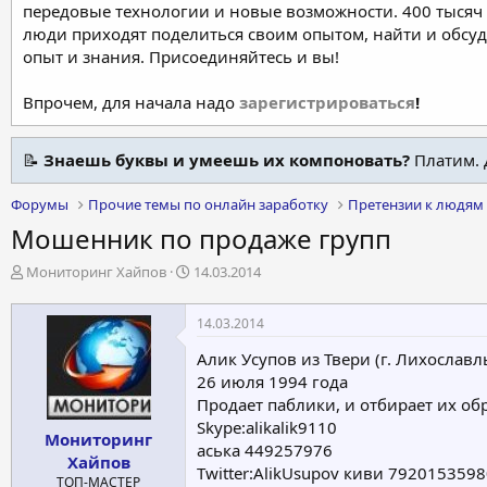
передовые технологии и новые возможности. 400 тысяч 
люди приходят поделиться своим опытом, найти и обсу
опыт и знания. Присоединяйтесь и вы!
Впрочем, для начала надо
зарегистрироваться
!
📝
Знаешь буквы и умеешь их компоновать?
Платим. 
Форумы
Прочие темы по онлайн заработку
Претензии к людям 
Мошенник по продаже групп
А
Д
Мониторинг Хайпов
14.03.2014
в
а
т
т
14.03.2014
о
а
р
н
Алик Усупов из Твери (г. Лихославл
т
а
26 июля 1994 года
е
ч
Продает паблики, и отбирает их об
м
а
Skype:alikalik9110
ы
л
Мониторинг
а
аська 449257976
Хайпов
Twitter:AlikUsupov киви 792015359
ТОП-МАСТЕР