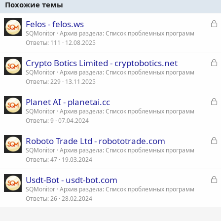
Похожие темы
З
Felos - felos.ws
а
SQMonitor
Архив раздела: Список проблемных программ
Ответы
111
12.08.2025
к
р
З
Crypto Botics Limited - cryptobotics.net
а
SQMonitor
Архив раздела: Список проблемных программ
т
Ответы
229
13.11.2025
к
а
р
З
Planet AI - planetai.cc
а
SQMonitor
Архив раздела: Список проблемных программ
т
Ответы
9
07.04.2024
к
а
р
З
Roboto Trade Ltd - robototrade.com
а
SQMonitor
Архив раздела: Список проблемных программ
т
Ответы
47
19.03.2024
к
а
р
З
Usdt-Bot - usdt-bot.com
а
SQMonitor
Архив раздела: Список проблемных программ
т
Ответы
26
28.02.2024
к
а
р