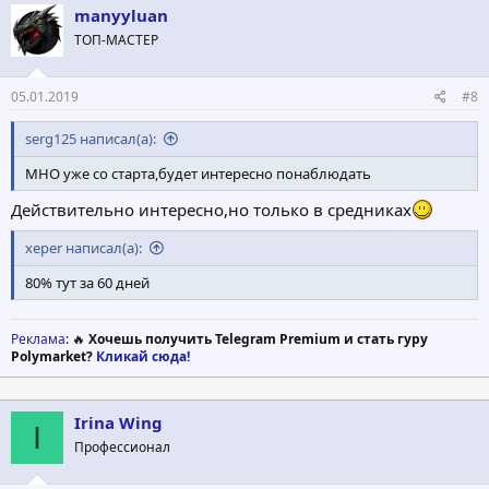
ц
manyyluan
и
ТОП-МАСТЕР
и
:
05.01.2019
#8
serg125 написал(а):
МНО уже со старта,будет интересно понаблюдать
Действительно интересно,но только в средниках
xeper написал(а):
80% тут за 60 дней
Реклама
: 🔥
Хочешь получить Telegram Premium и стать гуру
Polymarket?
Кликай сюда!
Irina Wing
I
Профессионал