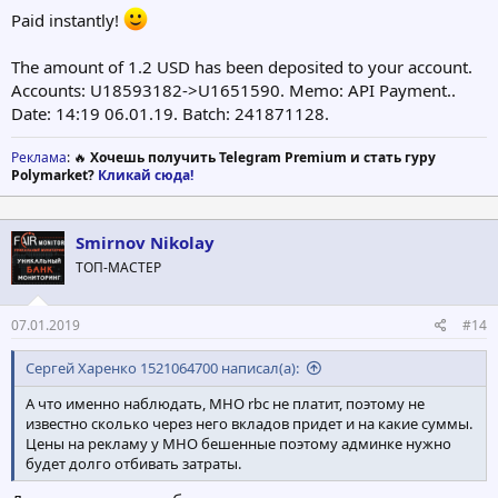
Paid instantly!
The amount of 1.2 USD has been deposited to your account.
Accounts: U18593182->U1651590. Memo: API Payment..
Date: 14:19 06.01.19. Batch: 241871128.
Реклама
: 🔥
Хочешь получить Telegram Premium и стать гуру
Polymarket?
Кликай сюда!
Smirnov Nikolay
ТОП-МАСТЕР
07.01.2019
#14
Сергей Харенко 1521064700 написал(а):
А что именно наблюдать, МНО rbc не платит, поэтому не
известно сколько через него вкладов придет и на какие суммы.
Цены на рекламу у МНО бешенные поэтому админке нужно
будет долго отбивать затраты.