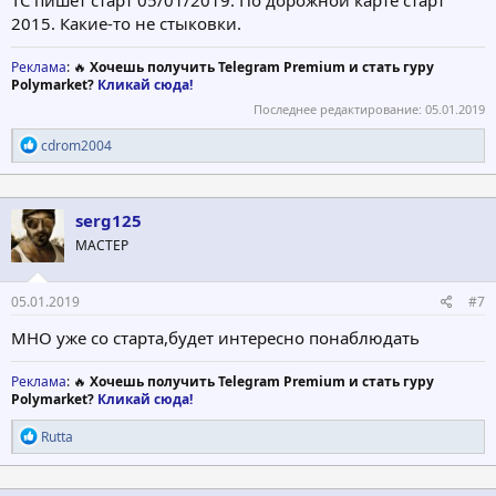
ТС пишет старт 05/01/2019. По дорожной карте старт
2015. Какие-то не стыковки.
Реклама
: 🔥
Хочешь получить Telegram Premium и стать гуру
Polymarket?
Кликай сюда!
Последнее редактирование:
05.01.2019
Р
cdrom2004
е
а
к
ц
serg125
и
МАСТЕР
и
:
05.01.2019
#7
МНО уже со старта,будет интересно понаблюдать
Реклама
: 🔥
Хочешь получить Telegram Premium и стать гуру
Polymarket?
Кликай сюда!
Р
Rutta
е
а
к