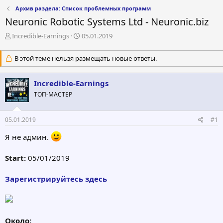
Архив раздела: Список проблемных программ
Neuronic Robotic Systems Ltd - Neuronic.biz
А
Д
Incredible-Earnings
05.01.2019
в
а
т
т
В этой теме нельзя размещать новые ответы.
о
а
р
н
т
а
Incredible-Earnings
е
ч
ТОП-МАСТЕР
м
а
ы
л
а
05.01.2019
#1
Я не админ.
Start:
05/01/2019
Зарегистрируйтесь здесь
Около: