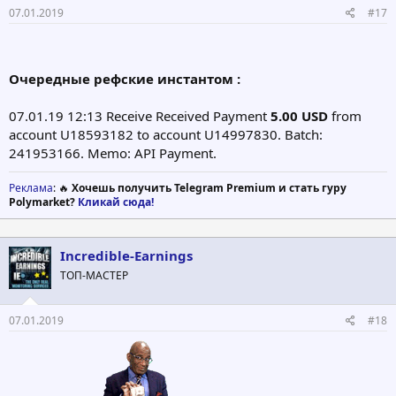
07.01.2019
#17
Очередные рефские инстантом :
07.01.19 12:13 Receive Received Payment
5.00 USD
from
account U18593182 to account U14997830. Batch:
241953166. Memo: API Payment.
Реклама
: 🔥
Хочешь получить Telegram Premium и стать гуру
Polymarket?
Кликай сюда!
Incredible-Earnings
ТОП-МАСТЕР
07.01.2019
#18