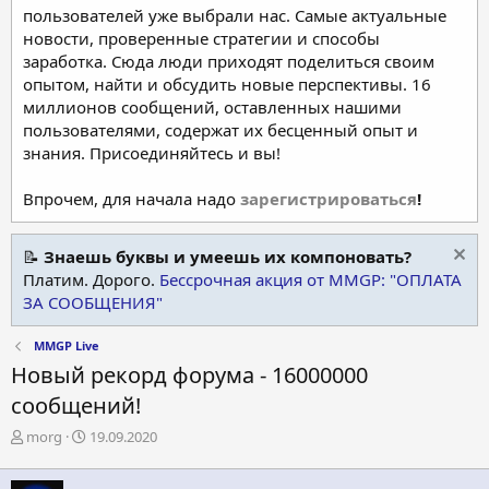
пользователей уже выбрали нас. Самые актуальные
новости, проверенные стратегии и способы
заработка. Сюда люди приходят поделиться своим
опытом, найти и обсудить новые перспективы. 16
миллионов сообщений, оставленных нашими
пользователями, содержат их бесценный опыт и
знания. Присоединяйтесь и вы!
Впрочем, для начала надо
зарегистрироваться
!
📝
Знаешь буквы и умеешь их компоновать?
Платим. Дорого.
Бессрочная акция от MMGP: "ОПЛАТА
ЗА СООБЩЕНИЯ"
MMGP Live
Новый рекорд форума - 16000000
сообщений!
А
Д
morg
19.09.2020
в
а
т
т