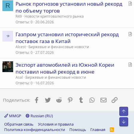
С
Рынок прогнозов установил новый рекорд
R
т
по объему торгов
а
R49
Новости криптовалютного рынка
т
Ответы
0
20.06.2026
ь
С
Газпром установил исторический рекорд
я
т
поставок газа в Китай
а
Alcest
Биржевые и финансовые новости
т
Ответы
0
27.07.2026
ь
С
Экспорт автомобилей из Южной Кореи
я
т
поставил новый рекорд в июне
а
Asal
Биржевые и финансовые новости
т
Ответы
0
16.07.2026
ь
я
Facebook
Twitter
Reddit
Pinterest
Tumblr
WhatsApp
Электронна
Ссылка
Поделиться:
Свер
MMGP
Russian (RU)
Сниз
Обратная связь
Условия и правила
Политика конфиденциальности
Помощь
Главная
R
S