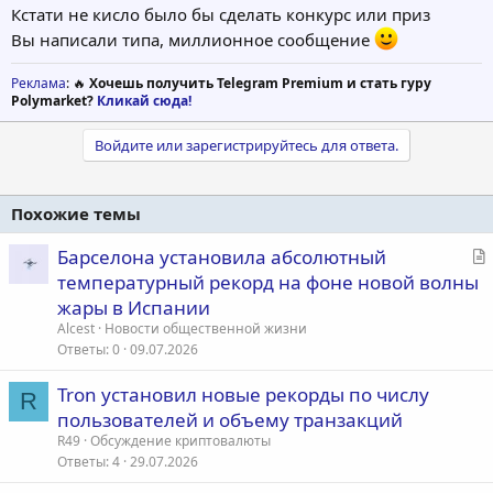
Кстати не кисло было бы сделать конкурс или приз
Вы написали типа, миллионное сообщение
Реклама
: 🔥
Хочешь получить Telegram Premium и стать гуру
Polymarket?
Кликай сюда!
Войдите или зарегистрируйтесь для ответа.
Похожие темы
С
Барселона установила абсолютный
т
температурный рекорд на фоне новой волны
а
жары в Испании
т
Alcest
Новости общественной жизни
ь
Ответы
0
09.07.2026
я
Tron установил новые рекорды по числу
R
пользователей и объему транзакций
R49
Обсуждение криптовалюты
Ответы
4
29.07.2026