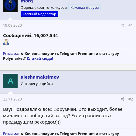
morg
о
а
р
н
Форекс-, крипто-конкурсы
Команда форума
т
а
Главный модератор
е
ч
м
а
19.09.2020
#1
ы
л
а
Сообщений: 16,007,544
Реклама
: 🔥
Хочешь получить Telegram Premium и стать гуру
Polymarket?
Кликай сюда!
aleshamaksimov
A
Интересующийся
22.11.2020
#2
Вау! Поздравляю всех форумчан. Это выходит, более
миллиона сообщений за год? Если сравнивать с
предыдущим рекордом)))
Реклама
: 🔥
Хочешь получить Telegram Premium и стать гуру