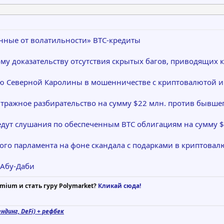
енные от волатильности» BTC-кредиты
ому доказательству отсутствия скрытых багов, приводящих
ю Северной Каролины в мошенничестве с криптовалютой и
тражное разбирательство на сумму $22 млн. против бывшег
дут слушания по обеспеченным BTC облигациям на сумму $
ого парламента на фоне скандала с подарками в криптовал
 Абу-Даби
mium и стать гуру Polymarket?
Кликай сюда!
ндинг, DeFi) + рефбек