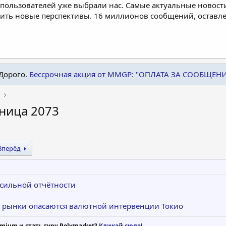
пользователей уже выбрали нас. Самые актуальные новости
дить новые перспективы. 16 миллионов сообщений, остав
Дорого.
Бессрочная акция от MMGP: "ОПЛАТА ЗА СООБЩЕН
аница 2073
Вперёд
е сильной отчётности
а: рынки опасаются валютной интервенции Токио
mium и стать гуру Polymarket?
Кликай сюда!