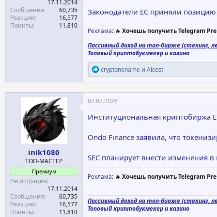
17.11.2014
Сообщения
60,735
Законодатели ЕС приняли позицию
Реакции
16,577
Поинты
11.810
Реклама
: 🔥
Хочешь получить Telegram Pre
Пассивный доход на топ-бирже (стекинг, ле
Топовый криптобукмекер и казино
Р
cryptononame
и
Alcest
е
а
к
ц
07.07.2026
и
и
Институциональная криптобиржа E
:
Ondo Finance заявила, что токениз
inik1080
SEC планирует внести изменения в
ТОП-МАСТЕР
Премиум
Реклама
: 🔥
Хочешь получить Telegram Pre
Регистрация
17.11.2014
Сообщения
60,735
Пассивный доход на топ-бирже (стекинг, ле
Реакции
16,577
Топовый криптобукмекер и казино
Поинты
11.810