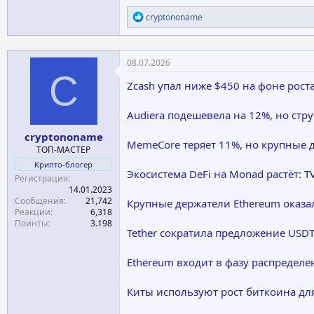
Р
cryptononame
е
а
к
ц
08.07.2026
и
C
и
Zcash упал ниже $450 на фоне рос
:
Audiera подешевела на 12%, но стр
cryptononame
MemeCore теряет 11%, но крупные
ТОП-МАСТЕР
Крипто-блогер
Экосистема DeFi на Monad растёт: 
Регистрация
14.01.2023
Сообщения
21,742
Крупные держатели Ethereum оказа
Реакции
6,318
Поинты
3.198
Tether сократила предложение USDT 
Ethereum входит в фазу распредел
Киты используют рост биткоина дл