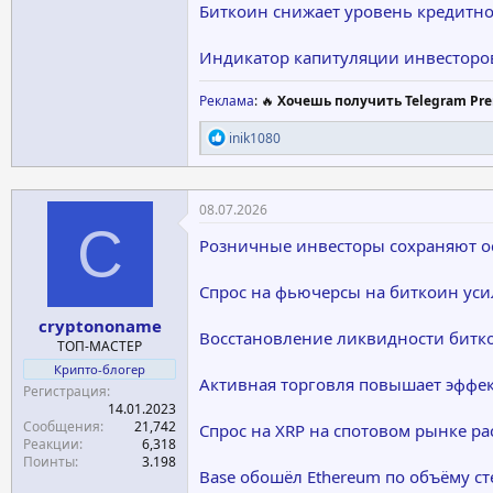
Биткоин снижает уровень кредитно
Индикатор капитуляции инвесторо
Реклама
: 🔥
Хочешь получить Telegram Pre
Р
inik1080
е
а
к
ц
08.07.2026
и
C
и
Розничные инвесторы сохраняют ос
:
Спрос на фьючерсы на биткоин уси
cryptononame
Восстановление ликвидности битк
ТОП-МАСТЕР
Крипто-блогер
Активная торговля повышает эффек
Регистрация
14.01.2023
Сообщения
21,742
Спрос на XRP на спотовом рынке ра
Реакции
6,318
Поинты
3.198
Base обошёл Ethereum по объёму с