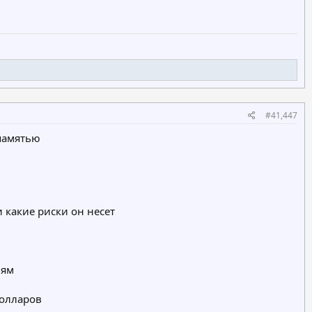
#41,447
памятью
 какие риски он несет
иям
долларов