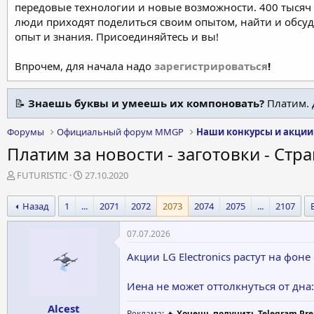
передовые технологии и новые возможности. 400 тысяч 
люди приходят поделиться своим опытом, найти и обсу
опыт и знания. Присоединяйтесь и вы!
Впрочем, для начала надо
зарегистрироваться
!
📝
Знаешь буквы и умеешь их компоновать?
Платим. 
Форумы
Официальный форум MMGP
Наши конкурсы и акции
Платим за новости - заготовки - Стр
А
Д
FUTURISTIC
27.10.2020
в
а
т
т
Назад
1
...
2071
2072
2073
2074
2075
...
2107
о
а
р
н
07.07.2026
т
а
е
ч
Акции LG Electronics растут на фон
м
а
ы
л
Иена не может оттолкнуться от дн
а
Alcest
Реклама
: 🔥
Хочешь получить Telegram Pre