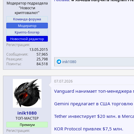
Модератор подраздела
"Новости
криптовалют"
Команда форума
Модератор
Крипто-блогер
Новостной редактор
Регистрация
13.05.2015
Сообщения
57,965
Реакции
25,798
Р
inik1080
Поинты
84.518
е
а
к
ц
07.07.2026
и
и
Vanguard нанимает топ-менеджера 
:
Gemini предлагает в США торговлю
inik1080
Tether инвестирует $20 млн. в Merca
ТОП-МАСТЕР
Премиум
KOR Protocol привлек $7,5 млн.
Регистрация