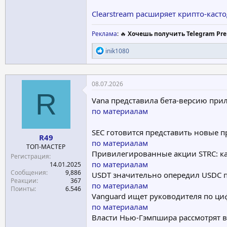
Clearstream расширяет крипто-кас
Реклама
: 🔥
Хочешь получить Telegram Pre
Р
inik1080
е
а
к
ц
08.07.2026
и
R
и
Vana представила бета-версию пр
:
по материалам
SEC готовится представить новые 
R49
по материалам
ТОП-МАСТЕР
Привилегированные акции STRC: как
Регистрация
по материалам
14.01.2025
Сообщения
9,886
USDT значительно опередил USDC п
Реакции
367
по материалам
Поинты
6.546
Vanguard ищет руководителя по ц
по материалам
Власти Нью-Гэмпшира рассмотрят в