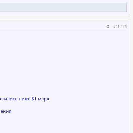
#41,445
пустились ниже $1 млрд
ления