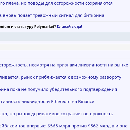
го плеча, но поводы для осторожности сохраняются
в вновь подает тревожный сигнал для биткоина
mium и стать гуру Polymarket?
Кликай сюда!
торожность, несмотря на признаки ликвидности на рынке
ливается, рынок приближается к возможному развороту
оина пока не получило убедительного подтверждения
тивность ликвидности Ethereum на Binance
стет, но рынок деривативов сохраняет осторожность
тейблкоинов впервые: $565 млрд против $562 млрд в июне