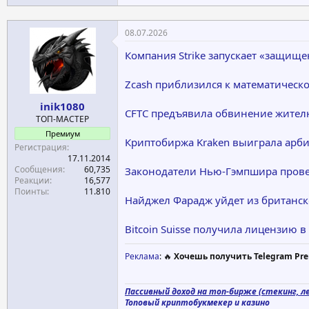
08.07.2026
Компания Strike запускает «защищ
Zcash приблизился к математическ
inik1080
CFTC предъявила обвинение жител
ТОП-МАСТЕР
Премиум
Криптобиржа Kraken выиграла арби
Регистрация
17.11.2014
Сообщения
60,735
Законодатели Нью-Гэмпшира прове
Реакции
16,577
Поинты
11.810
Найджел Фарадж уйдет из британск
Bitcoin Suisse получила лицензию в
Реклама
: 🔥
Хочешь получить Telegram Pre
Пассивный доход на топ-бирже (стекинг, ле
Топовый криптобукмекер и казино