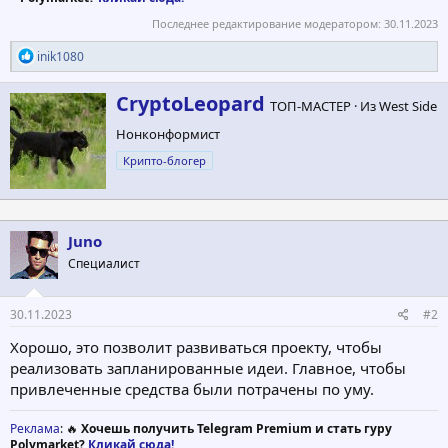
Последнее редактирование модератором:
30.11.2023
Р
inik1080
е
а
А
CryptoLeopard
к
ТОП-МАСТЕР
·
Из
West Side
в
ц
Нонконформист
т
и
и
о
Крипто-блогер
:
р
Juno
Специалист
30.11.2023
#2
Хорошо, это позволит развиваться проекту, чтобы
реализовать запланированные идеи. Главное, чтобы
привлеченные средства были потрачены по уму.
Реклама
: 🔥
Хочешь получить Telegram Premium и стать гуру
Polymarket?
Кликай сюда!