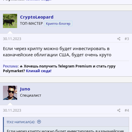
CryptoLeopard
ТОП-МАСТЕР
Крипто-блогер
30.11.2023
#3
Если через крипту можно будет инвестировать в
казначейские облигации США, будет очень круто
Реклама
: 🔥
Хочешь получить Telegram Premium и стать гуру
Polymarket?
Кликай сюда!
Juno
Специалист
30.11.2023
#4
ttxz написал(а):
Если через крипту можно будет инвестировать в казначейские