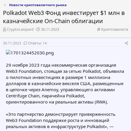
Новости криптовалютного рынка
Polkadot Web3 Фонд инвестирует $1 млн в
казначейские On-Chain облигации
А
Д
К
CryptoLeopard
30.11.2023
Криптовалюта
в
а
а
т
т
т
30.11.2023
Ответы: 14
о
а
е
р
н
г
т
а
о
е
ч
р
29 ноября 2023 года некоммерческая организация
м
а
и
Web3 Foundation, стоящая за сетью Polkadot, объявила
ы
л
я
а
о пилотных инвестициях в размере 1 миллиона
долларов в казначейские векселя США, размещенные
в цепочке через Anemoy, управляющего активами
Centrifuge Chain, парачейна Polkadot,
ориентированного на реальные активы (RWA).
«Это партнерство демонстрирует приверженность
Web3 Foundation поддержке роста и инноваций
реальных активов в инфраструктуре Polkadot», —