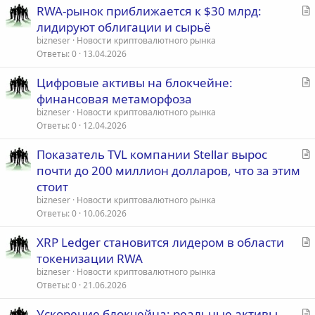
С
RWA-рынок приближается к $30 млрд:
т
лидируют облигации и сырьё
а
bizneser
Новости криптовалютного рынка
т
Ответы
0
13.04.2026
ь
С
Цифровые активы на блокчейне:
я
т
финансовая метаморфоза
а
bizneser
Новости криптовалютного рынка
т
Ответы
0
12.04.2026
ь
С
Показатель TVL компании Stellar вырос
я
т
почти до 200 миллион долларов, что за этим
а
стоит
т
bizneser
Новости криптовалютного рынка
ь
Ответы
0
10.06.2026
я
С
XRP Ledger становится лидером в области
т
токенизации RWA
а
bizneser
Новости криптовалютного рынка
т
Ответы
0
21.06.2026
ь
С
Ускорение блокчейна: реальные активы
я