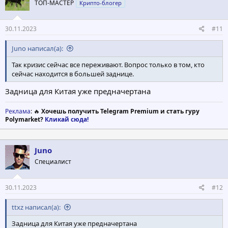
ТОП-МАСТЕР
Крипто-блогер
30.11.2023
#11
Juno написал(а):
Так кризис сейчас все переживают. Вопрос только в том, кто
сейчас находится в большей заднице.
Задница для Китая уже предначертана
Реклама
: 🔥
Хочешь получить Telegram Premium и стать гуру
Polymarket?
Кликай сюда!
Juno
Специалист
30.11.2023
#12
ttxz написал(а):
Задница для Китая уже предначертана