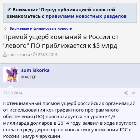
📌 Внимание! Перед публикацией новостей
ознакомьтесь с
правилами новостных разделов
Биржевые и финансовые новости
Прямой ущерб компаний в России от
"левого" ПО приближается к $5 млрд
А
Д
sum iskorka
27.03.2014
в
а
т
т
sum iskorka
о
а
р
н
МАСТЕР
т
а
е
ч
27.03.2014
#1
м
а
ы
л
Потенциальный прямой ущерб российских организаций
а
от использования контрафактного программного
обеспечения (ПО) прогнозируется на уровне 4,9
миллиарда долларов в 2014 году, заявил в ходе круглого
стола в среду директор по консалтингу компании IDC в
России Тимур Фарукшин.