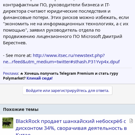
контрафактным ПО, руководители бизнеса и IT-
директора считают юридические последствия и
финансовые потери. Этих рисков можно избежать, если
"экономить не на информационных технологиях, а с их
помощью", заявил руководитель отдела по
продвижению лицензионного ПО Microsoft Дмитрий
Берестнев.
- See more at:
http://www.itsec.ru/newstext.php?
ne...rfeed&utm_medium=twitter#sthash.P31Yvp4x.dpuf
Реклама
: 🔥
Хочешь получить Telegram Premium и стать гуру
Polymarket?
Кликай сюда!
Войдите или зарегистрируйтесь для ответа.
Похожие темы
С
BlackRock продает шанхайский небоскрёб с
т
дисконтом 34%, сворачивая деятельность в
а
Китае