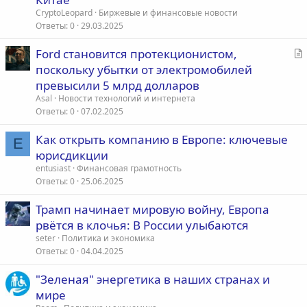
т
CryptoLeopard
Биржевые и финансовые новости
ь
Ответы
0
29.03.2025
я
С
Ford становится протекционистом,
т
поскольку убытки от электромобилей
а
превысили 5 млрд долларов
т
Asal
Новости технологий и интернета
ь
Ответы
0
07.02.2025
я
Как открыть компанию в Европе: ключевые
E
юрисдикции
entusiast
Финансовая грамотность
Ответы
0
25.06.2025
Трамп начинает мировую войну, Европа
рвётся в клочья: В России улыбаются
seter
Политика и экономика
Ответы
0
04.04.2025
"Зеленая" энергетика в наших странах и
мире