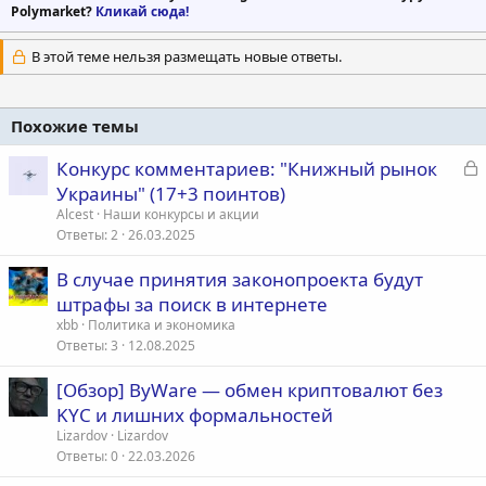
Polymarket?
Кликай сюда!
В этой теме нельзя размещать новые ответы.
Похожие темы
З
Конкурс комментариев: "Книжный рынок
а
Украины" (17+3 поинтов)
к
Alcest
Наши конкурсы и акции
р
Ответы
2
26.03.2025
В случае принятия законопроекта будут
т
штрафы за поиск в интернете
а
xbb
Политика и экономика
Ответы
3
12.08.2025
[Обзор] ByWare — обмен криптовалют без
KYC и лишних формальностей
Lizardov
Lizardov
Ответы
0
22.03.2026