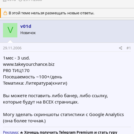
в
а
т
т
В этой теме нельзя размещать новые ответы.
о
а
р
н
v01d
т
а
V
е
ч
Новичок
м
а
ы
л
а
29.11.2006
#1
1мес - 3 usd.
www.takeyourchance.biz
PR0 ТИЦ170
Посешаемость ~100+/день
Тематика: Литература(книги)
Вы можете поставить либо банер, либо ссылку,
которые будут на ВСЕХ страницах.
Могу зделать скриншоты статистики с Google Analytics
(она более точная.)
Реклама
: 🔥
Хочешь получить Telegram Premium и стать гуру