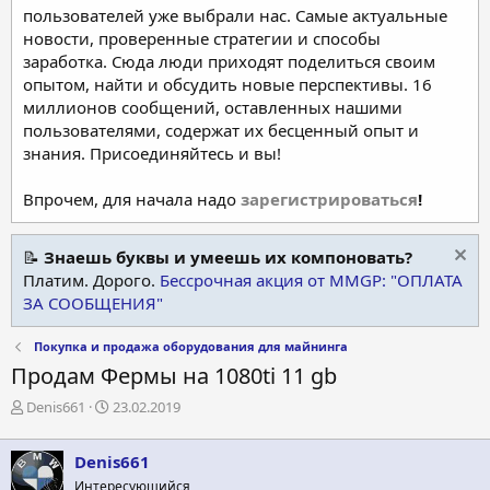
пользователей уже выбрали нас. Самые актуальные
новости, проверенные стратегии и способы
заработка. Сюда люди приходят поделиться своим
опытом, найти и обсудить новые перспективы. 16
миллионов сообщений, оставленных нашими
пользователями, содержат их бесценный опыт и
знания. Присоединяйтесь и вы!
Впрочем, для начала надо
зарегистрироваться
!
📝
Знаешь буквы и умеешь их компоновать?
Платим. Дорого.
Бессрочная акция от MMGP: "ОПЛАТА
ЗА СООБЩЕНИЯ"
Покупка и продажа оборудования для майнинга
Продам Фермы на 1080ti 11 gb
А
Д
Denis661
23.02.2019
в
а
т
т
Denis661
о
а
р
н
Интересующийся