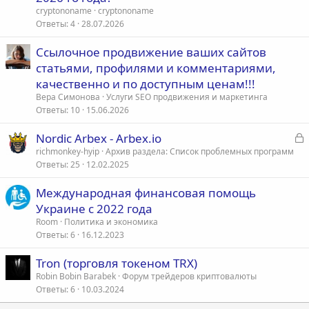
cryptononame
cryptononame
Ответы
4
28.07.2026
Ссылочное продвижение ваших сайтов
статьями, профилями и комментариями,
качественно и по доступным ценам!!!
Вера Симонова
Услуги SEO продвижения и маркетинга
Ответы
10
15.06.2026
З
Nordic Arbex - Arbex.io
а
richmonkey-hyip
Архив раздела: Список проблемных программ
Ответы
25
12.02.2025
к
р
Международная финансовая помощь
Украине с 2022 года
т
Room
Политика и экономика
а
Ответы
6
16.12.2023
Tron (торговля токеном TRX)
Robin Bobin Barabek
Форум трейдеров криптовалюты
Ответы
6
10.03.2024