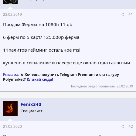
т
а
е
ч
23.02.2019
#1
м
а
ы
л
Продам Фермы на 1080ti 11 gb
а
6 ферм по 5 карт/ 125.000р ферма
11палитов гейминг остальное msi
куплено в ситилинке и плеере еще около года ганантии
Реклама
: 🔥
Хочешь получить Telegram Premium и стать гуру
Polymarket?
Кликай сюда!
Последнее редактирование:
23.02.2019
Fenix340
Специалист
21.02.2020
#2